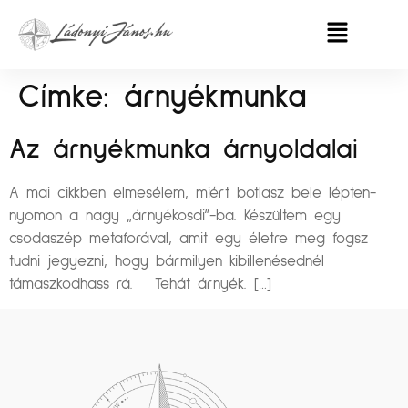
Címke:
árnyékmunka
Az árnyékmunka árnyoldalai
A mai cikkben elmesélem, miért botlasz bele lépten-
nyomon a nagy „árnyékosdi”-ba. Készültem egy
csodaszép metaforával, amit egy életre meg fogsz
tudni jegyezni, hogy bármilyen kibillenésednél
támaszkodhass rá. Tehát árnyék. […]