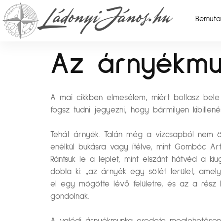
Bemuta
Az árnyékmu
A mai cikkben elmesélem, miért botlasz bel
fogsz tudni jegyezni, hogy bármilyen kibillen
Tehát árnyék. Talán még a vízcsapból nem öml
enélkül bukásra vagy ítélve, mint Gombóc Artú
Rántsuk le a leplet, mint elszánt hátvéd a k
dobta ki: „az árnyék egy sötét terület, amely
el egy mögötte lévő felületre, és az a rész k
gondolnak.