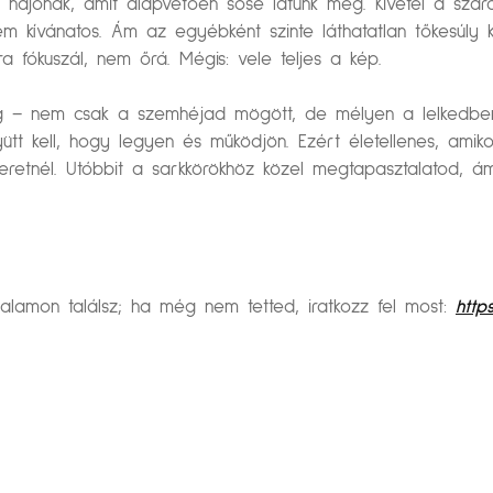
 hajónak, amit alapvetően sose látunk meg. Kivétel a száraz
m kívánatos. Ám az egyébként szinte láthatatlan tőkesúly kí
a fókuszál, nem őrá. Mégis: vele teljes a kép.
meg – nem csak a szemhéjad mögött, de mélyen a lelkedben 
ütt kell, hogy legyen és működjön. Ezért életellenes, amiko
etnél. Utóbbit a sarkkörökhöz közel megtapasztalatod, á
dalamon találsz; ha még nem tetted, iratkozz fel most:
http