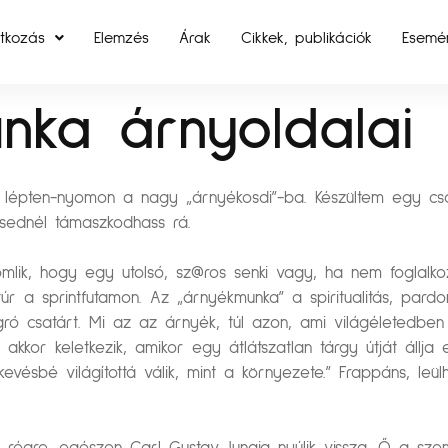
tkozás
Elemzés
Árak
Cikkek, publikációk
Esemé
nka árnyoldalai
e lépten-nyomon a nagy „árnyékosdi”-ba. Készültem egy c
ésednél támaszkodhass rá.
ik, hogy egy utolsó, sz@ros senki vagy, ha nem foglalkozo
r a sprintfutamon. Az „árnyékmunka” a spiritualitás, pardo
iugró csatárt. Mi az az árnyék, túl azon, ami világéletedbe
 akkor keletkezik, amikor egy átlátszatlan tárgy útját állja
evésbé világítottá válik, mint a környezete.” Frappáns, leü