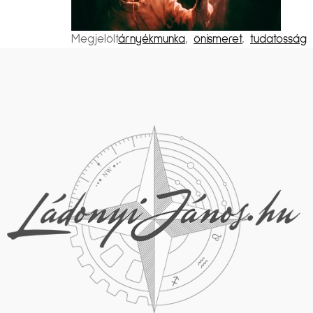
Megjelölt
árnyékmunka
,
önismeret
,
tudatosság