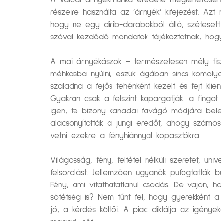
A valódi árnyékmunka eredete meglehetősen ré
részeire használta az ’árnyék’ kifejezést. Az
hogy ne egy dirib-darabokból álló, szétesett
szóval kezdődő mondatok tájékoztatnak, hogy
A mai árnyékászok – természetesen mély tiszt
méhkasba nyúlni, eszük ágában sincs komolya
szaladna a fejős tehénként kezelt és fejt klie
Gyakran csak a felszínt kapargatják, a fingo
igen, te bizony kanadai favágó módjára bele
alacsonyították a jungi eredőt, ahogy számos
vetni ezekre a fényhiánnyal kopasztókra:
Világosság, fény, feltétel nélküli szeretet, 
felsorolást. Jellemzően ugyanők pufogtatták b
Fény, ami vitathatatlanul csodás. De vajon, 
sötétség is? Nem tűnt fel, hogy gyerekként a 
jó, a kérdés költői. A piac diktálja az igén