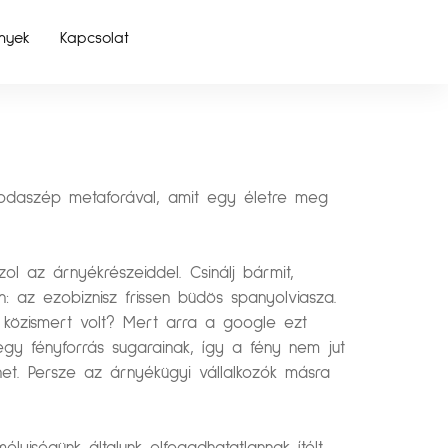
nyek
Kapcsolat
sodaszép metaforával, amit egy életre meg
l az árnyékrészeiddel. Csinálj bármit,
n: az ezobiznisz frissen büdös spanyolviasza.
n közismert volt? Mert arra a google ezt
 egy fényforrás sugarainak, így a fény nem jut
lhet. Persze az árnyékügyi vállalkozók másra