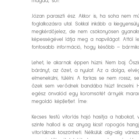
magad, sőt:
Józan paraszti ész. Akkor is, ha soha nem m
foglalkozásra utal. Sokkal inkább a kiegyensú
megkérdőjelez, de nem csökönyösen gyanaksz
képességével látja meg a napvilágot. Attól l
fontosabb információ, hogy később – bármikor 
Lehet, le akarnak éppen húzni. Nem baj. Ősz
bárányt, az őzet, a nyulat. Az a dolga, elv
elmenekülni, túlélni. A farkas se nem rossz,
őzek sem verődnek bandába hiúzt lincselni. 
egész önvalód egy koromsötét árnyék marad. A
megoldó kép(let)et. Íme:
Kecses testű vitorlás hajó hasítja a habokat
szinte hallod is az anyag kicsit ropogós han
vitorláknak köszönheti. Nélkülük alig-alig vá