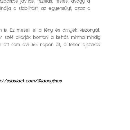
dokkos javítás, tisztítás, festés, avagy a
nálja a stabilitást, az egyensúlyt, azaz a
is. Ez meséli el a fény és árnyék viszonyát.
r szét akarják bontani a kettőt, mintha mindig
m ott sem évi 365 napon át; a fehér éjszakák
s://substack.com/@ldonyijnos