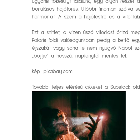
ugyanis tőkesúlyt találunk, egy olyan részét a
borulásos hajótörés. Utóbbi finoman szólva se
harmóniát. A szem a hajótestre és a vitorlákr
Ezt a snittet, a vízen úszó vitorlást őrizd 
Poláris földi valóságunkban pedig a kettő egy
éjszakát vagy soha le nem nyugvó Napot szer
„böjtje” a hosszú, napfénytől mentes tél.
kép: pixabay.com
További teljes elérésű cikkeket a Substack ol