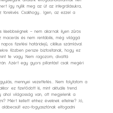
yiségünk általunk elfogadhatatlannak ítélt
ert így nyílik meg az út az integrálásukra,
z törekvés. Csakhogy… Igen, az ezzel a
ges kisebbségnek – nem akarnak ilyen zűrös
z macerás és nem rentábilis, még világgá
apos fizetési határidejű, ciklikus számlával.
gekre. Közben persze biztosítanak, hogy ez
mint te vagy. Nem ragozom; divattá
árán. Azért egy gyors pillantást csak megéri
gyógyulás, mennyei vezettetés… Nem folytatom a
or ez fizetődött ki, mint aktuális trend.
y ahol világosság van, ott megjelenik a
i? Miért kellett ehhez éveknek eltelnie? Jó,
 alábecsült ezo-fogyasztónak elfogadni