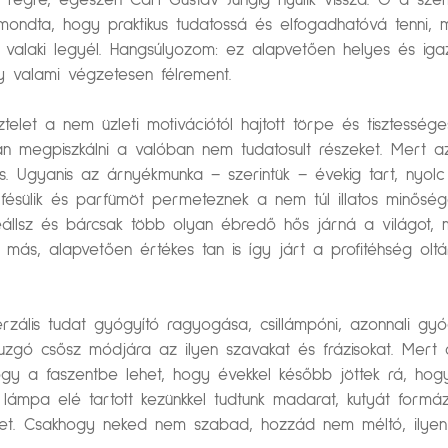
gre, egészen Carl Gustav Jungig nyúlik vissza. Ő a személ
t mondta, hogy praktikus tudatossá és elfogadhatóvá tenni, m
 valaki legyél. Hangsúlyozom: ez alapvetően helyes és iga
 valami végzetesen félrement.
elet a nem üzleti motivációtól hajtott törpe és tisztessé
n megpiszkálni a valóban nem tudatosult részeket. Mert a
ns. Ugyanis az árnyékmunka – szerintük – évekig tart, nyolc n
t fésülik és parfümöt permeteznek a nem túl illatos minősé
állsz és bárcsak több olyan ébredő hős járná a világot, 
 más, alapvetően értékes tan is így járt a profitéhség olt
univerzális tudat gyógyító ragyogása, csillámpóni, azonnali 
uzgó csősz módjára az ilyen szavakat és frázisokat. Mert akk
hogy a faszentbe lehet, hogy évekkel később jöttek rá, hog
lámpa elé tartott kezünkkel tudtunk madarat, kutyát formázn
yeket. Csakhogy neked nem szabad, hozzád nem méltó, ilyen