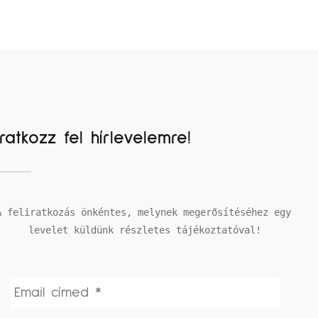
Iratkozz fel hírlevelemre!
A feliratkozás önkéntes, melynek megerősítéséhez egy 
levelet küldünk részletes tájékoztatóval!