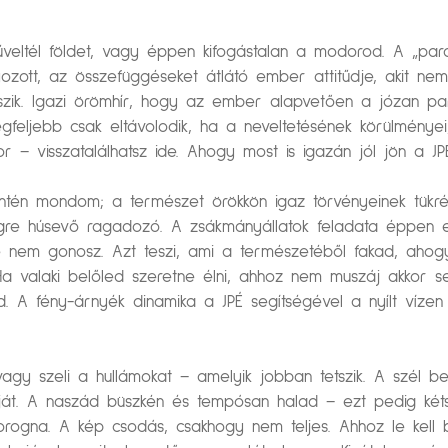
űveltél földet, vagy éppen kifogástalan a modorod. A „pa
lyozott, az összefüggéseket átlátó ember attitűdje, akit ne
ik. Igazi örömhír, hogy az ember alapvetően a józan par
egfeljebb csak eltávolodik, ha a neveltetésének körülménye
– visszatalálhatsz ide. Ahogy most is igazán jól jön a JPÉ 
intén mondom; a természet örökkön igaz törvényeinek tükr
égre húsevő ragadozó. A zsákmányállatok feladata éppen en
 se nem gonosz. Azt teszi, ami a természetéből fakad, ahog
Ha valaki belőled szeretne élni, ahhoz nem muszáj akkor s
 fény-árnyék dinamika a JPÉ segítségével a nyílt vízen ta
, vagy szeli a hullámokat – amelyik jobban tetszik. A szél
gját. A naszád büszkén és tempósan halad – ezt pedig kéts
nszorogna. A kép csodás, csakhogy nem teljes. Ahhoz le kell 