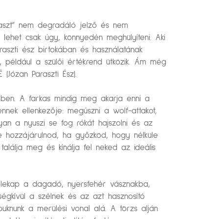
raszt” nem degradáló jelző és nem
m lehet csak úgy, könnyedén meghülyíteni. Aki
aszti ész birtokában és használatának
i, például a szülői értékrend ütközik. Ám még
(Józan Paraszti Ész).
ében. A farkas mindig meg akarja enni a
nek ellenkezője: megúszni a wolf-attakot,
yan a nyuszi se fog rókát hajszolni és az
e hozzájárulnod, ha győzköd, hogy nélküle
lálja meg és kínálja fel neked az ideális
 belekap a dagadó, nyersfehér vásznakba,
égkívül a szélnek és az azt hasznosító
buknunk a merülési vonal alá. A törzs alján