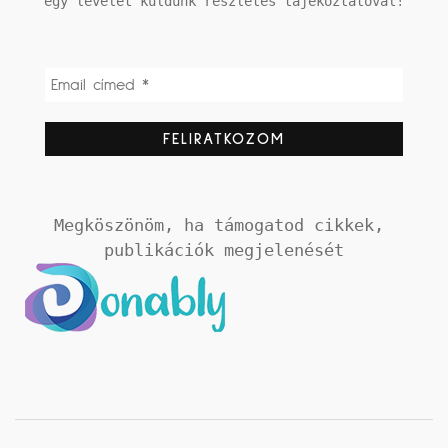
egy levelet küldünk részletes tájékoztatóval!
Megköszönöm, ha támogatod cikkek, 
publikációk megjelenését