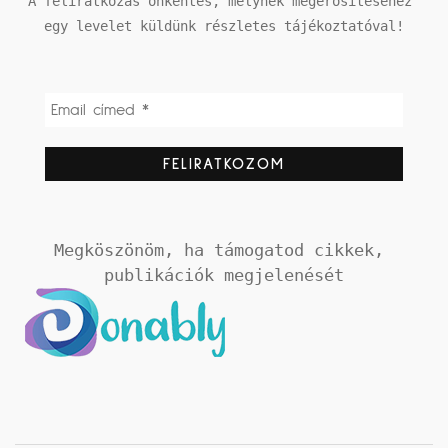
A feliratkozás önkéntes, melynek megerősítéséhez 
egy levelet küldünk részletes tájékoztatóval!
Megköszönöm, ha támogatod cikkek, 
publikációk megjelenését