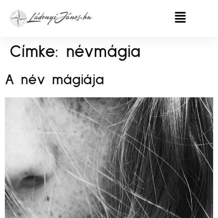
Címke:
névmágia
A név mágiája