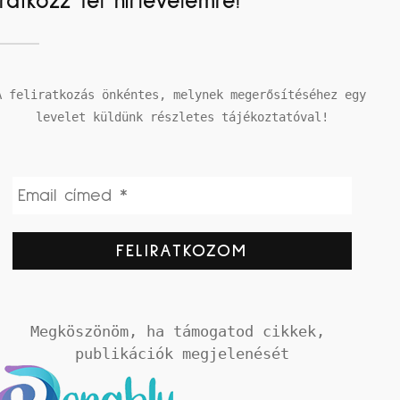
Iratkozz fel hírlevelemre!
A feliratkozás önkéntes, melynek megerősítéséhez egy 
levelet küldünk részletes tájékoztatóval!
Megköszönöm, ha támogatod cikkek, 
publikációk megjelenését