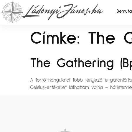
Bemuta
Címke:
The G
The Gathering (Bp
A forró hangulatot több tényező is garantált
Celsius-értékeket láthattam volna – hál’Istenne