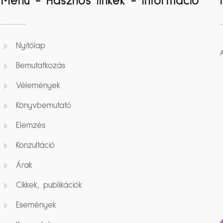
Menü - Hasznos linkek - Információ
Nyitólap
Bemutatkozás
Vélemények
Könyvbemutató
Elemzés
Konzultáció
Árak
Cikkek, publikációk
Események