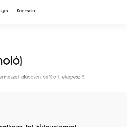
nyek
Kapcsolat
oló)
Természet alaposan befűtött, elképesztő