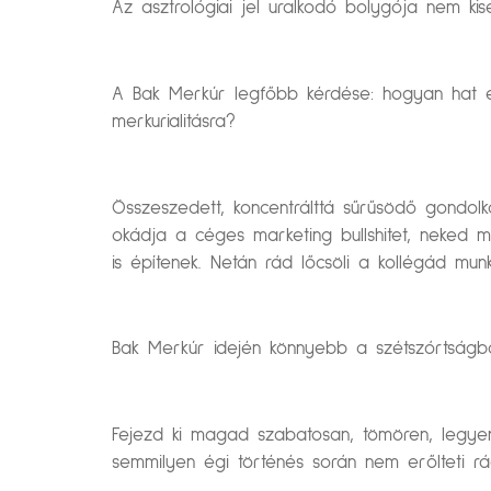
Az asztrológiai jel uralkodó bolygója nem kis
A Bak Merkúr legfőbb kérdése: hogyan hat ez 
merkurialitásra?
Összeszedett, koncentrálttá sűrűsödő gondolk
okádja a céges marketing bullshitet, neked 
is építenek. Netán rád lőcsöli a kollégád munk
Bak Merkúr idején könnyebb a szétszórtságból
Fejezd ki magad szabatosan, tömören, legyen
semmilyen égi történés során nem erőlteti rá