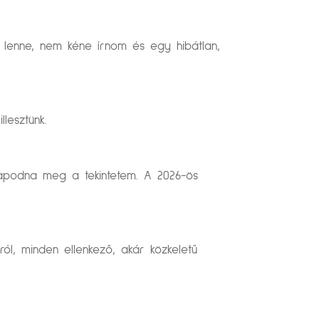
y lenne, nem kéne írnom és egy hibátlan,
lesztünk.
llapodna meg a tekintetem. A 2026-ös
ól, minden ellenkező, akár közkeletű