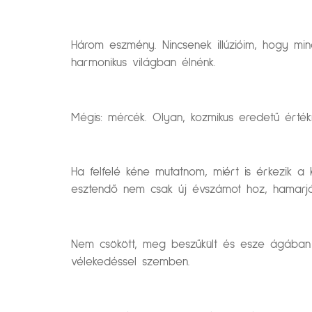
Három eszmény. Nincsenek illúzióim, hogy mi
harmonikus világban élnénk.
Mégis: mércék. Olyan, kozmikus eredetű érték
Ha felfelé kéne mutatnom, miért is érkezik 
esztendő nem csak új évszámot hoz, hamarjá
Nem csökött, meg beszűkült és esze ágában si
vélekedéssel szemben.