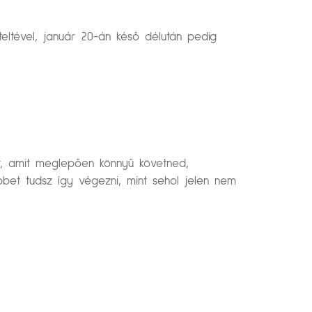
eltével, január 20-án késő délután pedig
at, amit meglepően könnyű követned,
bet tudsz így végezni, mint sehol jelen nem