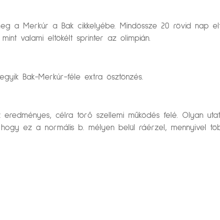
 meg a Merkúr a Bak cikkelyébe. Mindössze 20 rövid nap elt
mint valami eltökélt sprinter az olimpián.
egyik Bak-Merkúr-féle extra ösztönzés.
az eredményes, célra törő szellemi működés felé. Olyan ut
hogy ez a normális b. mélyen belül ráérzel, mennyivel töb