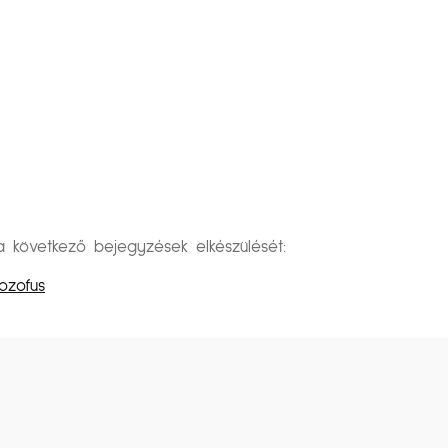
övetkező bejegyzések elkészülését:
ozofus