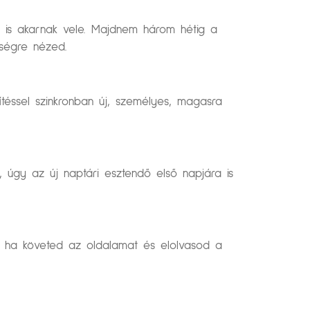
i is akarnak vele. Majdnem három hétig a
iségre nézed.
ítéssel szinkronban új, személyes, magasra
 úgy az új naptári esztendő első napjára is
, ha követed az oldalamat és elolvasod a