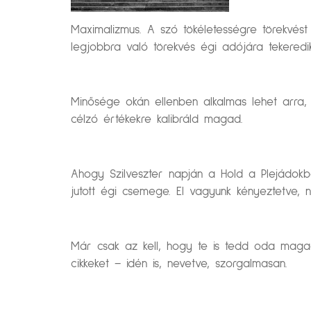
Maximalizmus. A szó tökéletességre törekvés
legjobbra való törekvés égi adójára tekered
Minősége okán ellenben alkalmas lehet arra, 
célzó értékekre kalibráld magad.
Ahogy Szilveszter napján a Hold a Plejádokba
jutott égi csemege. El vagyunk kényeztetve, n
Már csak az kell, hogy te is tedd oda maga
cikkeket – idén is, nevetve, szorgalmasan.