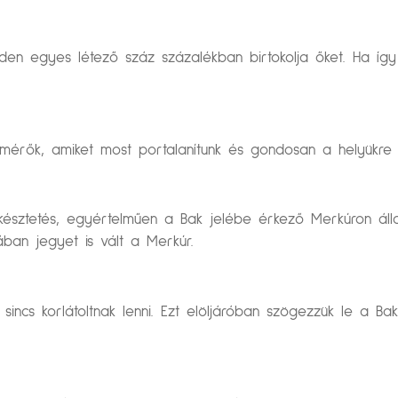
nden egyes létező száz százalékban birtokolja őket. Ha íg
mérők, amiket most portalanítunk és gondosan a helyükre il
a késztetés, egyértelműen a Bak jelébe érkező Merkúron á
ban jegyet is vált a Merkúr.
ncs korlátoltnak lenni. Ezt elöljáróban szögezzük le a Bakr