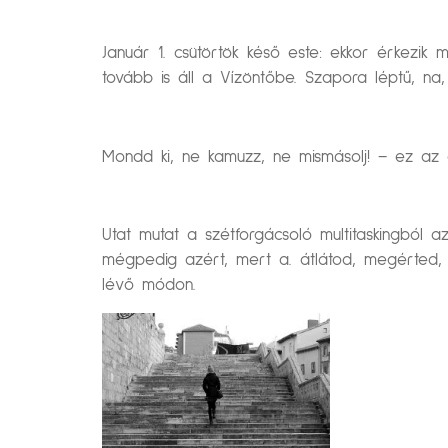
Január 1. csütörtök késő este: ekkor érkezik
tovább is áll a Vízöntőbe. Szapora léptű, na, 
Mondd ki, ne kamuzz, ne mismásolj! – ez az 
Utat mutat a szétforgácsoló multitaskingból 
mégpedig azért, mert a. átlátod, megérted, 
lévő módon.