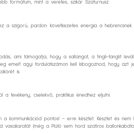
ebb formátum, mint a veretes, szikár Szaturnusz.
a szigorú, pardon: következetes energia a hebrencsnek ti
odás, ami támogatja, hogy a sallangot, a tingli-tanglit le
meg emelt agyi fordulatszámon kell kibogoznod, hogy azt j
akörét is.
 a tevékeny, cselekvő, praktikus énedhez eljutni.
 a kommunikációd pontos! – erre késztet. Késztet és nem 
d vasakaratát (még a Plútó sem hord szatíros ballonkabátot