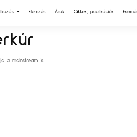
tkozás
Elemzés
Árak
Cikkek, publikációk
Esemé
rkúr
ja a mainstream is: