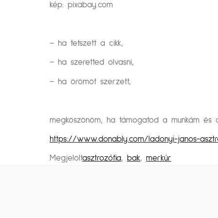
kép: pixabay.com
– ha tetszett a cikk,
– ha szeretted olvasni,
– ha örömöt szerzett,
megköszönöm, ha támogatod a munkám és a k
https://www.donably.com/ladonyi-janos-asztr
Megjelölt
asztrozófia
,
bak
,
merkúr