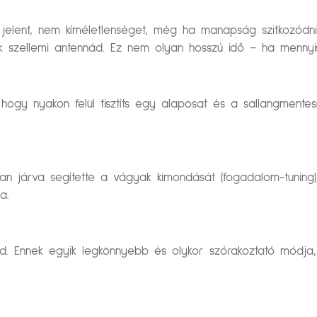
t jelent, nem kíméletlenséget, még ha manapság szitkozódn
ik szellemi antennád. Ez nem olyan hosszú idő – ha menny
hogy nyakon felül tisztíts egy alaposat és a sallangmentes
n járva segítette a vágyak kimondását (fogadalom-tuning),
a.
d. Ennek egyik legkönnyebb és olykor szórakoztató módja