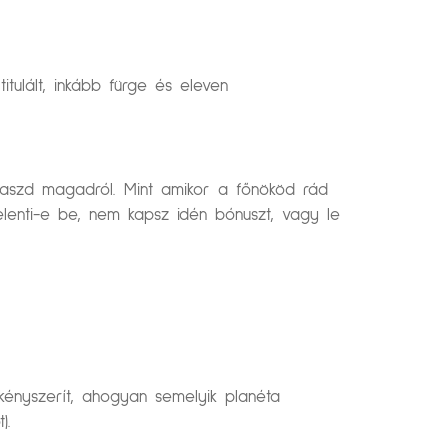
tulált, inkább fürge és eleven
válaszd magadról. Mint amikor a főnököd rád
elenti-e be, nem kapsz idén bónuszt, vagy le
kényszerít, ahogyan semelyik planéta
).