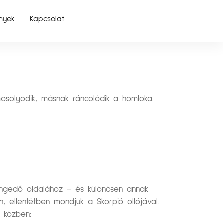
nyek
Kapcsolat
mosolyodik, másnak ráncolódik a homloka.
lengedő oldalához – és különösen annak
, ellentétben mondjuk a Skorpió ollójával.
 közben: