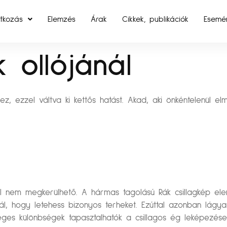
tkozás
Elemzés
Árak
Cikkek, publikációk
Esemé
 ollójánál
 ezzel váltva ki kettős hatást. Akad, aki önkéntelenül el
al nem megkerülhető. A hármas tagolású Rák csillagkép e
ál, hogy letehess bizonyos terheket. Ezúttal azonban lágyan
ges különbségek tapasztalhatók a csillagos ég leképezése