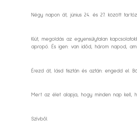
Négy napon át, június 24. és 27. között tartóz
Kiút, megoldás az egyensúlytalan kapcsolat
apropó. És igen: van időd, három napod, am
Érezd át, lásd tisztán és aztán: engedd el. 
Mert az élet alapja, hogy minden nap kell, h
Szívből.