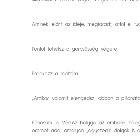
Aminek lejárt az ideje, megfáradt, attól el tu
Pontot tehetsz a görcsösség végére.
Emlékezz a mottóra:
„Amikor valamit elengedsz, abban a pillanatb
Főhősünk, a Vénusz bolygó az emberi-, főleg
örömöt adó, amolyan „egyszerű” dolgok is 