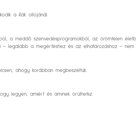
kodik a Rák ollójánál.
okból, a meddő szenvedésprogramokból, az örömtelen élet
i – legalább a megértéshez és az elhatározáshoz – nem 
Bölcsen, ahogy korábban megbeszéltük.
ogy legyen, amiért és aminek örülhetsz.