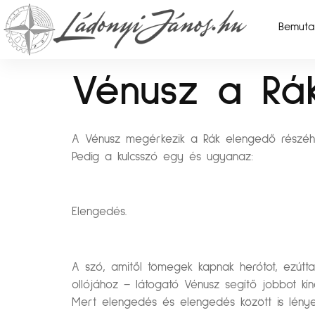
Bemuta
Vénusz a Rák
A Vénusz megérkezik a Rák elengedő részéhez,
Pedig a kulcsszó egy és ugyanaz:
Elengedés.
A szó, amitől tömegek kapnak herótot, ezútt
ollójához – látogató Vénusz segítő jobbot kín
Mert elengedés és elengedés között is lénye