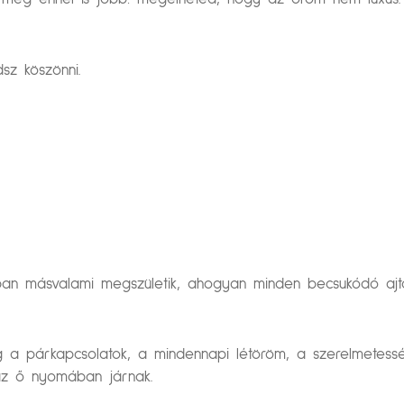
dsz köszönni.
an másvalami megszületik, ahogyan minden becsukódó ajtó e
 a párkapcsolatok, a mindennapi létöröm, a szerelmetessé
az ő nyomában járnak.