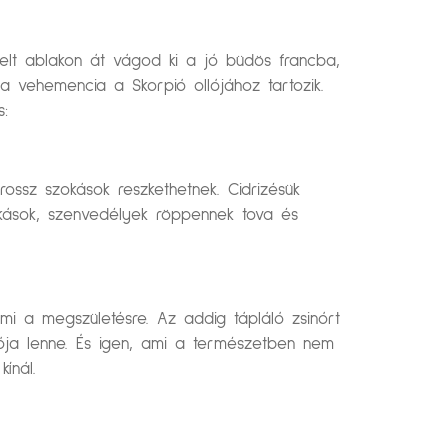
telt ablakon át vágod ki a jó büdös francba,
a vehemencia a Skorpió ollójához tartozik.
s:
ossz szokások reszkethetnek. Cidrizésük
okások, szenvedélyek röppennek tova és
mi a megszületésre. Az addig tápláló zsinórt
yója lenne. És igen, ami a természetben nem
ínál.