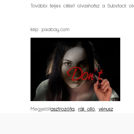
További teljes cikket olvashatsz a Substack o
kép: pixabay.com
Megjelölt
asztrozófia
,
rák olló
,
vénusz