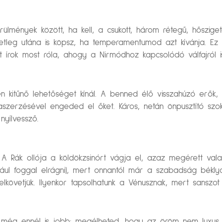
ülmények között, ha kell, a csukott, három rétegű, hőszige
etleg utána is köpsz, ha temperamentumod azt kívánja. Ez 
t írok most róla, ahogy a Nirmódhoz kapcsolódó válfajról i
n kitűnő lehetőséget kínál. A benned élő visszahúzó erők, r
aszerzésével engeded el őket. Káros, netán önpusztító sz
nyílvessző.
A Rák ollója a köldökzsinórt vágja el, azaz megérett vala
ldául foggal elrágni), mert onnantól már a szabadság békl
lkövetjük. Ilyenkor tapsolhatunk a Vénusznak, mert sanszot k
i még ennél is jobb: megélheted, hogy az öröm nem luxus.