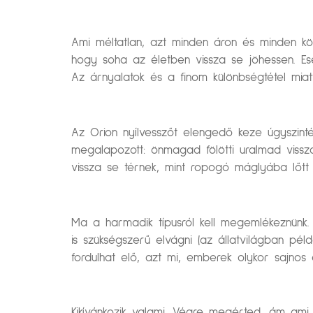
Ami méltatlan, azt minden áron és minden kör
hogy soha az életben vissza se jöhessen. Es
Az árnyalatok és a finom különbségtétel miat
Az Orion nyílvesszőt elengedő keze úgyszinté
megalapozott: önmagad fölötti uralmad vissz
vissza se térnek, mint ropogó máglyába lőtt 
Ma a harmadik típusról kell megemlékeznünk. 
is szükségszerű elvágni (az állatvilágban pé
fordulhat elő, azt mi, emberek olykor sajnos e
Kikívánkozik valami. Végre megérted, ám am