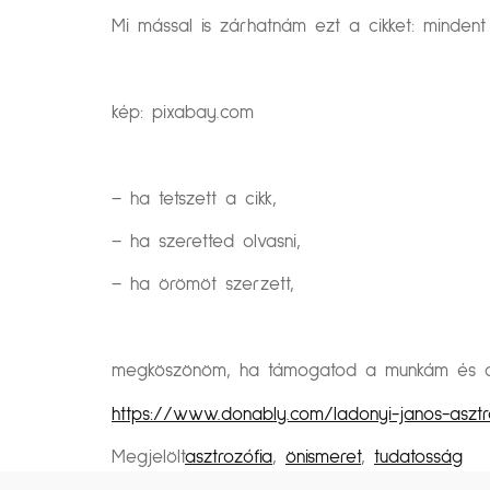
Mi mással is zárhatnám ezt a cikket: mindent
kép: pixabay.com
– ha tetszett a cikk,
– ha szeretted olvasni,
– ha örömöt szerzett,
megköszönöm, ha támogatod a munkám és a k
https://www.donably.com/ladonyi-janos-asztr
Megjelölt
asztrozófia
,
önismeret
,
tudatosság