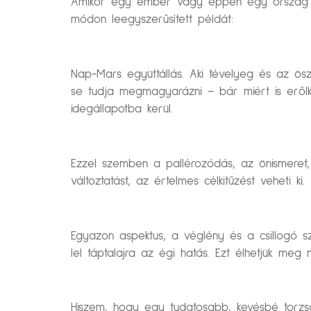
Amikor egy ember vagy éppen egy ország lak
módon leegyszerűsített példát:
Nap-Mars együttállás. Aki tévelyeg és az öszt
se tudja megmagyarázni – bár miért is erőlk
idegállapotba kerül.
Ezzel szemben a pallérozódás, az önismeret, 
változtatást, az értelmes célkitűzést veheti ki.
Egyazon aspektus, a véglény és a csillogó 
lel táptalajra az égi hatás. Ezt élhetjük meg
Hiszem, hogy egy tudatosabb, kevésbé torz