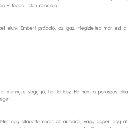
en – fogadj Isten relációja.
ket élünk. Embert próbáló, az igaz. Megízlelted már ezt
ed, mennyire vagy jó, hol tartasz. Ha nem a poroszos okta
éget.
. Mint egy állapotfelmérés az autódról, vagy éppen egy átf