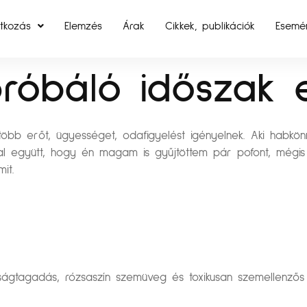
tkozás
Elemzés
Árak
Cikkek, publikációk
Esemé
róbáló időszak e
öbb erőt, ügyességet, odafigyelést igényelnek. Aki habkön
zzal együtt, hogy én magam is gyűjtöttem pár pofont, mégi
it.
gtagadás, rózsaszín szemüveg és toxikusan szemellenzős p