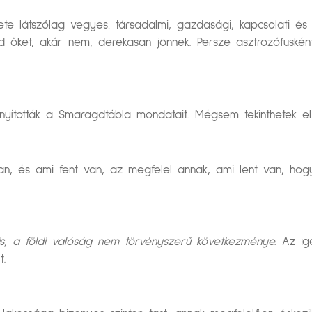
dete látszólag vegyes: társadalmi, gazdasági, kapcsolati és
ed őket, akár nem, derekasan jönnek. Persze asztrozófus
silányították a Smaragdtábla mondatait. Mégsem tekinthetek e
an, és ami fent van, az megfelel annak, ami lent van, ho
 is, a földi valóság nem törvényszerű következménye.
Az ig
t.