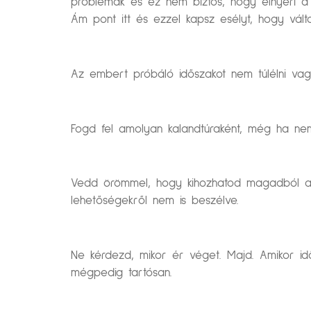
problémák és ez nem biztos, hogy elnyeri a 
Ám pont itt és ezzel kapsz esélyt, hogy válto
Az embert próbáló időszakot nem túlélni vagy
Fogd fel amolyan kalandtúraként, még ha nem
Vedd örömmel, hogy kihozhatod magadból a l
lehetőségekről nem is beszélve.
Ne kérdezd, mikor ér véget. Majd. Amikor id
mégpedig tartósan.