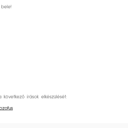
 bele!
övetkező írások elkészülését:
ozofus