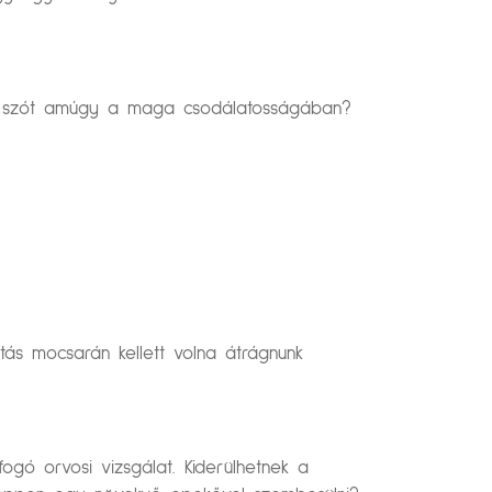
 a szót amúgy a maga csodálatosságában?
tás mocsarán kellett volna átrágnunk
ogó orvosi vizsgálat. Kiderülhetnek a