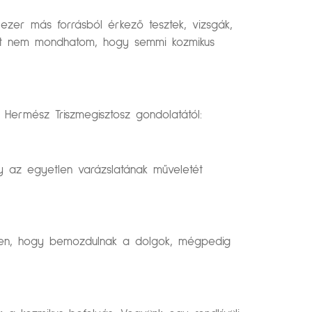
 ezer más forrásból érkező tesztek, vizsgák,
ként nem mondhatom, hogy semmi kozmikus
l Hermész Triszmegisztosz gondolatától:
gy az egyetlen varázslatának műveletét
en, hogy bemozdulnak a dolgok, mégpedig