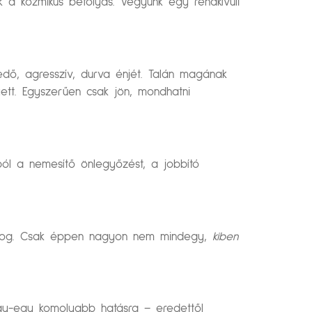
a kozmikus befolyás. Vegyünk egy rendkívüli
kedő, agresszív, durva énjét. Talán magának
ett. Egyszerűen csak jön, mondhatni
óból a nemesítő önlegyőzést, a jobbító
ragyog. Csak éppen nagyon nem mindegy,
kiben
gy-egy komolyabb hatásra – eredettől