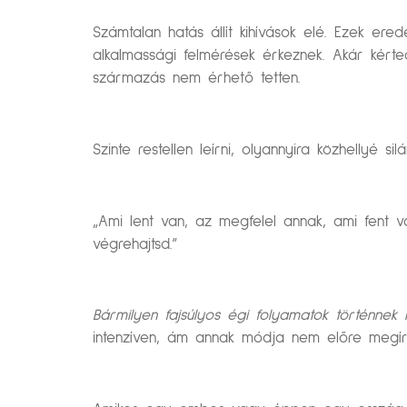
Számtalan hatás állít kihívások elé. Ezek ere
alkalmassági felmérések érkeznek. Akár kért
származás nem érhető tetten.
Szinte restellen leírni, olyannyira közhellyé 
„Ami lent van, az megfelel annak, ami fent v
végrehajtsd.”
Bármilyen fajsúlyos égi folyamatok történnek
intenzíven, ám annak módja nem előre megír