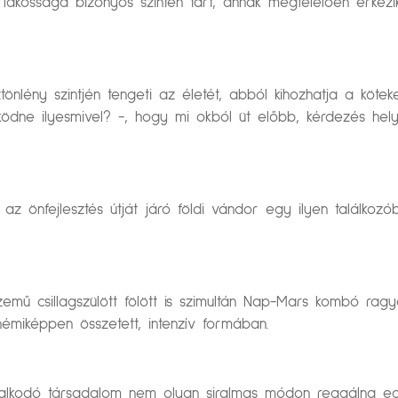
ossága bizonyos szinten tart, annak megfelelően érkezik 
önlény szintjén tengeti az életét, abból kihozhatja a köte
ödne ilyesmivel? -, hogy mi okból üt előbb, kérdezés hely
az önfejlesztés útját járó földi vándor egy ilyen találkoz
szemű csillagszülött fölött is szimultán Nap-Mars kombó 
 némiképpen összetett, intenzív formában.
salkodó társadalom nem olyan siralmas módon reagálna e