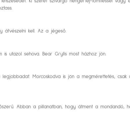
tetszésedet. Ki szeret szivárgó hengerfej-tömítéssel vag
ztass.
 átvészelni kell. Az a jégeső.
 is utazol sehova. Bear Grylls most házhoz jön.
egjobbadat. Morcoskodva is jön a megmérettetés, csak úgy
őszerű. Abban a pillanatban, hogy átment a mondandó, hogy