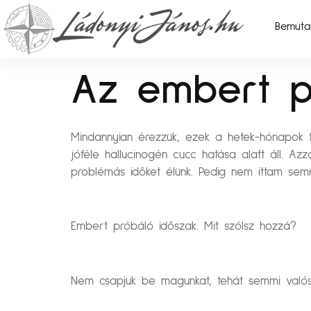
Bemuta
Az embert p
Mindannyian érezzük, ezek a hetek-hónapok t
jóféle hallucinogén cucc hatása alatt áll. A
problémás időket élünk. Pedig nem ittam semm
Embert próbáló időszak. Mit szólsz hozzá?
Nem csapjuk be magunkat, tehát semmi valósá