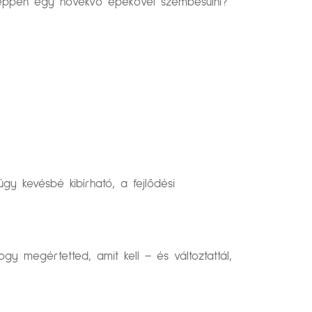
y éppen egy növekvő epekővel szembesülni?
 kevésbé kibírható, a fejlődési
 megértetted, amit kell – és változtattál,