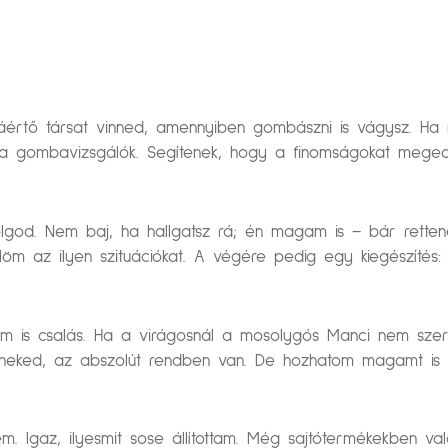
rtő társat vinned, amennyiben gombászni is vágysz. Ha nem
 a gombavizsgálók. Segítenek, hogy a finomságokat meged
lgod. Nem baj, ha hallgatsz rá; én magam is – bár retten
löm az ilyen szituációkat. A végére pedig egy kiegészítés:
nem is csalás. Ha a virágosnál a mosolygós Manci nem szer
 neked, az abszolút rendben van. De hozhatom magamt is 
em. Igaz, ilyesmit sose állítottam. Még sajtótermékekben 