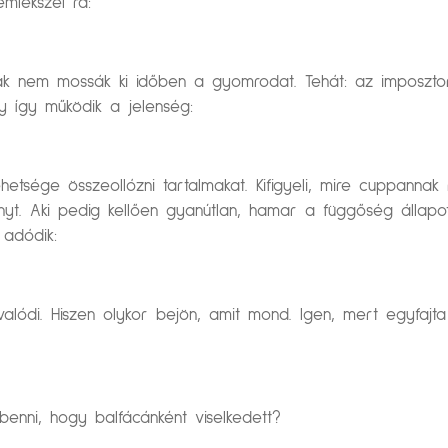
mlékszel rá:
k nem mossák ki időben a gyomrodat. Tehát: az imposztor 
y így működik a jelenség:
hetsége összeollózni tartalmakat. Kifigyeli, mire cuppannak
gényt. Aki pedig kellően gyanútlan, hamar a függőség állapot
 adódik:
ódi. Hiszen olykor bejön, amit mond. Igen, mert egyfajta 
benni, hogy balfácánként viselkedett?