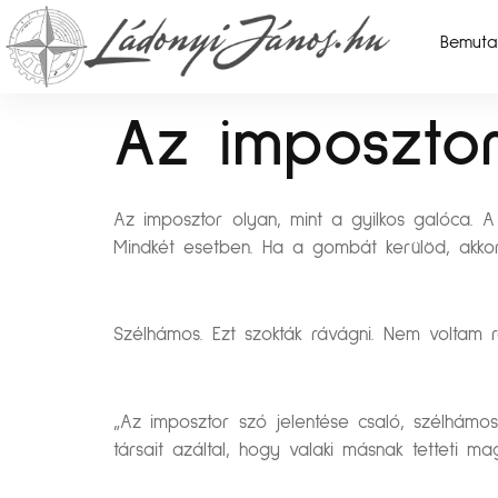
Bemuta
Az imposztor
Az imposztor olyan, mint a gyilkos galóca. A
Mindkét esetben. Ha a gombát kerülöd, akkor
Szélhámos. Ezt szokták rávágni. Nem voltam r
„Az imposztor szó jelentése csaló, szélhámos
társait azáltal, hogy valaki másnak tetteti m