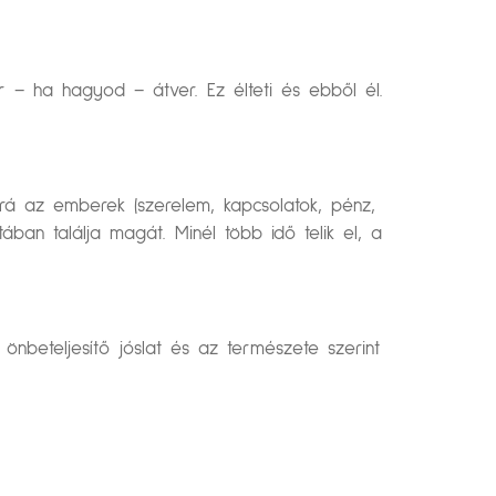
– ha hagyod – átver. Ez élteti és ebből él.
 rá az emberek (szerelem, kapcsolatok, pénz,
ában találja magát. Minél több idő telik el, a
önbeteljesítő jóslat és az természete szerint