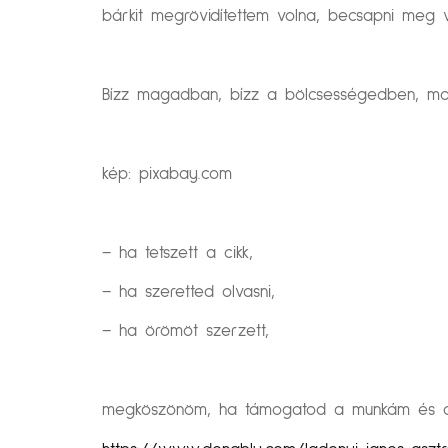
bárkit megrövidítettem volna, becsapni meg 
Bízz magadban, bízz a bölcsességedben, mon
kép: pixabay.com
– ha tetszett a cikk,
– ha szeretted olvasni,
– ha örömöt szerzett,
megköszönöm, ha támogatod a munkám és a k