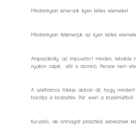
Mindannyian ismerünk ilyen kétes elemeket.
Mindannyian felismerjük az ilyen kétes elemek
Alapszabály: az imposztort minden, lebukás né
nyakon csípik… dől a dominó. Persze nem els
A szélhámos tőkéje abban áll, hogy mindent t
barátja a ködösítés. Pár eset a közelmúltból:
Kuruzsló, aki önmagát plasztikai sebésznek kiad