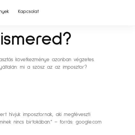
nyek
Kapcsolat
lismered?
gyasztás következménye azonban végzetes.
yáltalán: mi a szösz az az imposztor?
rt hívjuk imposztornak, aki megtéveszti
minek nincs birtokában.” – forrás: google.com