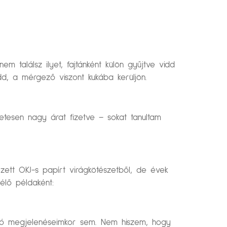
 találsz ilyet, fajtánként külön gyűjtve vidd
d, a mérgező viszont kukába kerüljön.
etesen nagy árat fizetve – sokat tanultam
zett OKJ-s papírt virágkötészetből, de évek
élő példaként:
való megjelenéseimkor sem. Nem hiszem, hogy