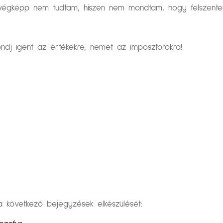
végképp nem tudtam, hiszen nem mondtam, hogy felszentelt 
dj igent az értékekre, nemet az imposztorokra!
övetkező bejegyzések elkészülését: