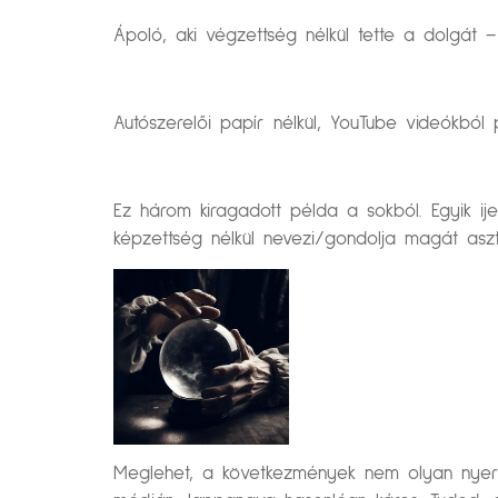
Ápoló, aki végzettség nélkül tette a dolgát –
Autószerelői papír nélkül, YouTube videókból p
Ez három kiragadott példa a sokból. Egyik i
képzettség nélkül nevezi/gondolja magát aszt
Meglehet, a következmények nem olyan nyers