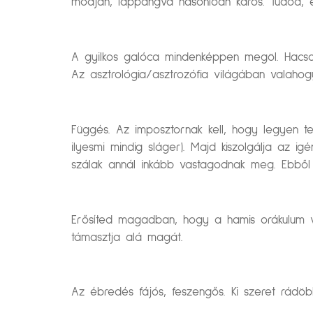
módján, lappangva hasonlóan káros. Tudod, e
A gyilkos galóca mindenképpen megöl. Hacsa
Az asztrológia/asztrozófia világában valahog
Függés. Az imposztornak kell, hogy legyen te
ilyesmi mindig sláger). Majd kiszolgálja az i
szálak annál inkább vastagodnak meg. Ebből
Erősíted magadban, hogy a hamis orákulum val
támasztja alá magát.
Az ébredés fájós, feszengős. Ki szeret rádöb