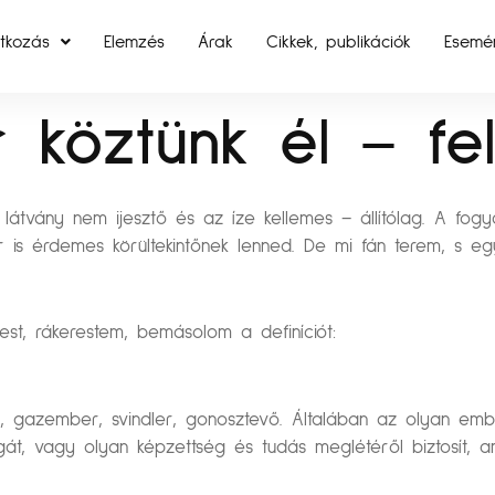
tkozás
Elemzés
Árak
Cikkek, publikációk
Esemé
 köztünk él – fe
 látvány nem ijesztő és az íze kellemes – állítólag. A fo
 is érdemes körültekintőnek lenned. De mi fán terem, s eg
est, rákerestem, bemásolom a definíciót:
, gazember, svindler, gonosztevő. Általában az olyan embe
agát, vagy olyan képzettség és tudás meglétéről biztosít, a