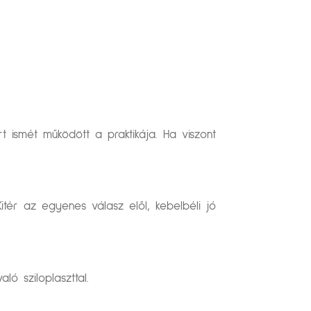
t ismét működött a praktikája. Ha viszont
itér az egyenes válasz elől, kebelbéli jó
ló sziloplaszttal.