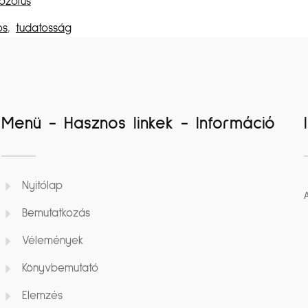
ozofus
os
,
tudatosság
Menü - Hasznos linkek - Információ
Nyitólap
Bemutatkozás
Vélemények
Könyvbemutató
Elemzés