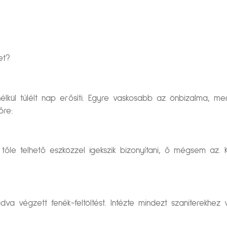
et?
lkül túlélt nap erősíti. Egyre vaskosabb az önbizalma, mer
őre:
őle telhető eszközzel igekszik bizonyítani, ő mégsem az. K
va végzett fenék-feltöltést. Intézte mindezt szaniterekhez va