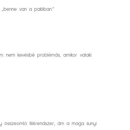
, „benne van a pakliban.”
em: nem kevésbé problémás, amikor valaki
gy összeomló fékrendszer, ám a maga sunyi