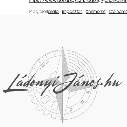
https://www.donably.com/ladonyi-janos-asztr
Megjelölt
csaló
,
imposztor
,
önismeret
,
szélhám