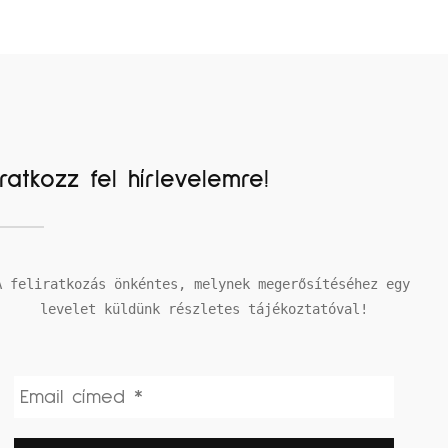
Iratkozz fel hírlevelemre!
A feliratkozás önkéntes, melynek megerősítéséhez egy 
levelet küldünk részletes tájékoztatóval!