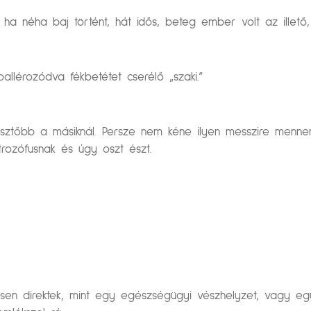
 ha néha baj történt, hát idős, beteg ember volt az illető
allérozódva fékbetétet cserélő „szaki.”
jesztőbb a másiknál. Persze nem kéne ilyen messzire menn
rozófusnak és úgy oszt észt.
en direktek, mint egy egészségügyi vészhelyzet, vagy e