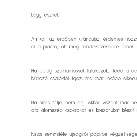
Légy észnél.
Amikor az erdőben kirándulsz, érdemes hozzáé
el a piacra, ott még rendelkezésedre állnak
Ha pedig szélhámossal találkozol… Tedd a do
bűnöző csalóktól. Igaz, ma már inkább elkerü
Ha nincs tétje, nem baj. Akkor viszont már 
óta álomszép csokrokat és koszorúkat készít
Nincs semmiféle újságírói papíros végzettség