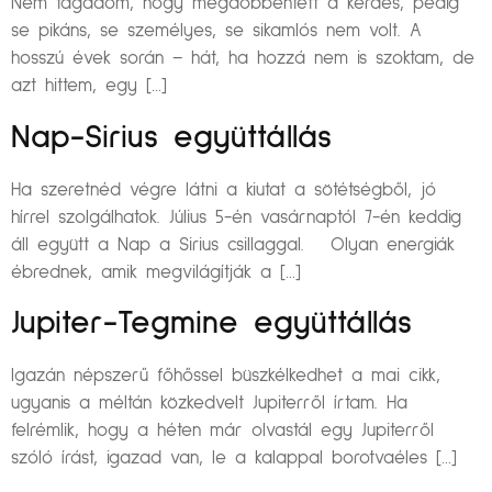
Nem tagadom, hogy megdöbbentett a kérdés, pedig
se pikáns, se személyes, se sikamlós nem volt. A
hosszú évek során – hát, ha hozzá nem is szoktam, de
azt hittem, egy […]
Nap-Sirius együttállás
Ha szeretnéd végre látni a kiutat a sötétségből, jó
hírrel szolgálhatok. Július 5-én vasárnaptól 7-én keddig
áll együtt a Nap a Sirius csillaggal. Olyan energiák
ébrednek, amik megvilágítják a […]
Jupiter-Tegmine együttállás
Igazán népszerű főhőssel büszkélkedhet a mai cikk,
ugyanis a méltán közkedvelt Jupiterről írtam. Ha
felrémlik, hogy a héten már olvastál egy Jupiterről
szóló írást, igazad van, le a kalappal borotvaéles […]