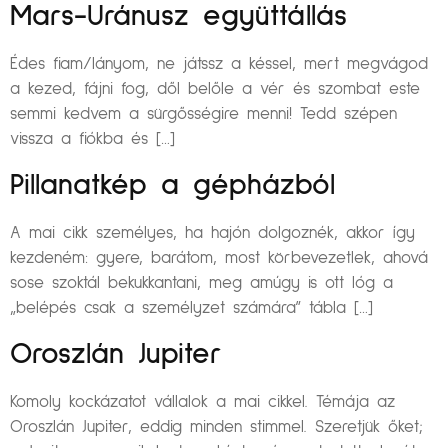
Mars-Uránusz együttállás
Édes fiam/lányom, ne játssz a késsel, mert megvágod
a kezed, fájni fog, dől belőle a vér és szombat este
semmi kedvem a sürgősségire menni! Tedd szépen
vissza a fiókba és […]
Pillanatkép a gépházból
A mai cikk személyes, ha hajón dolgoznék, akkor így
kezdeném: gyere, barátom, most körbevezetlek, ahová
sose szoktál bekukkantani, meg amúgy is ott lóg a
„belépés csak a személyzet számára” tábla […]
Oroszlán Jupiter
Komoly kockázatot vállalok a mai cikkel. Témája az
Oroszlán Jupiter, eddig minden stimmel. Szeretjük őket;