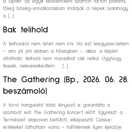
a Jupiter az egyik kedvencként számon tartott planéta,
főleg bőség-vonatkozásban imádják a népek (valahogy
a […]
Bak telihold
A teliholdról nem lehet nem írni. Ha ezt leegyszerűsítem
– ami jól jön ebben a hőségben -, akkor a képlet
átlátható: telihold nem maradhat cikk nélkül. Úgyhogy
tessék, nekiveselkedtem: […]
The Gathering (Bp., 2026. 06. 28.
beszámoló)
A forró hangulatot több tényező is garantálta a
szombat esti The Gathering koncert előtt. Egyrészt: a
Természet alaposan befűtött, elképesztő Celsius-
értékeket láthattam volna – hál’Istennek ilyen kijelzője