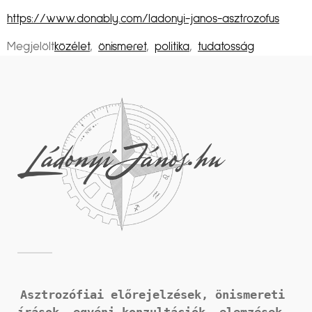
https://www.donably.com/ladonyi-janos-asztrozofus
Megjelölt
közélet
,
önismeret
,
politika
,
tudatosság
Asztrozófiai előrejelzések, önismereti 
írások, 
egyéni konzultációk, elemzések, 