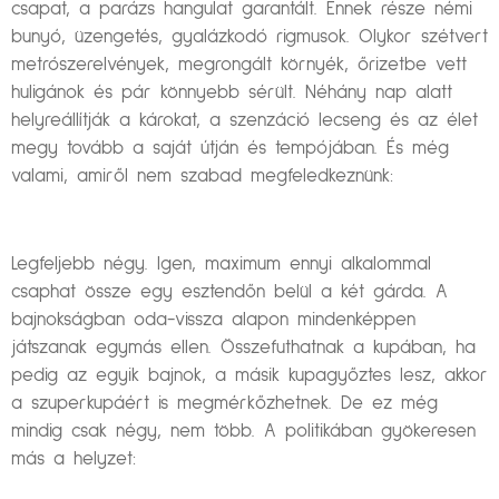
csapat, a parázs hangulat garantált. Ennek része némi
bunyó, üzengetés, gyalázkodó rigmusok. Olykor szétvert
metrószerelvények, megrongált környék, őrizetbe vett
huligánok és pár könnyebb sérült. Néhány nap alatt
helyreállítják a károkat, a szenzáció lecseng és az élet
megy tovább a saját útján és tempójában. És még
valami, amiről nem szabad megfeledkeznünk:
Legfeljebb négy. Igen, maximum ennyi alkalommal
csaphat össze egy esztendőn belül a két gárda. A
bajnokságban oda-vissza alapon mindenképpen
játszanak egymás ellen. Összefuthatnak a kupában, ha
pedig az egyik bajnok, a másik kupagyőztes lesz, akkor
a szuperkupáért is megmérkőzhetnek. De ez még
mindig csak négy, nem több. A politikában gyökeresen
más a helyzet: