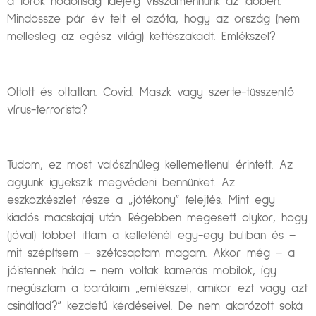
a török hódoltság idejéig visszamennünk az időben.
Mindössze pár év telt el azóta, hogy az ország (nem
mellesleg az egész világ) kettészakadt. Emlékszel?
Oltott és oltatlan. Covid. Maszk vagy szerte-tüsszentő
vírus-terrorista?
Tudom, ez most valószínűleg kellemetlenül érintett. Az
agyunk igyekszik megvédeni bennünket. Az
eszközkészlet része a „jótékony” felejtés. Mint egy
kiadós macskajaj után. Régebben megesett olykor, hogy
(jóval) többet ittam a kelleténél egy-egy buliban és –
mit szépítsem – szétcsaptam magam. Akkor még – a
jóistennek hála – nem voltak kamerás mobilok, így
megúsztam a barátaim „emlékszel, amikor ezt vagy azt
csináltad?” kezdetű kérdéseivel. De nem akarózott soká