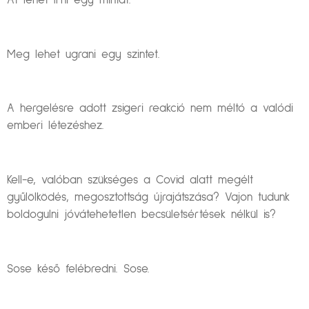
Át lehet írni egy mintát.
Meg lehet ugrani egy szintet.
A hergelésre adott zsigeri reakció nem méltó a valódi
emberi létezéshez.
Kell-e, valóban szükséges a Covid alatt megélt
gyűlölködés, megosztottság újrajátszása? Vajon tudunk
boldogulni jóvátehetetlen becsületsértések nélkül is?
Sose késő felébredni. Sose.