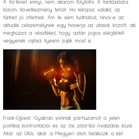
A történet ennyi, nem akarom folytatni. A fantáziádra
bízom. Következmény tehát. Ha leköpsz valakit, az
tűnhet jó ötletnek. Ám te sem tudhatod, nincs-e az
aktuális célszemélynek egy haverja az utasok között, aki
meghúzza a vészféket, hogy aztán jogos elégtételt
vegyenek rajtad. Ilyesmi zajlik most is.
Fradi-Újpest. Gyakran vonnak párhuzamot a jelen
politikai konfrontációi és az ősi zöld-lila rivalizálás közé.
Akár az Üllői, akár a Megyeri úton találkozik a két