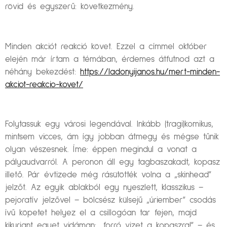
rövid és egyszerű: következmény.
Minden akciót reakció követ. Ezzel a címmel október
elején már írtam a témában, érdemes átfutnod azt a
néhány bekezdést:
https://ladonyijanos.hu/mert-minden-
akciot-reakcio-kovet/
Folytassuk egy városi legendával. Inkább (tragi)komikus,
mintsem vicces, ám így jobban átmegy és mégse tűnik
olyan vészesnek. Íme: éppen megindul a vonat a
pályaudvarról. A peronon áll egy tagbaszakadt, kopasz
illető. Pár évtizede még rásütötték volna a „skinhead”
jelzőt. Az egyik ablakból egy nyeszlett, klasszikus –
pejoratív jelzővel – bölcsész külsejű „úriember” csodás
ívű köpetet helyez el a csillogóan tar fejen, majd
kikurjant egyet vidáman: „forró vizet a kopaszra!” – és