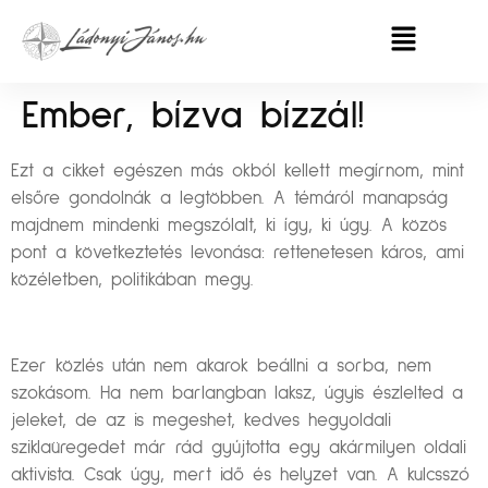
Ember, bízva bízzál!
Ezt a cikket egészen más okból kellett megírnom, mint
elsőre gondolnák a legtöbben. A témáról manapság
majdnem mindenki megszólalt, ki így, ki úgy. A közös
pont a következtetés levonása: rettenetesen káros, ami
közéletben, politikában megy.
Ezer közlés után nem akarok beállni a sorba, nem
szokásom. Ha nem barlangban laksz, úgyis észlelted a
jeleket, de az is megeshet, kedves hegyoldali
sziklaüregedet már rád gyújtotta egy akármilyen oldali
aktivista. Csak úgy, mert idő és helyzet van. A kulcsszó