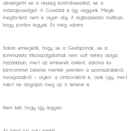
dédelgetni se a részeg kontrollvesztést, se a
másnaposságot. A Coviddal is így vagyunk. Mégis:
megtörtént, nem is olyan rég. A legközelebbi múltban,
hogy pontos legyek. És még valami:
Sokan emlegetik, hogy se a Gestapónak, se a
kommunista titkosszolgálatnak nem volt nehéz dolga
hazánkban, mert az emberek önként, dalolva és
kárörömmel bélelve mentek jelenteni a szomszédiakról,
haragosaikról – olykor a cimboráikról is, csak úgy, mert
miért ne dögöljön meg az ő tehene is.
Nem kell, hogy így legyen.