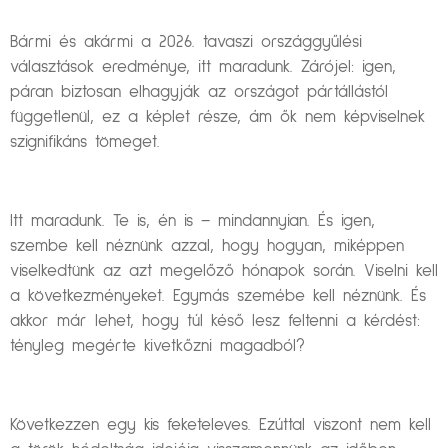
Bármi és akármi a 2026. tavaszi országgyűlési
választások eredménye, itt maradunk. Zárójel: igen,
páran biztosan elhagyják az országot pártállástól
függetlenül, ez a képlet része, ám ők nem képviselnek
szignifikáns tömeget.
Itt maradunk. Te is, én is – mindannyian. És igen,
szembe kell néznünk azzal, hogy hogyan, miképpen
viselkedtünk az azt megelőző hónapok során. Viselni kell
a következményeket. Egymás szemébe kell néznünk. És
akkor már lehet, hogy túl késő lesz feltenni a kérdést:
tényleg megérte kivetkőzni magadból?
Következzen egy kis feketeleves. Ezúttal viszont nem kell