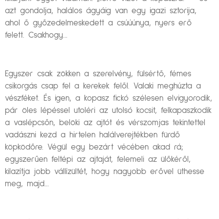
azt gondolja, halálos ágyáig van egy igazi sztorija,
ahol ő győzedelmeskedett a csúúúnya, nyers erő
felett. Csakhogy…
Egyszer csak zökken a szerelvény, fülsértő, fémes
csikorgás csap fel a kerekek felől. Valaki meghúzta a
vészféket. És igen, a kopasz fickó szélesen elvigyorodik,
pár öles lépéssel utoléri az utolsó kocsit, felkapaszkodik
a vaslépcsőn, belöki az ajtót és vérszomjas tekintettel
vadászni kezd a hirtelen halálverejtékben fürdő
köpködőre. Végül egy bezárt vécében akad rá;
egyszerűen feltépi az ajtaját, felemeli az ülőkéről,
kilazítja jobb vállízültét, hogy nagyobb erővel üthesse
meg, majd…