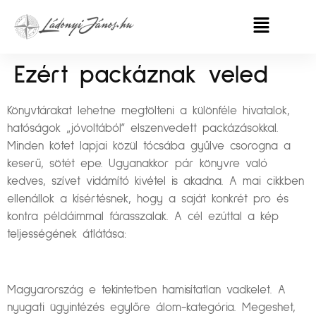
Ezért packáznak veled
Könyvtárakat lehetne megtölteni a különféle hivatalok,
hatóságok „jóvoltából” elszenvedett packázásokkal.
Minden kötet lapjai közül tócsába gyűlve csorogna a
keserű, sötét epe. Ugyanakkor pár könyvre való
kedves, szívet vidámító kivétel is akadna. A mai cikkben
ellenállok a kísértésnek, hogy a saját konkrét pro és
kontra példáimmal fárasszalak. A cél ezúttal a kép
teljességének átlátása:
Magyarország e tekintetben hamisítatlan vadkelet. A
nyugati ügyintézés egylőre álom-kategória. Megeshet,