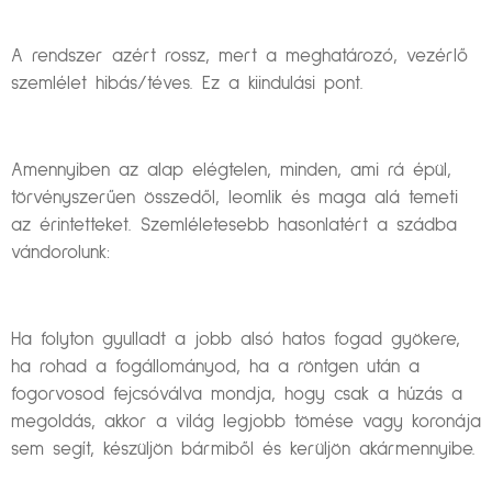
A rendszer azért rossz, mert a meghatározó, vezérlő
szemlélet hibás/téves. Ez a kiindulási pont.
Amennyiben az alap elégtelen, minden, ami rá épül,
törvényszerűen összedől, leomlik és maga alá temeti
az érintetteket. Szemléletesebb hasonlatért a szádba
vándorolunk:
Ha folyton gyulladt a jobb alsó hatos fogad gyökere,
ha rohad a fogállományod, ha a röntgen után a
fogorvosod fejcsóválva mondja, hogy csak a húzás a
megoldás, akkor a világ legjobb tömése vagy koronája
sem segít, készüljön bármiből és kerüljön akármennyibe.