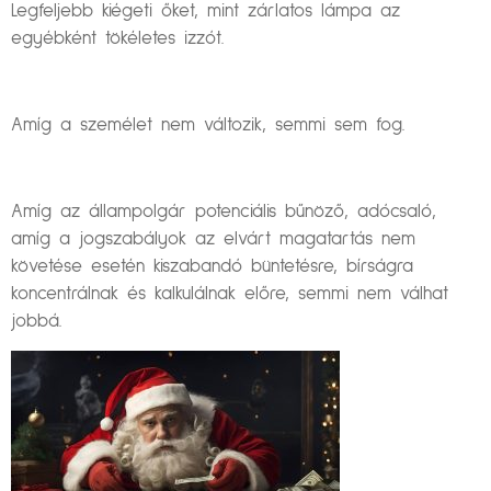
Legfeljebb kiégeti őket, mint zárlatos lámpa az
egyébként tökéletes izzót.
Amíg a személet nem változik, semmi sem fog.
Amíg az állampolgár potenciális bűnöző, adócsaló,
amíg a jogszabályok az elvárt magatartás nem
követése esetén kiszabandó büntetésre, bírságra
koncentrálnak és kalkulálnak előre, semmi nem válhat
jobbá.