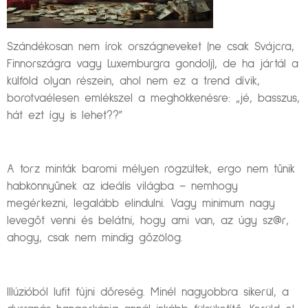
Szándékosan nem írok országneveket (ne csak Svájcra,
Finnországra vagy Luxemburgra gondolj), de ha jártál a
külföld olyan részein, ahol nem ez a trend dívik,
borotvaélesen emlékszel a meghökkenésre: „jé, basszus,
hát ezt így is lehet??”
A torz minták baromi mélyen rögzültek, ergo nem tűnik
habkönnyűnek az ideális világba – nemhogy
megérkezni, legalább elindulni. Vagy minimum nagy
levegőt venni és belátni, hogy ami van, az úgy sz@r,
ahogy, csak nem mindig gőzölög.
Illúzióból lufit fújni dőreség. Minél nagyobbra sikerül, a