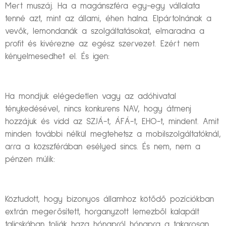
Mert muszáj. Ha a magánszféra egy-egy vállalata
tenné azt, mint az állami, éhen halna. Elpártolnának a
vevők, lemondanák a szolgáltatásokat, elmaradna a
profit és kivérezne az egész szervezet. Ezért nem
kényelmesedhet el. És igen:
Ha mondjuk elégedetlen vagy az adóhivatal
ténykedésével, nincs konkurens NAV, hogy átmenj
hozzájuk és vidd az SZJÁ-t, ÁFÁ-t, EHO-t, mindent. Amit
minden további nélkül megtehetsz a mobilszolgáltatóknál,
arra a közszférában esélyed sincs. És nem, nem a
pénzen múlik:
Köztudott, hogy bizonyos államhoz kötődő pozíciókban
extrán megerősített, horganyzott lemezből kalapált
talicskában tolják haza hónapról hónapra a takarosan