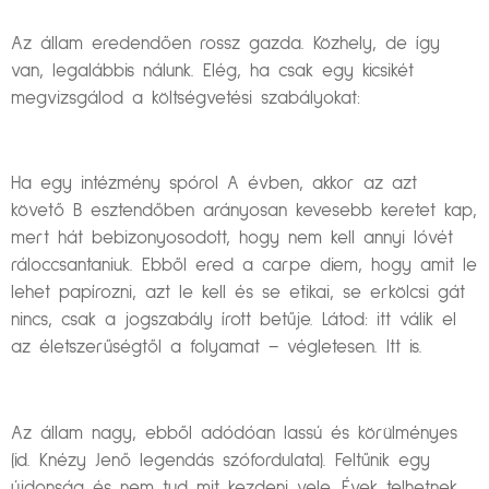
Az állam eredendően rossz gazda. Közhely, de így
van, legalábbis nálunk. Elég, ha csak egy kicsikét
megvizsgálod a költségvetési szabályokat:
Ha egy intézmény spórol A évben, akkor az azt
követő B esztendőben arányosan kevesebb keretet kap,
mert hát bebizonyosodott, hogy nem kell annyi lóvét
ráloccsantaniuk. Ebből ered a carpe diem, hogy amit le
lehet papírozni, azt le kell és se etikai, se erkölcsi gát
nincs, csak a jogszabály írott betűje. Látod: itt válik el
az életszerűségtől a folyamat – végletesen. Itt is.
Az állam nagy, ebből adódóan lassú és körülményes
(id. Knézy Jenő legendás szófordulata). Feltűnik egy
újdonság és nem tud mit kezdeni vele. Évek telhetnek