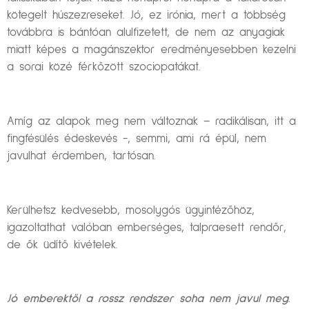
kötegelt húszezreseket. Jó, ez irónia, mert a többség
továbbra is bántóan alulfizetett, de nem az anyagiak
miatt képes a magánszektor eredményesebben kezelni
a sorai közé férkőzött szociopatákat.
Amíg az alapok meg nem változnak – radikálisan, itt a
fingfésülés édeskevés -, semmi, ami rá épül, nem
javulhat érdemben, tartósan.
Kerülhetsz kedvesebb, mosolygós ügyintézőhöz,
igazoltathat valóban emberséges, talpraesett rendőr,
de ők üdítő kivételek.
Jó emberektől a rossz rendszer soha nem javul meg.