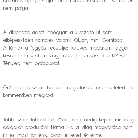
durranás hangorkánja annál inkább fülsüketítő. Kerüld el,
nem pálya.
A diagnózis adott, ahogyan a kivezető út sem
elképesztően komplex valami. Olyan, mint Gombóc
Artúrnak a fogyás receptje: ’kedves madaram, egyél
kevesebb csokit, mozogj többet és csökken a BMI-d.’
Tényleg nem ördöglakat.
Örömmel veszem, ha van meglátásod, észrevételed és
kommentben megírod.
Több szem többet lát, több elme pedig képes minőségi
dolgokat produkálni. Hátha. Ha a világ megváltása nem
itt és most történik, akkor is lehet értelme.