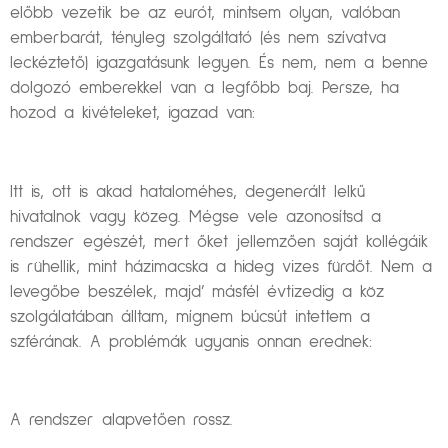
előbb vezetik be az eurót, mintsem olyan, valóban
emberbarát, tényleg szolgáltató (és nem szívatva
leckéztető) igazgatásunk legyen. És nem, nem a benne
dolgozó emberekkel van a legfőbb baj. Persze, ha
hozod a kivételeket, igazad van:
Itt is, ott is akad hataloméhes, degenerált lelkű
hivatalnok vagy közeg. Mégse vele azonosítsd a
rendszer egészét, mert őket jellemzően saját kollégáik
is rühellik, mint házimacska a hideg vizes fürdőt. Nem a
levegőbe beszélek, majd’ másfél évtizedig a köz
szolgálatában álltam, mígnem búcsút intettem a
szférának. A problémák ugyanis onnan erednek:
A rendszer alapvetően rossz.