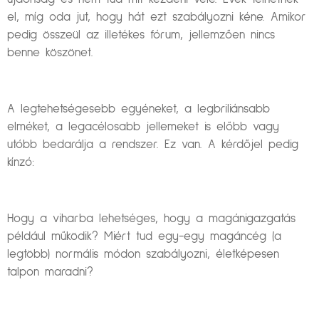
el, míg oda jut, hogy hát ezt szabályozni kéne. Amikor
pedig összeül az illetékes fórum, jellemzően nincs
benne köszönet.
A legtehetségesebb egyéneket, a legbriliánsabb
elméket, a legacélosabb jellemeket is előbb vagy
utóbb bedarálja a rendszer. Ez van. A kérdőjel pedig
kínzó:
Hogy a viharba lehetséges, hogy a magánigazgatás
például működik? Miért tud egy-egy magáncég (a
legtöbb) normális módon szabályozni, életképesen
talpon maradni?