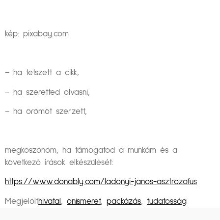
kép: pixabay.com
– ha tetszett a cikk,
– ha szeretted olvasni,
– ha örömöt szerzett,
megköszönöm, ha támogatod a munkám és a
következő írások elkészülését:
https://www.donably.com/ladonyi-janos-asztrozofus
Megjelölt
hivatal
,
önismeret
,
packázás
,
tudatosság