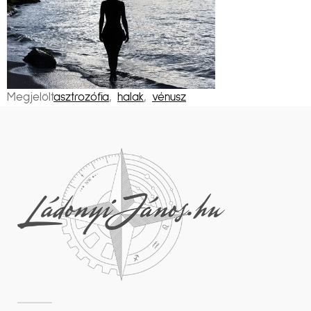
Megjelölt
asztrozófia
,
halak
,
vénusz