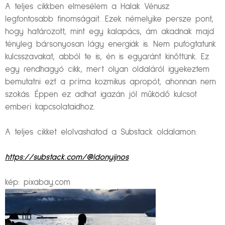
A teljes cikkben elmesélem a Halak Vénusz
legfontosabb finomságait. Ezek némelyike persze pont,
hogy határozott, mint egy kalapács, ám akadnak majd
tényleg bársonyosan lágy energiák is. Nem pufogtatunk
kulcsszavakat, abból te is, én is egyaránt kinőttünk. Ez
egy rendhagyó cikk, mert olyan oldaláról igyekeztem
bemutatni ezt a príma kozmikus apropót, ahonnan nem
szokás. Éppen ez adhat igazán jól működő kulcsot
emberi kapcsolataidhoz.
A teljes cikket elolvashatod a Substack oldalamon:
https://substack.com/@ldonyijnos
kép: pixabay.com