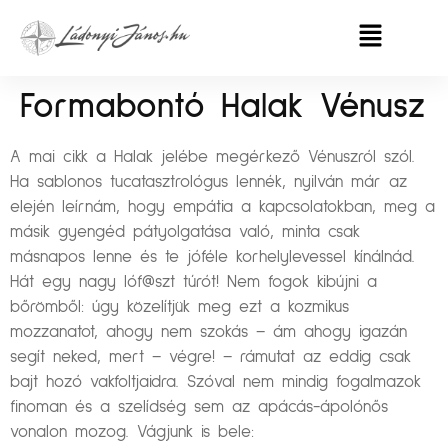
Formabontó Halak Vénusz
A mai cikk a Halak jelébe megérkező Vénuszról szól.
Ha sablonos tucatasztrológus lennék, nyilván már az
elején leírnám, hogy empátia a kapcsolatokban, meg a
másik gyengéd pátyolgatása való, minta csak
másnapos lenne és te jóféle korhelylevessel kínálnád.
Hát egy nagy lóf@szt túrót! Nem fogok kibújni a
bőrömből: úgy közelítjük meg ezt a kozmikus
mozzanatot, ahogy nem szokás – ám ahogy igazán
segít neked, mert – végre! – rámutat az eddig csak
bajt hozó vakfoltjaidra. Szóval nem mindig fogalmazok
finoman és a szelídség sem az apácás-ápolónős
vonalon mozog. Vágjunk is bele: