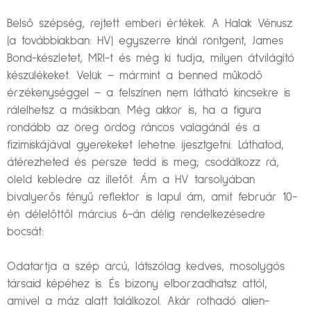
Belső szépség, rejtett emberi értékek. A Halak Vénusz
(a továbbiakban: HV) egyszerre kínál röntgent, James
Bond-készletet, MRI-t és még ki tudja, milyen átvilágító
készülékeket. Velük – mármint a benned működő
érzékenységgel – a felszínen nem látható kincsekre is
rálelhetsz a másikban. Még akkor is, ha a figura
rondább az öreg ördög ráncos valagánál és a
fizimiskájával gyerekeket lehetne ijesztgetni. Láthatod,
átérezheted és persze tedd is meg; csodálkozz rá,
öleld kebledre az illetőt. Ám a HV tarsolyában
bivalyerős fényű reflektor is lapul ám, amit február 10-
én délelőttől március 6-án délig rendelkezésedre
bocsát:
Odatartja a szép arcú, látszólag kedves, mosolygós
társaid képéhez is. És bizony elborzadhatsz attól,
amivel a máz alatt találkozol. Akár rothadó alien-