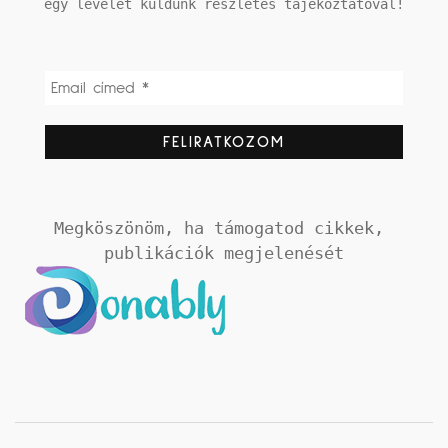
egy levelet küldünk részletes tájékoztatóval!
Megköszönöm, ha támogatod cikkek, 
publikációk megjelenését