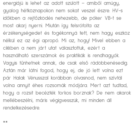
energiájú is lehet az adott szülött – amiből amúgy,
gyalog hétköznapokon nem sokat veszel észre. HV-s
időkben a rejtőzködés nehezebb, de póker VB-t se
most akarj nyerni. Miután így felsrófolta az
érzékenységedet és fogékonnyá tett, nem hagy eszköz
nélkül ez az égi apropó. Mi az, hogy! Mivel ebben a
cikkben a nem járt utat választottuk, ezért a
használható szerszámok és praktikák is rendhagyók.
Vagyis tűnhetnek annak, de csak első rádöbbenésedig.
Aztán már látni fogod, hogy ej, de jó lett volna ezt
pár Halak Vénusszal korábban olvasnod, nem szívtál
volna annyit éhes rozsomák módjára. Mert azt tudtad,
hogy a rozsit becézték torkos borznak? De nem akarok
mellébeszélni, máris végigvesszük, mi minden áll
rendelkezésedre.
**