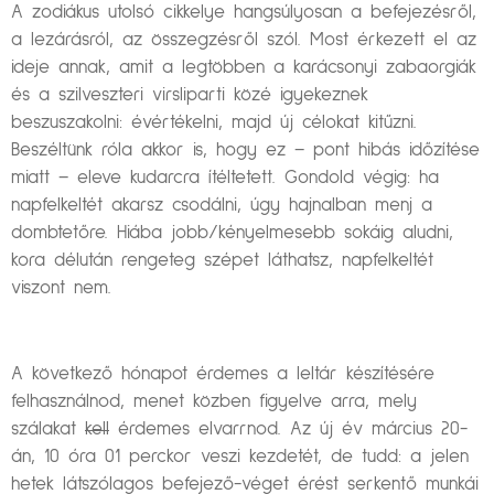
A zodiákus utolsó cikkelye hangsúlyosan a befejezésről,
a lezárásról, az összegzésről szól. Most érkezett el az
ideje annak, amit a legtöbben a karácsonyi zabaorgiák
és a szilveszteri virsliparti közé igyekeznek
beszuszakolni: évértékelni, majd új célokat kitűzni.
Beszéltünk róla akkor is, hogy ez – pont hibás időzítése
miatt – eleve kudarcra ítéltetett. Gondold végig: ha
napfelkeltét akarsz csodálni, úgy hajnalban menj a
dombtetőre. Hiába jobb/kényelmesebb sokáig aludni,
kora délután rengeteg szépet láthatsz, napfelkeltét
viszont nem.
A következő hónapot érdemes a leltár készítésére
felhasználnod, menet közben figyelve arra, mely
szálakat
kell
érdemes elvarrnod. Az új év március 20-
án, 10 óra 01 perckor veszi kezdetét, de tudd: a jelen
hetek látszólagos befejező-véget érést serkentő munkái