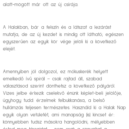
alatt-mögött már ott az új csírája.
A Halakban, bár a felszín és a látszat a lezárást
mutatja, de az új kezdet is mindig ott látható; egészen
egyszerűen az egyik kör vége jelöli ki a következő
elejét.
Amennyiben jól dolgozol, ez mókuskerék helyett
emelkedő ívű spirál – csak rajtad áll, szabad
választásod szerint dönthetsz a következő pályáról.
Vizes jelbe érkezik cselekvő énünk képlet-beli jelölője,
úgyhogy tudd: érzelmek felbukkanása, a belső
hullámzás teljesen természetes. Használd ki a Halak Nap
egyik olyan vetületét, ami manapság (is) kincset ér:
könnyebben tudsz másokra hangolódni, mélyebben