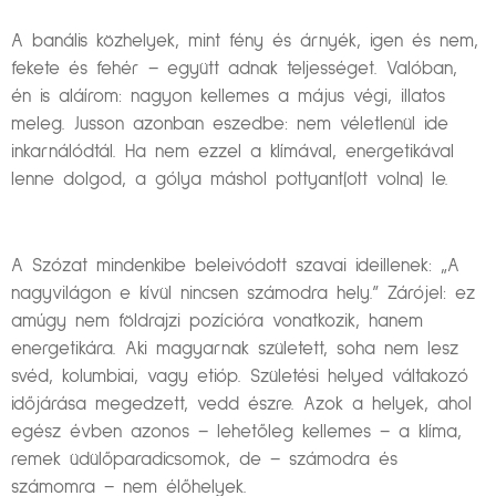
A banális közhelyek, mint fény és árnyék, igen és nem,
fekete és fehér – együtt adnak teljességet. Valóban,
én is aláírom: nagyon kellemes a május végi, illatos
meleg. Jusson azonban eszedbe: nem véletlenül ide
inkarnálódtál. Ha nem ezzel a klímával, energetikával
lenne dolgod, a gólya máshol pottyant(ott volna) le.
A Szózat mindenkibe beleivódott szavai ideillenek: „A
nagyvilágon e kívül nincsen számodra hely.” Zárójel: ez
amúgy nem földrajzi pozícióra vonatkozik, hanem
energetikára. Aki magyarnak született, soha nem lesz
svéd, kolumbiai, vagy etióp. Születési helyed váltakozó
időjárása megedzett, vedd észre. Azok a helyek, ahol
egész évben azonos – lehetőleg kellemes – a klíma,
remek üdülőparadicsomok, de – számodra és
számomra – nem élőhelyek.