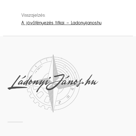
Visszajelzés:
A jövőfényezés titkai – Ladonyijanos.hu