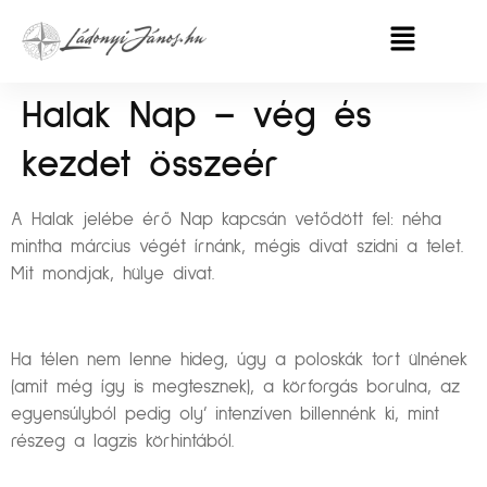
Halak Nap – vég és
kezdet összeér
A Halak jelébe érő Nap kapcsán vetődött fel: néha
mintha március végét írnánk, mégis divat szidni a telet.
Mit mondjak, hülye divat.
Ha télen nem lenne hideg, úgy a poloskák tort ülnének
(amit még így is megtesznek), a körforgás borulna, az
egyensúlyból pedig oly’ intenzíven billennénk ki, mint
részeg a lagzis körhintából.