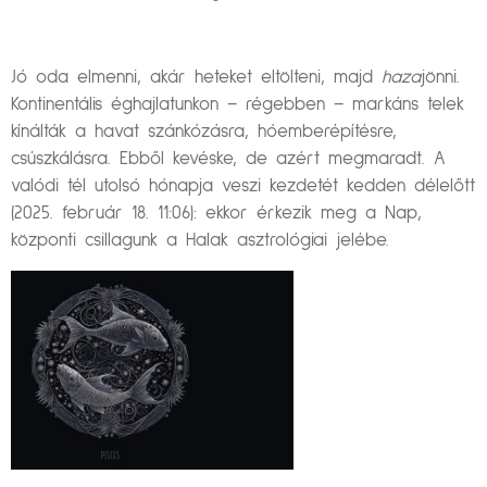
Jó oda elmenni, akár heteket eltölteni, majd
haza
jönni.
Kontinentális éghajlatunkon – régebben – markáns telek
kínálták a havat szánkózásra, hóemberépítésre,
csúszkálásra. Ebből kevéske, de azért megmaradt. A
valódi tél utolsó hónapja veszi kezdetét kedden délelőtt
(2025. február 18. 11:06): ekkor érkezik meg a Nap,
központi csillagunk a Halak asztrológiai jelébe.