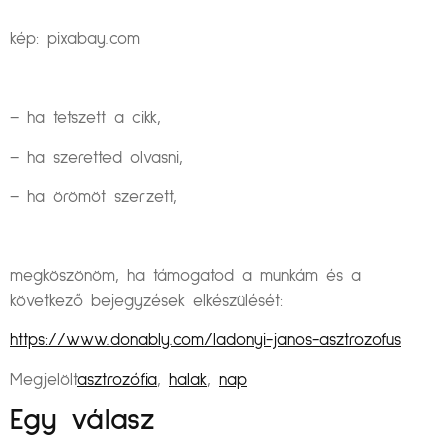
kép: pixabay.com
– ha tetszett a cikk,
– ha szeretted olvasni,
– ha örömöt szerzett,
megköszönöm, ha támogatod a munkám és a
következő bejegyzések elkészülését:
https://www.donably.com/ladonyi-janos-asztrozofus
Megjelölt
asztrozófia
,
halak
,
nap
Egy válasz