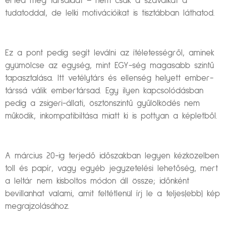
érted meg társaidat – nem csak a szavaikat a
tudatoddal, de lelki motivációikat is tisztábban láthatod.
Ez a pont pedig segít leválni az ítéletességről, aminek
gyümölcse az egység, mint EGY-ség magasabb szintű
tapasztalása. Itt vetélytárs és ellenség helyett ember-
társsá válik embertársad. Egy ilyen kapcsolódásban
pedig a zsigeri-állati, ösztönszintű gyűlölködés nem
működik, inkompatibiltása miatt ki is pottyan a képletből.
A március 20-ig terjedő időszakban legyen kézközelben
toll és papír, vagy egyéb jegyzetelési lehetőség, mert
a leltár nem kisboltos módon áll össze; időnként
bevillanhat valami, amit feltétlenül írj le a teljes(ebb) kép
megrajzolásához.