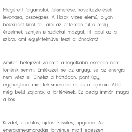
Megérett folyamatok felismerése, következtetések
levonása, összegzés. A Halak vizes elemű; olyan
bölcsülést kínál fel, ami az értelmen túl a mély
érzelmek szintjén is szálakat mozgat. Itt lapul az a
szikra, ami egyértelművé teszi a láncolatot:
Amikor befejezel valamit, a legritkább esetben nem
történik semmi. Emlékszel: se az anyag, se az energia
nem vész el. Ülhetsz a hátsódon, pont úgy,
egyhelyben, mint lelkiismeretes kotlós a tojásain. Attól
még belül zajlanak a történések. Ez pedig immár maga
a Kos:
Kezdet, elindulás, újulás. Frissítés, upgrade. Az
energiamegmaradás törvénye miatt egészen