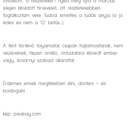
Javaslom, a részletekért nyisd meg újra a március
elején kiküldött hírlevelet, ott részletesebben
foglalkoztam vele. Tudod: ismétlés a tudás anyja (a jó
édes és nem a ’Q’ betűs…).
A fent történő folyamatok csupán hajlamosítanak, nem
vezérelnek, hiszen önálló, öntudatára ébredt ember
vagy, kosárnyi szabad akarattal.
Érdemes ennek megfelelően élni, dönteni – és
boldogulni.
kép: pixabay.com