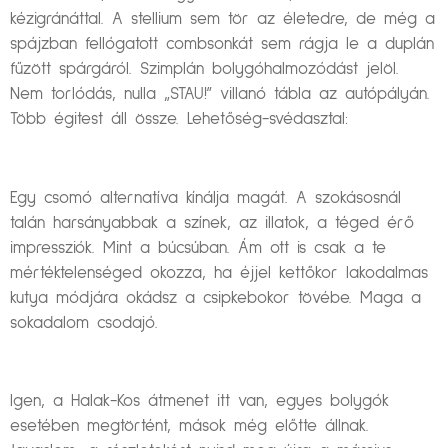
kézigránáttal. A stellium sem tör az életedre, de még a
spájzban fellógatott combsonkát sem rágja le a duplán
fűzött spárgáról. Szimplán bolygóhalmozódást jelöl.
Nem torlódás, nulla „STAU!” villanó tábla az autópályán.
Több égitest áll össze. Lehetőség-svédasztal:
Egy csomó alternatíva kínálja magát. A szokásosnál
talán harsányabbak a színek, az illatok, a téged érő
impressziók. Mint a búcsúban. Ám ott is csak a te
mértéktelenséged okozza, ha éjjel kettőkor lakodalmas
kutya módjára okádsz a csipkebokor tövébe. Maga a
sokadalom csodajó.
Igen, a Halak-Kos átmenet itt van, egyes bolygók
esetében megtörtént, mások még előtte állnak.