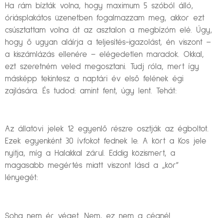
Ha rám bízták volna, hogy maximum 5 szóból álló,
óriásplakátos üzenetben fogalmazzam meg, akkor ezt
csúsztattam volna át az asztalon a megbízóm elé. Úgy,
hogy ő ugyan aláírja a teljesítés-igazolást, én viszont –
a kiszámlázás ellenére – elégedetlen maradok. Okkal,
ezt szeretném veled megosztani. Tudj róla, mert így
másképp tekintesz a naptári év első felének égi
zajlására. És tudod: amint fent, úgy lent. Tehát:
Az állatövi jelek 12 egyenlő részre osztják az égboltot.
Ezek egyenként 30 ívfokot fednek le. A kört a Kos jele
nyitja, míg a Halakkal zárul. Eddig közismert, a
magasabb megértés miatt viszont lásd a „kör”
lényegét:
Soha nem ér véget. Nem, ez nem a cégnél