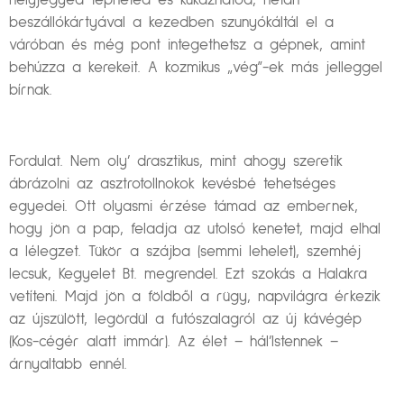
helyjegyed tépheted és kukázhatod, netán
beszállókártyával a kezedben szunyókáltál el a
váróban és még pont integethetsz a gépnek, amint
behúzza a kerekeit. A kozmikus „vég”-ek más jelleggel
bírnak.
Fordulat. Nem oly’ drasztikus, mint ahogy szeretik
ábrázolni az asztrotollnokok kevésbé tehetséges
egyedei. Ott olyasmi érzése támad az embernek,
hogy jön a pap, feladja az utolsó kenetet, majd elhal
a lélegzet. Tükör a szájba (semmi lehelet), szemhéj
lecsuk, Kegyelet Bt. megrendel. Ezt szokás a Halakra
vetíteni. Majd jön a földből a rügy, napvilágra érkezik
az újszülött, legördül a futószalagról az új kávégép
(Kos-cégér alatt immár). Az élet – hál’Istennek –
árnyaltabb ennél.