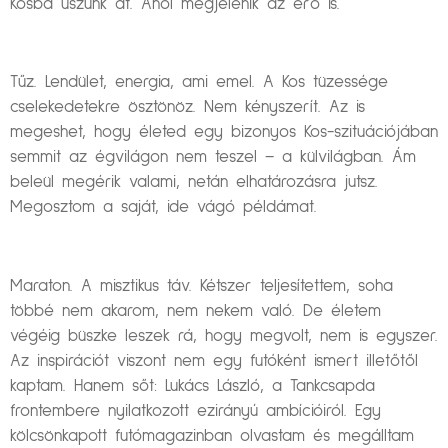
Kosba úszunk át. Ahol megjelenik az erő is.
Tűz. Lendület, energia, ami emel. A Kos tüzessége
cselekedetekre ösztönöz. Nem kényszerít. Az is
megeshet, hogy életed egy bizonyos Kos-szituációjában
semmit az égvilágon nem teszel – a külvilágban. Ám
beleül megérik valami, netán elhatározásra jutsz.
Megosztom a saját, ide vágó példámat.
Maraton. A misztikus táv. Kétszer teljesítettem, soha
többé nem akarom, nem nekem való. De életem
végéig büszke leszek rá, hogy megvolt, nem is egyszer.
Az inspirációt viszont nem egy futóként ismert illetőtől
kaptam. Hanem sőt: Lukács László, a Tankcsapda
frontembere nyilatkozott ezirányú ambícióiról. Egy
kölcsönkapott futómagazinban olvastam és megálltam