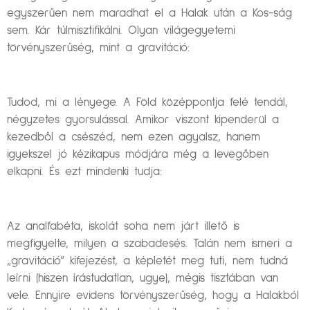
egyszerűen nem maradhat el a Halak után a Kos-ság
sem. Kár túlmisztifikálni. Olyan világegyetemi
törvényszerűség, mint a gravitáció:
Tudod, mi a lényege. A Föld középpontja felé tendál,
négyzetes gyorsulással. Amikor viszont kipenderül a
kezedből a csészéd, nem ezen agyalsz, hanem
igyekszel jó kézikapus módjára még a levegőben
elkapni. És ezt mindenki tudja:
Az analfabéta, iskolát soha nem járt illető is
megfigyelte, milyen a szabadesés. Talán nem ismeri a
„gravitáció” kifejezést, a képletét meg tuti, nem tudná
leírni (hiszen írástudatlan, ugye), mégis tisztában van
vele. Ennyire evidens törvényszerűség, hogy a Halakból