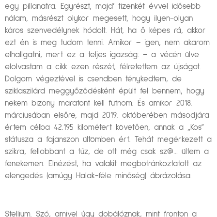
egy pillanatra. Egyrészt, majd’ tizenkét évvel idősebb
nálam, másrészt olykor megesett, hogy ilyen-olyan
káros szenvedélynek hódolt. Hát, ha ő képes rá, akkor
ezt én is meg tudom tenni. Amikor – igen, nem akarom
elhallgatni, mert ez a teljes igazság: – a vécén ülve
elolvastam a cikk ezen részét, félretettem az újságot.
Dolgom végeztével is csendben ténykedtem, de
sziklaszilárd meggyőződésként épült fel bennem, hogy
nekem bizony maratont kell futnom. És amikor 2018.
márciusában elsőre, majd 2019. októberében másodjára
értem célba 42.195 kilométert követően, annak a „Kos”
státusza a fajanszon ültömben ért. Tehát megérkezett a
szikra, fellobbant a tűz, de ott még csak sz@… ültem a
fenekemen. Elnézést, ha valakit megbotránkoztatott az
elengedés (amúgy Halak-féle minőség) ábrázolása.
Stellium. Szó, amivel úgy dobálóznak, mint fronton a