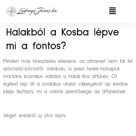
Halakból a Kosba lépve
mi a fontos?
Minden más híresztelés ellenére: az átmenet nem fal fel
szőröstől-bőröstől. Valóban, a jelen hetek-hónapok
markáns kozmikus váltása a Halak-Kos áttűnés. Öt
égitest lép át a zodiákus utolsó cikkelyéből az elsőbe.
Ideje tisztázni, mi a valódi jelentősége az áttűnésnek.
Véget érésből új útra lépni.