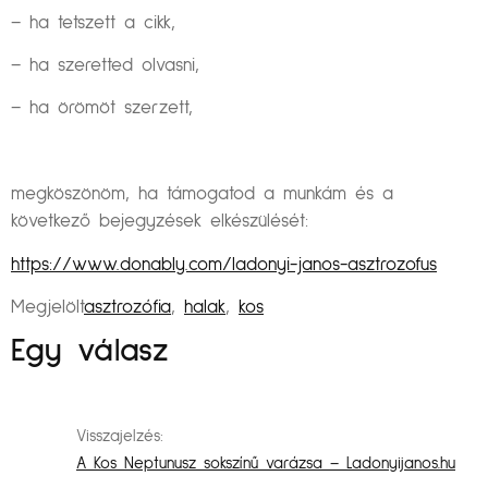
– ha tetszett a cikk,
– ha szeretted olvasni,
– ha örömöt szerzett,
megköszönöm, ha támogatod a munkám és a
következő bejegyzések elkészülését:
https://www.donably.com/ladonyi-janos-asztrozofus
Megjelölt
asztrozófia
,
halak
,
kos
Egy válasz
Visszajelzés:
A Kos Neptunusz sokszínű varázsa – Ladonyijanos.hu