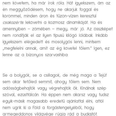
nem követem, ha már írok róla. Hát igyekszem, ám az
én meggyőződésem, hogy ne akarjuk foggal és
körömmel, minden áron és tűzön-vízen keresztül
csakazértis
lekövetni a kozmosz dinamikáját. Ha és
amennyiben – zömében – megy, már jó. Az összképet
nem rondítják el az ilyen típusú kilógó lólábak. Inkább
igyekszem elégedett és mosolygós lenni, mintsem
„megfelelni annak, amit az ég követel tőlem.” Igen, ez
lenne az a bizonyos szarvashiba:
Se a bolygók, se a csillagok, de még maga a Tejút
sem akar tetőled semmit, ahogy tőlem sem. Nem
adósságbehajtók vagy végrehajtók ők. Kínálnak szép
szóval, ezüsttálcán. Ha éppen nem akarsz vagy tudsz
egyik-másik magasabb eredetű ajánlattal élni, attól
nem ugrik ki a Föld a forgástengelyéből, hogy
armegeddonos világvége rúgja rád a budiajtót.