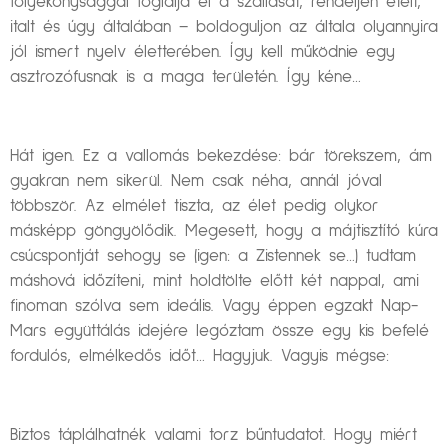
folyékonysággal foglalja el a szállását, rendeljen ételt,
italt és úgy általában – boldoguljon az általa olyannyira
jól ismert nyelv életterében. Így kell működnie egy
asztrozófusnak is a maga területén. Így kéne…
Hát igen. Ez a vallomás bekezdése: bár törekszem, ám
gyakran nem sikerül. Nem csak néha, annál jóval
többször. Az elmélet tiszta, az élet pedig olykor
másképp göngyölődik. Megesett, hogy a májtisztító kúra
csúcspontját sehogy se (igen: a Zistennek se…) tudtam
máshová időzíteni, mint holdtölte előtt két nappal, ami
finoman szólva sem ideális. Vagy éppen egzakt Nap-
Mars együttálás idejére legóztam össze egy kis befelé
fordulós, elmélkedős időt… Hagyjuk. Vagyis mégse:
Biztos táplálhatnék valami torz bűntudatot. Hogy miért