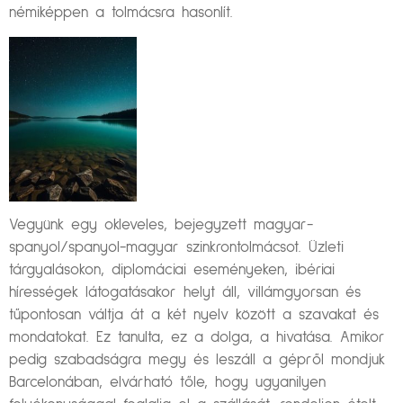
némiképpen a tolmácsra hasonlít.
Vegyünk egy okleveles, bejegyzett magyar-
spanyol/spanyol-magyar szinkrontolmácsot. Üzleti
tárgyalásokon, diplomáciai eseményeken, ibériai
hírességek látogatásakor helyt áll, villámgyorsan és
tűpontosan váltja át a két nyelv között a szavakat és
mondatokat. Ez tanulta, ez a dolga, a hivatása. Amikor
pedig szabadságra megy és leszáll a gépről mondjuk
Barcelonában, elvárható tőle, hogy ugyanilyen