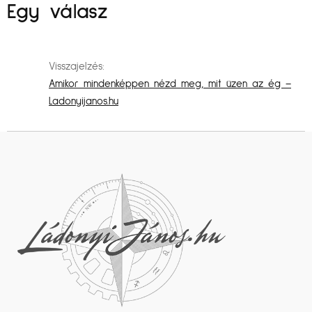
Egy válasz
Visszajelzés:
Amikor mindenképpen nézd meg, mit üzen az ég –
Ladonyijanos.hu