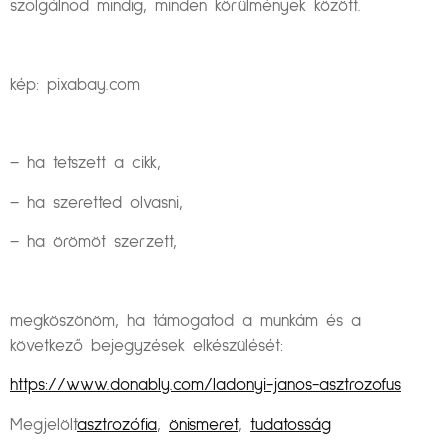
szolgálnod mindig, minden körülmények között.
kép: pixabay.com
– ha tetszett a cikk,
– ha szeretted olvasni,
– ha örömöt szerzett,
megköszönöm, ha támogatod a munkám és a
következő bejegyzések elkészülését:
https://www.donably.com/ladonyi-janos-asztrozofus
Megjelölt
asztrozófia
,
önismeret
,
tudatosság