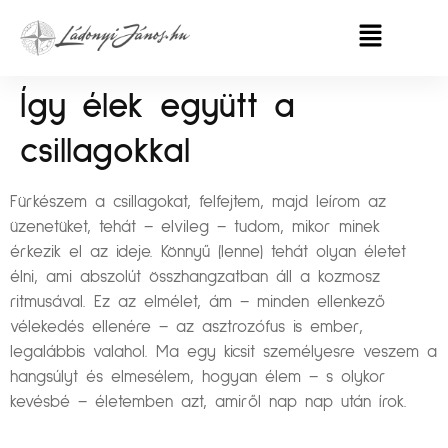
Így élek együtt a
csillagokkal
Fürkészem a csillagokat, felfejtem, majd leírom az
üzenetüket, tehát – elvileg – tudom, mikor minek
érkezik el az ideje. Könnyű (lenne) tehát olyan életet
élni, ami abszolút összhangzatban áll a kozmosz
ritmusával. Ez az elmélet, ám – minden ellenkező
vélekedés ellenére – az asztrozófus is ember,
legalábbis valahol. Ma egy kicsit személyesre veszem a
hangsúlyt és elmesélem, hogyan élem – s olykor
kevésbé – életemben azt, amiről nap nap után írok.