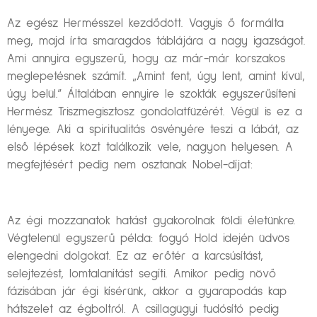
Az egész Hermésszel kezdődött. Vagyis ő formálta
meg, majd írta smaragdos táblájára a nagy igazságot.
Ami annyira egyszerű, hogy az már-már korszakos
meglepetésnek számít. „Amint fent, úgy lent, amint kívül,
úgy belül.” Általában ennyire le szokták egyszerűsíteni
Hermész Triszmegisztosz gondolatfüzérét. Végül is ez a
lényege. Aki a spiritualitás ösvényére teszi a lábát, az
első lépések közt találkozik vele, nagyon helyesen. A
megfejtésért pedig nem osztanak Nobel-díjat:
Az égi mozzanatok hatást gyakorolnak földi életünkre.
Végtelenül egyszerű példa: fogyó Hold idején üdvös
elengedni dolgokat. Ez az erőtér a karcsúsítást,
selejtezést, lomtalanítást segíti. Amikor pedig növő
fázisában jár égi kísérünk, akkor a gyarapodás kap
hátszelet az égboltról. A csillagügyi tudósító pedig