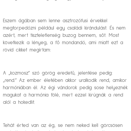
Eszem ágában sem lenne asztrozófusi érvekkel
megtorpedózni például egy családi kirándulást. És nem
azért, mert tiszteletlenség buzog bennem, sőt. Most
következik a lényeg, a fő mondandó, ami miatt ezt a
rövid cikket megírtam:
A „kozmosz” szó görög eredetű, jelentése pedig:
„rend.” Az ember életében akkor uralkodik rend, amikor
harmóniában él. Az égi vándorok pedig sose helyeznék
magukat a harmónia fölé, mert ezzel kirúgnák a rend
alól a hokedlit.
Tehát érted van az ég, se nem neked kell görcsösen