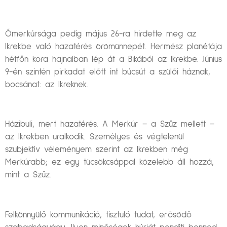
Őmerkúrsága pedig május 26-ra hirdette meg az
Ikrekbe való hazatérés örömünnepét. Hermész planétája
hétfőn kora hajnalban lép át a Bikából az Ikrekbe. Június
9-én szintén pirkadat előtt int búcsút a szülői háznak,
bocsánat: az Ikreknek.
Házibuli, mert hazatérés. A Merkúr – a Szűz mellett –
az Ikrekben uralkodik. Személyes és végtelenül
szubjektív véleményem szerint az Ikrekben még
Merkúrabb; ez egy tücsökcsáppal közelebb áll hozzá,
mint a Szűz.
Felkönnyülő kommunikáció, tisztuló tudat, erősödő