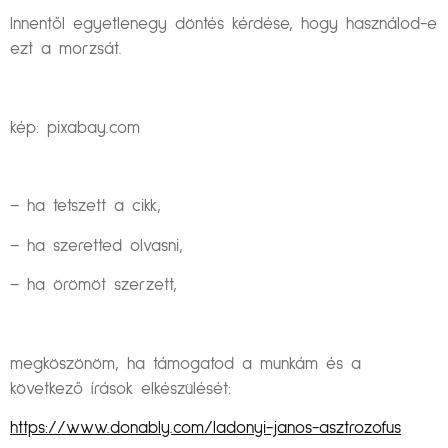
Innentől egyetlenegy döntés kérdése, hogy használod-e
ezt a morzsát.
kép: pixabay.com
– ha tetszett a cikk,
– ha szeretted olvasni,
– ha örömöt szerzett,
megköszönöm, ha támogatod a munkám és a
következő írások elkészülését:
https://www.donably.com/ladonyi-janos-asztrozofus