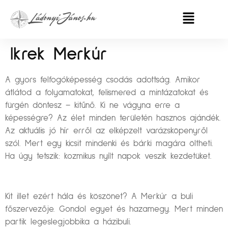
Ikrek Merkúr
A gyors felfogóképesség csodás adottság. Amikor
átlátod a folyamatokat, felismered a mintázatokat és
fürgén döntesz – kitűnő. Ki ne vágyna erre a
képességre? Az élet minden területén hasznos ajándék.
Az aktuális jó hír erről az elképzelt varázsköpenyről
szól. Mert egy kicsit mindenki és bárki magára öltheti.
Ha úgy tetszik: kozmikus nyílt napok veszik kezdetüket.
Kit illet ezért hála és köszönet? A Merkúr a buli
főszervezője. Gondol egyet és hazamegy. Mert minden
partik legeslegjobbika a házibuli.