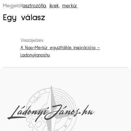
Megjelölt
asztrozófia
,
ikrek
,
merkúr
Egy válasz
Visszajelzés:
A Nap-Merkúr együttállás inspirációja –
Ladonyijanos.hu