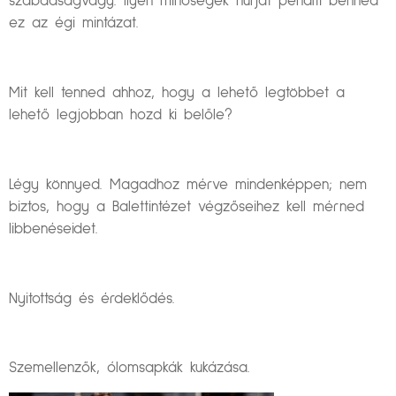
szabadságvágy. Ilyen minőségek húrját pendíti benned
ez az égi mintázat.
Mit kell tenned ahhoz, hogy a lehető legtöbbet a
lehető legjobban hozd ki belőle?
Légy könnyed. Magadhoz mérve mindenképpen; nem
biztos, hogy a Balettintézet végzőseihez kell mérned
libbenéseidet.
Nyitottság és érdeklődés.
Szemellenzők, ólomsapkák kukázása.