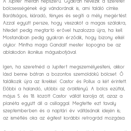
A Jupiter méltán népszerű. Gyakran nevezik a szeretet
bölcsességének égi vándorának is, ami találó címke.
Barátságos, kiáradó, fényes és segíti a mély megértést.
Azzal együtt persze, hogy visszaköt a magas szálakra,
hitedet pedig megtartó erővel huzalozza újra, ha kell.
Mostanában pedig gyakran érződik, hogy bizony elkél
olykor. Mintha maga Gandalf mester kopogna be az
ablakodon ikonikus mágusbotjával.
Igen, ha szeretnéd a Jupitert megszemélyesíteni, akkor
lásd benne bátran a bozontos szemöldökű bölcset. Ő
találkozik újra az Ikrekkel. Castor és Pollux a két érintett.
Előbbi a halandó, utóbbi az örökfényű. A bölcs ezúttal,
május 5. és 18. között Castor vállát karolja át, azaz a
planéta együtt áll a csillaggal. Megtette ezt tavaly
szeptemberben és a naptári év váltásának idején is;
az ismétlés oka az égitest korábbi retrográd mozgása.