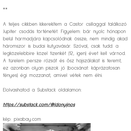
**
A teljes cikkben kikerekítem a Castor csillaggal találkozó
Jupiter csodás történetét. Figyelem: bár nyolc hónapon
belül harmadjára kapcsolódnak össze, nem mindig akad
háromszor is budai kutyavásár. Szóval, csak tudd: a
legközelebbire közel tizenkét (12, igen) évet kell várnod.
A türelem persze rózsát és ősz hajszálakat is teremt,
ez azonban olyan piszok jó (bocsánat: káprázatosan
fényes) égi mozzanat, amivel vétek nem élni.
Elolvashatod a Substack oldalamon:
https://substack.com/@ldonyijnos
kép: pixabay.com