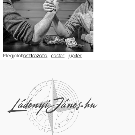
Megjelölt
asztrozófia
,
castor
,
jupiter