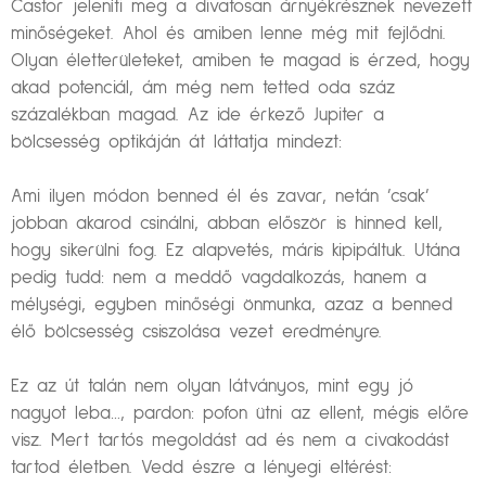
Castor jeleníti meg a divatosan árnyékrésznek nevezett
minőségeket. Ahol és amiben lenne még mit fejlődni.
Olyan életterületeket, amiben te magad is érzed, hogy
akad potenciál, ám még nem tetted oda száz
százalékban magad. Az ide érkező Jupiter a
bölcsesség optikáján át láttatja mindezt:
Ami ilyen módon benned él és zavar, netán ’csak’
jobban akarod csinálni, abban először is hinned kell,
hogy sikerülni fog. Ez alapvetés, máris kipipáltuk. Utána
pedig tudd: nem a meddő vagdalkozás, hanem a
mélységi, egyben minőségi önmunka, azaz a benned
élő bölcsesség csiszolása vezet eredményre.
Ez az út talán nem olyan látványos, mint egy jó
nagyot leba…, pardon: pofon ütni az ellent, mégis előre
visz. Mert tartós megoldást ad és nem a civakodást
tartod életben. Vedd észre a lényegi eltérést: