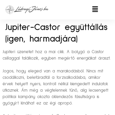
Jupiter-Castor együttállás
(igen, harmadjára)
Jupiteri üzenetet hoz a mai cikk. A bolygó a Castor
csillaggal találkozik, egyben megértő energiákat áraszt.
Jogos, hogy eleged van a marakodásból. Nincs mit
csodálkozni, belefáradtál a torzsalkodásba, amikor
érvek helyett nyers, kontroll nélkül kiengedett indulatok
ütköznek. Ám még a végtelennek tűnő, alig lecsengett
politikai kampány okozta öklendezős fásultságra is
gyógyírt kínálhat ez az égi apropó.