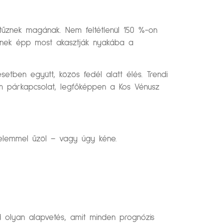
tűznek magának. Nem feltétlenül 150 %-on
kinek épp most akasztják nyakába a
etben együtt, közös fedél alatt élés. Trendi
em párkapcsolat, legfőképpen a Kos Vénusz
erelemmel űzöl – vagy úgy kéne.
d olyan alapvetés, amit minden prognózis