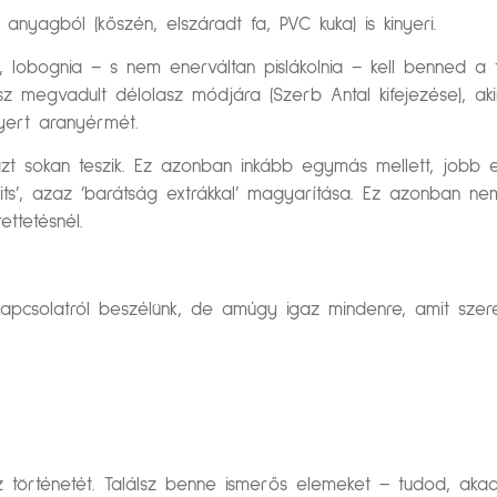
anyagból (kőszén, elszáradt fa, PVC kuka) is kinyeri.
obognia – s nem enerváltan pislákolnia – kell benned a 
sz megvadult délolasz módjára (Szerb Antal kifejezése), a
yert aranyérmét.
azt sokan teszik. Ez azonban inkább egymás mellett, jobb es
its’, azaz ’barátság extrákkal’ magyarítása. Ez azonban n
ttetésnél.
ú kapcsolatról beszélünk, de amúgy igaz mindenre, amit sz
z történetét. Találsz benne ismerős elemeket – tudod, aka