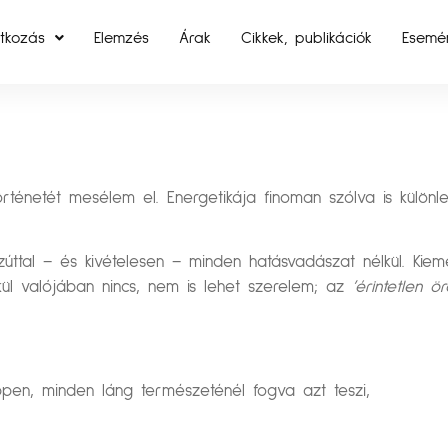
tkozás
Elemzés
Árak
Cikkek, publikációk
Esemé
rténetét mesélem el. Energetikája finoman szólva is külö
ttal – és kivételesen – minden hatásvadászat nélkül. Kiem
ül valójában nincs, nem is lehet szerelem; az
’érintetlen ö
en, minden láng természeténél fogva azt teszi,