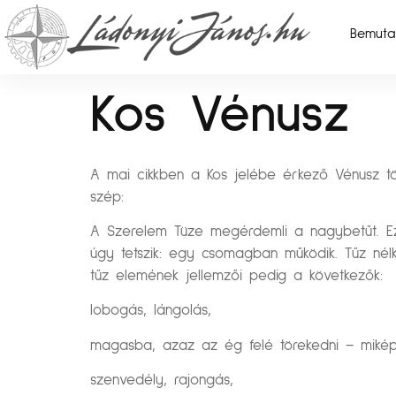
Bemuta
Kos Vénusz
A mai cikkben a Kos jelébe érkező Vénusz tö
szép:
A Szerelem Tüze megérdemli a nagybetűt. Ezú
úgy tetszik: egy csomagban működik. Tűz nélk
tűz elemének jellemzői pedig a következők:
lobogás, lángolás,
magasba, azaz az ég felé törekedni – miképp
szenvedély, rajongás,