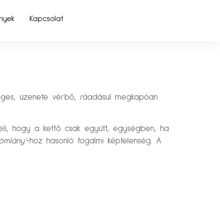
nyek
Kapcsolat
nleges, üzenete vérbő, ráadásul megkapóan
eli, hogy a kettő csak együtt, egységben, ha
römlány’
-hoz hasonló fogalmi képtelenség. A