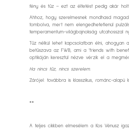
fény és tűz – ezt az éltetést pedig akár holt 
Ahhoz, hogy szerelmesnek mondhasd magad, l
tombolva, mert nem elengedhetetlenül pulzál
temperamentum-világbajnokság utcahosszal n
Tűz nélkül lehet kapcsolatban élni, ahogyan 
betűszava az FWB, ami a ’friends with benef
optikáján keresztül nézve vérzik el a megmére
Ha nincs tűz, nincs szerelem.
Zárójel: továbbra is klasszikus, románc-alap
**
A teljes cikkben elmesélem a Kos Vénusz iga