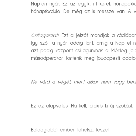
Naptári nyár. Ez az egyik, itt kerek hónapo
hónapforduló. De még az is messze van. A va
Csillagászati.
Ezt a jelzőt mondják a rádióban,
így szól: a nyár addig tart, amíg a Nap el ne
azt pedig központ csillagunknak a Mérleg j
másodperckor történik meg (budapesti adatok
Ne várd a végét, mert akkor nem vagy benne
Ez az alapvetés. Ha kell, alakíts ki új szokás
Boldog(abb) ember lehetsz, leszel.