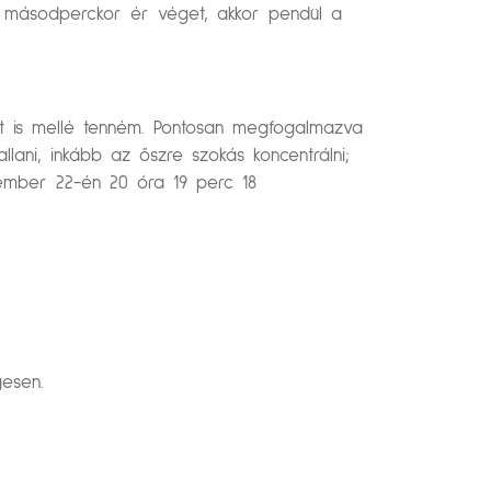
59 másodperckor ér véget, akkor pendül a
ést is mellé tenném. Pontosan megfogalmazva
lani, inkább az őszre szokás koncentrálni;
ember 22-én 20 óra 19 perc 18
gesen.