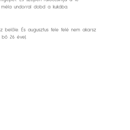
 méla undorral dobd a kukába.
sz belőle. És augusztus fele felé nem akarsz
 bő 26 éve).