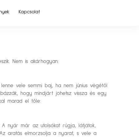
nyek
Kapcsolat
eszik. Nem is akárhogyan:
is lenne vele semmi baj, ha nem június végétől
bázzák, hogy mindjárt jöhetsz vissza és egy
al marad el tőle:
A nyár már az utolsókat rúgja, látjátok,
Az aratás elmorzsolja a nyarat, s vele a