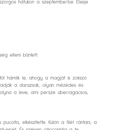
 szorgos hátukon a szeptemberbe. Elseje
ég elleni bűntett.
ától hámlik le, ahogy a magját is zokszó
imádják a darazsak, olyan mézédes és
g folyna a leve, ami persze überragacsos,
olta, elkészítette. Külön a filét rántani, a
ntyepét. És szépen ráloccsintja a te