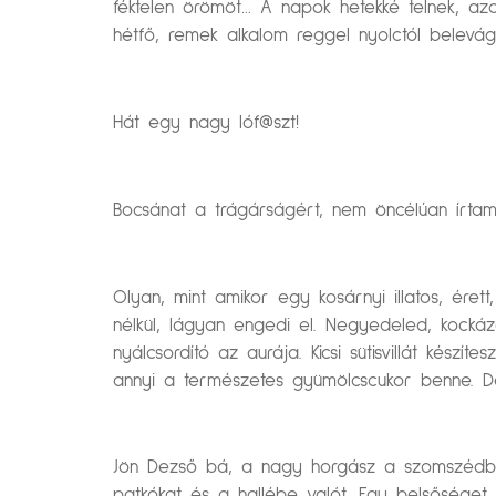
féktelen örömöt… A napok hetekké telnek, az
hétfő, remek alkalom reggel nyolctól belevágn
Hát egy nagy lóf@szt!
Bocsánat a trágárságért, nem öncélúan írtam 
Olyan, mint amikor egy kosárnyi illatos, éret
nélkül, lágyan engedi el. Negyedeled, kock
nyálcsordító az aurája. Kicsi sütisvillát kész
annyi a természetes gyümölcscukor benne. D
Jön Dezső bá, a nagy horgász a szomszédból. 
patkókat és a hallébe valót. Egy belsőséget 