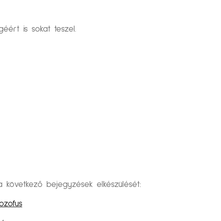
éért is sokat teszel.
övetkező bejegyzések elkészülését:
ozofus