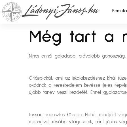
Bemuta
Még tart a n
Nincs annál galádabb, alávalóbb gonoszság, 
Óriásplakát, ami az iskolakezdéshez kínál füz
okádnák a kereskedelem kevéssé jeles képvis
újabb tanév veszi kezdetét. Ennél gyalázatos
Lassan augusztus közepe. Hohó, mindjárt vége
mennyivel később világosodik, mint június vé