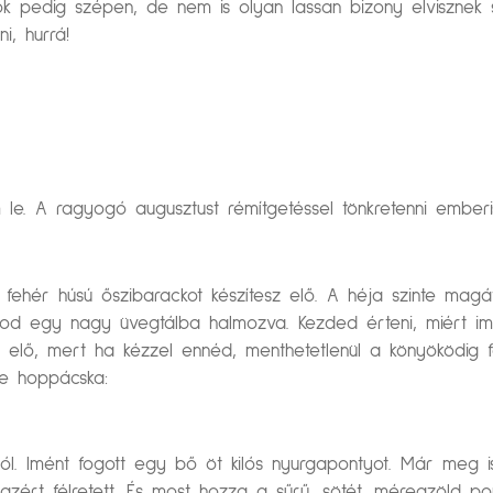
ok pedig szépen, de nem is olyan lassan bizony elvisznek
i, hurrá!
le. A ragyogó augusztust rémítgetéssel tönkretenni emberis
t, fehér húsú őszibarackot készítesz elő. A héja szinte mag
ázod egy nagy üvegtálba halmozva. Kezded érteni, miért 
ítesz elő, mert ha kézzel ennéd, menthetetlenül a könyöködi
e hoppácska:
Imént fogott egy bő öt kilós nyurgapontyot. Már meg is puc
azért félretett. És most hozza a sűrű, sötét, méregzöld po