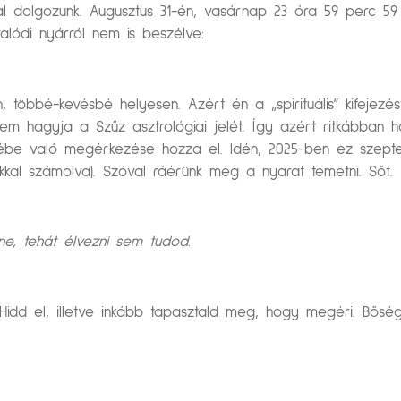
kkal dolgozunk. Augusztus 31-én, vasárnap 23 óra 59 perc 
lódi nyárról nem is beszélve:
 többé-kevésbé helyesen. Azért én a „spirituális” kifejez
m hagyja a Szűz asztrológiai jelét. Így azért ritkábban hal
elébe való megérkezése hozza el. Idén, 2025-ben ez szept
kal számolva). Szóval ráérünk még a nyarat temetni. Sőt.
, tehát élvezni sem tudod.
t. Hidd el, illetve inkább tapasztald meg, hogy megéri. Bősé