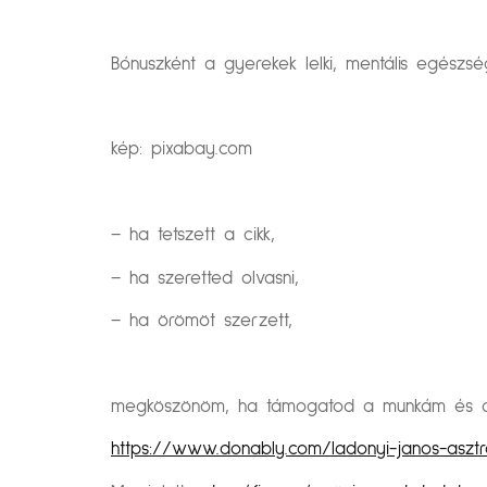
Bónuszként a gyerekek lelki, mentális egészség
kép: pixabay.com
– ha tetszett a cikk,
– ha szeretted olvasni,
– ha örömöt szerzett,
megköszönöm, ha támogatod a munkám és a k
https://www.donably.com/ladonyi-janos-asztr