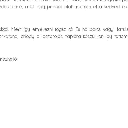
s lenne, attól egy pillanat alatt menjen el a kedved és
okkal. Mert így emlékezni fogsz rá. És ha bölcs vagy, tanul
sorkatona, ahogy a leszerelés napjára készül (én így tettem
mezhető.