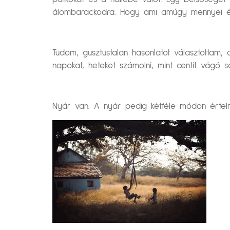
álombarackodra. Hogy ami amúgy mennyei éde
Tudom, gusztustalan hasonlatot választottam, 
napokat, heteket számolni, mint centit vágó 
Nyár van. A nyár pedig kétféle módon értel