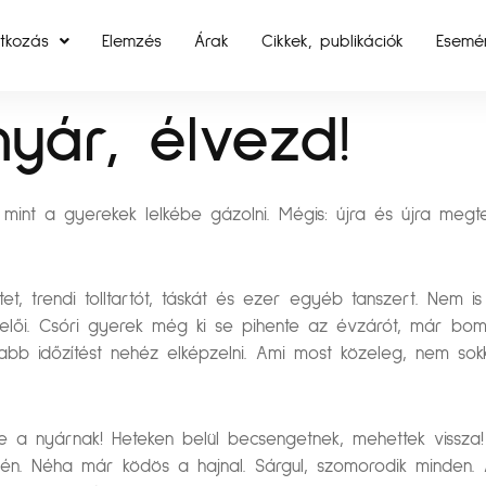
tkozás
Elemzés
Árak
Cikkek, publikációk
Esemé
yár, élvezd!
mint a gyerekek lelkébe gázolni. Mégis: újra és újra megt
etet, trendi tolltartót, táskát és ezer egyéb tanszert. Nem 
elői. Csóri gyerek még ki se pihente az évzárót, már bom
abb időzítést nehéz elképzelni. Ami most közeleg, nem sokk
 a nyárnak! Heteken belül becsengetnek, mehettek vissza! 
gén. Néha már ködös a hajnal. Sárgul, szomorodik minden. 