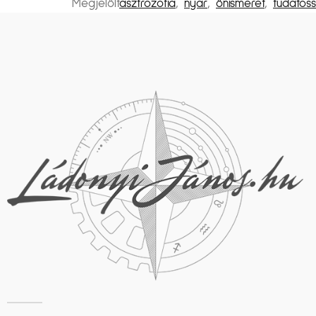
Megjelölt
asztrozófia
,
nyár
,
önismeret
,
tudatos