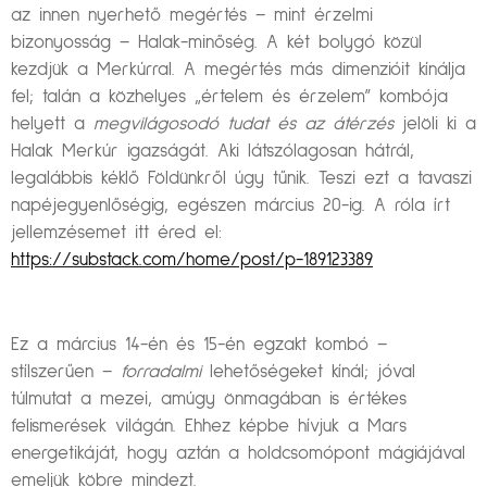
az innen nyerhető megértés – mint érzelmi
bizonyosság – Halak-minőség. A két bolygó közül
kezdjük a Merkúrral. A megértés más dimenzióit kínálja
fel; talán a közhelyes „értelem és érzelem” kombója
helyett a
megvilágosodó tudat és az átérzés
jelöli ki a
Halak Merkúr igazságát. Aki látszólagosan hátrál,
legalábbis kéklő Földünkről úgy tűnik. Teszi ezt a tavaszi
napéjegyenlőségig, egészen március 20-ig. A róla írt
jellemzésemet itt éred el:
https://substack.com/home/post/p-189123389
Ez a március 14-én és 15-én egzakt kombó –
stílszerűen –
forradalmi
lehetőségeket kínál; jóval
túlmutat a mezei, amúgy önmagában is értékes
felismerések világán. Ehhez képbe hívjuk a Mars
energetikáját, hogy aztán a holdcsomópont mágiájával
emeljük köbre mindezt.