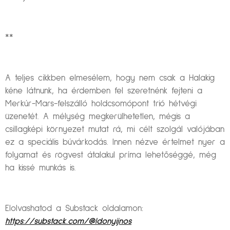
**
A teljes cikkben elmesélem, hogy nem csak a Halakig
kéne látnunk, ha érdemben fel szeretnénk fejteni a
Merkúr-Mars-felszálló holdcsomópont trió hétvégi
üzenetét. A mélység megkerülhetetlen, mégis a
csillagképi környezet mutat rá, mi célt szolgál valójában
ez a speciális búvárkodás. Innen nézve értelmet nyer a
folyamat és rögvest átalakul príma lehetőséggé, még
ha kissé munkás is.
Elolvashatod a Substack oldalamon:
https://substack.com/@ldonyijnos