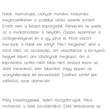
Halak. Asztrológiai, csúnyán mondva
földszintes
megközelítésben a zodiákus utolsó szelete érintett.
Emiatt nem a felszínt kapargatjuk. Félreértés ne essék,
az a munkamódszer is helytálló. Ősszel, kezemben a
lombgereblyével én is így járok el. Most viszont
merülünk; a Halak ide irányít. Mert megeshet, amit a
tóból látsz, az csodaszép, ám visszatükrözi a környező
hegyek képét, ami látványnak megkapó, ám a
káprázatos optika miatt talán nem veszed észre az
alant meredező, éles fakarókat. Vagy éppen az
aranytallérokkal teli kincsesládát. Ezekhez szintet kell
váltanod, azaz alámerülni.
Mély összefüggések, rejtett mozgatórugók, titkos
motivációk a lélek birodalmából. Ezek felfedezése és