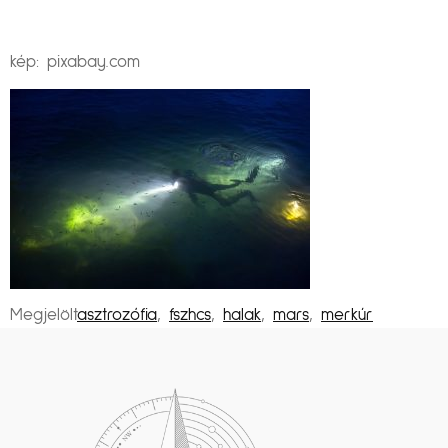
kép: pixabay.com
Megjelölt
asztrozófia
,
fszhcs
,
halak
,
mars
,
merkúr