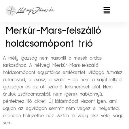
Merkúr-Mars-felszálló
holdcsomópont trió
A mély igazság nem hasonlít a mesék ordas
farkasához. A hétvégi Merkúr-Mars-felszálló
holdcsomópont együttállás emlékeztet: világgá futhatsz
a fenevad, a csősz, a szatír – de nem a saját lelked
igazságai és az ott születő felismerések elől. Nem
árulok zsákbamacskát, nem ígérek habkönnyű,
péntekhez illő cikket. Új látásmódot viszont igen, ami
ugyan az égvilágon semmit nem végez el helyetted,
ellenben helyzetbe hoz. Aztán te vagy élsz vele, vagy
sem.