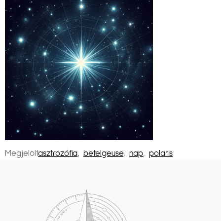
Megjelölt
asztrozófia
,
betelgeuse
,
nap
,
polaris