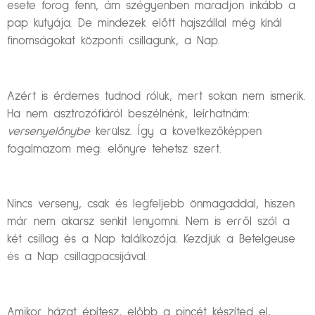
esete forog fenn, ám szégyenben maradjon inkább a
pap kutyája. De mindezek előtt hajszállal még kínál
finomságokat központi csillagunk, a Nap.
Azért is érdemes tudnod róluk, mert sokan nem ismerik.
Ha nem asztrozófiáról beszélnénk, leírhatnám:
versenyelőnybe
kerülsz. Így a következőképpen
fogalmazom meg: előnyre tehetsz szert.
Nincs verseny, csak és legfeljebb önmagaddal, hiszen
már nem akarsz senkit lenyomni. Nem is erről szól a
két csillag és a Nap találkozója. Kezdjük a Betelgeuse
és a Nap csillagpacsijával.
Amikor házat építesz, előbb a pincét készíted el,