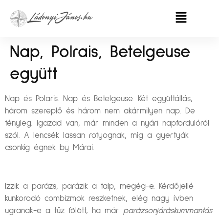
Nap, Polrais, Betelgeuse
együtt
Nap és Polaris. Nap és Betelgeuse. Két együttállás,
három szereplő és három nem akármilyen nap. De
tényleg. Igazad van, már minden a nyári napfordulóról
szól. A lencsék lassan rotyognak, míg a gyertyák
csonkig égnek by Márai.
Izzik a parázs, parázik a talp, megég-e. Kérdőjellé
kunkorodó combizmok reszketnek, elég nagy ívben
ugranak-e a tűz fölött, ha már
parázsonjáráskummantás