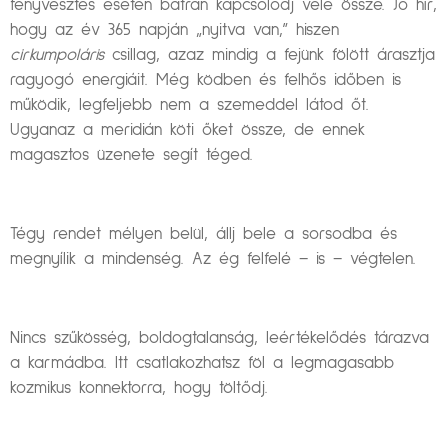
fényvesztés esetén bátran kapcsolódj vele össze. Jó hír,
hogy az év 365 napján „nyitva van,” hiszen
cirkumpoláris
csillag, azaz mindig a fejünk fölött árasztja
ragyogó energiáit. Még ködben és felhős időben is
működik, legfeljebb nem a szemeddel látod őt.
Ugyanaz a meridián köti őket össze, de ennek
magasztos üzenete segít téged.
Tégy rendet mélyen belül, állj bele a sorsodba és
megnyílik a mindenség. Az ég felfelé – is – végtelen.
Nincs szűkösség, boldogtalanság, leértékelődés tárazva
a karmádba. Itt csatlakozhatsz föl a legmagasabb
kozmikus konnektorra, hogy töltődj.