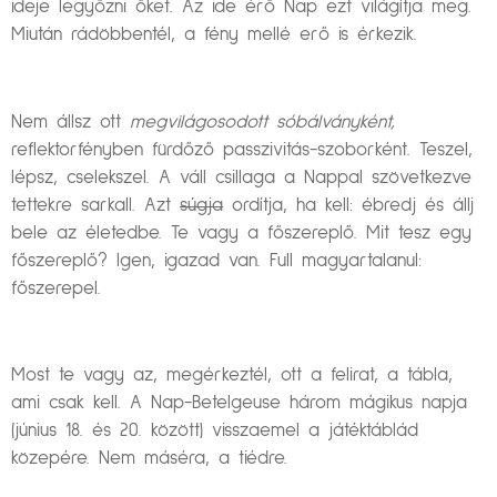
ideje legyőzni őket. Az ide érő Nap ezt világítja meg.
Miután rádöbbentél, a fény mellé erő is érkezik.
Nem állsz ott
megvilágosodott sóbálványként,
reflektorfényben fürdőző passzivitás-szoborként. Teszel,
lépsz, cselekszel. A váll csillaga a Nappal szövetkezve
tettekre sarkall. Azt
súgja
ordítja, ha kell: ébredj és állj
bele az életedbe. Te vagy a főszereplő. Mit tesz egy
főszereplő? Igen, igazad van. Full magyartalanul:
főszerepel.
Most te vagy az, megérkeztél, ott a felirat, a tábla,
ami csak kell. A Nap-Betelgeuse három mágikus napja
(június 18. és 20. között) visszaemel a játéktáblád
közepére. Nem máséra, a tiédre.