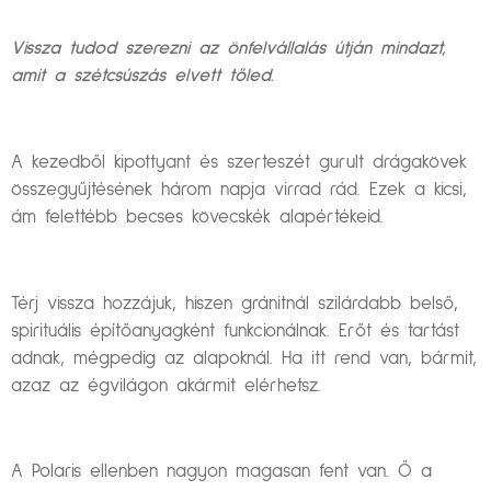
Vissza tudod szerezni az önfelvállalás útján mindazt,
amit a szétcsúszás elvett tőled.
A kezedből kipottyant és szerteszét gurult drágakövek
összegyűjtésének három napja virrad rád. Ezek a kicsi,
ám felettébb becses kövecskék alapértékeid.
Térj vissza hozzájuk, hiszen gránitnál szilárdabb belső,
spirituális építőanyagként funkcionálnak. Erőt és tartást
adnak, mégpedig az alapoknál. Ha itt rend van, bármit,
azaz az égvilágon akármit elérhetsz.
A Polaris ellenben nagyon magasan fent van. Ő a