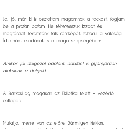
Jó, jó, már ki is osztottam magamnak a tockost, fogjam
be a profán pofám. He félretesszük izzadt és
megfáradt Teremtőnk fals rémképét, feltárul a valóság.
Írhatnám csodának is a maga szépségében:
Amikor jól dolgozol odalent, odafönt is gyönyörűen
alakulnak a dolgaid.
A Sarkcsillag magasan az Ekliptika felett – vezérlő
csillagod.
Mutatja, merre van az előre. Bármilyen kisiklás,