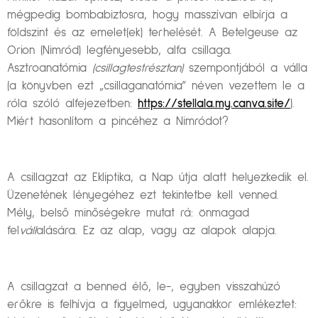
mégpedig bombabiztosra, hogy masszívan elbírja a
földszint és az emelet(ek) terhelését. A Betelgeuse az
Orion (Nimród) legfényesebb, alfa csillaga.
Asztroanatómia
(csillagtestrésztan)
szempontjából a válla
(a könyvben ezt „csillaganatómia” néven vezettem le a
róla szóló alfejezetben:
https://stellala.my.canva.site/
).
Miért hasonlítom a pincéhez a Nimródot?
A csillagzat az Ekliptika, a Nap útja alatt helyezkedik el.
Üzenetének lényegéhez ezt tekintetbe kell venned.
Mély, belső minőségekre mutat rá: önmagad
fel
váll
alására. Ez az alap, vagy az alapok alapja.
A csillagzat a benned élő, le-, egyben visszahúzó
erőkre is felhívja a figyelmed, ugyanakkor emlékeztet: