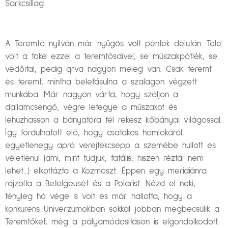
Sarkcsillag.
A Teremtő nyilván már nyűgös volt péntek délután. Tele
volt a töke ezzel a teremtősdivel, se műszakpótlék, se
védőital, pedig
qrva
nagyon meleg van. Csak teremt
és teremt, mintha belefásulna a szalagon végzett
munkába. Már nagyon várta, hogy szóljon a
dallamcsengő, végre letegye a műszakot és
lehúzhasson a bányatóra fél rekesz kőbányai világossal.
Így fordulhatott elő, hogy csatakos homlokáról
egyetlenegy apró verejtékcsepp a szemébe hullott és
véletlenül (ami, mint tudjuk, fatális, hiszen réztál nem
lehet…) elkottázta a Kozmoszt. Éppen egy meridiánra
rajzolta a Betelgeusét és a Polarist. Nézd el neki,
tényleg hó vége is volt és már hallotta, hogy a
konkurens Univerzumokban sokkal jobban megbecsülik a
Teremtőket, még a pályamódosításon is elgondolkodott.