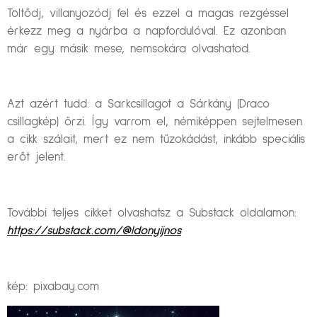
Töltődj, villanyozódj fel és ezzel a magas rezgéssel
érkezz meg a nyárba a napfordulóval. Ez azonban
már egy másik mese, nemsokára olvashatod.
Azt azért tudd: a Sarkcsillagot a Sárkány (Draco
csillagkép) őrzi. Így varrom el, némiképpen sejtelmesen
a cikk szálait, mert ez nem tűzokádást, inkább speciális
erőt jelent.
További teljes cikket olvashatsz a Substack oldalamon:
https://substack.com/@ldonyijnos
kép: pixabay.com