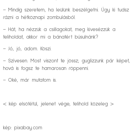
– Mindig szeretem, ha leülünk beszélgetni. Úgy ki tudsz
rázni a hétköznapi zombulásból.
– Hát, ha nézzük a csillagokat, meg kivesézzük a
teliholdat, akkor mi a bánatért búsulnánk?
– Jó, jó, adom. Köszi.
– Szívesen. Most viszont te jössz; guglizzunk pár képet,
hová is fogsz te hamarosan röppenni.
– Oké, már mutatom is.
< kép elsötétül, jelenet vége, telihold közeleg >
kép: pixabay.com