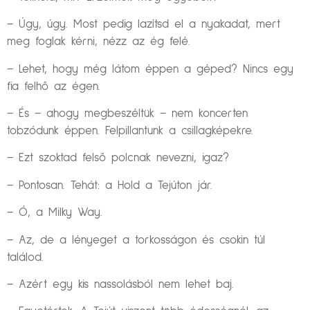
– Úgy, úgy. Most pedig lazítsd el a nyakadat, mert
meg foglak kérni, nézz az ég felé.
– Lehet, hogy még látom éppen a géped? Nincs egy
fia felhő az égen.
– És – ahogy megbeszéltük – nem koncerten
tobzódunk éppen. Felpillantunk a csillagképekre.
– Ezt szoktad felső polcnak nevezni, igaz?
– Pontosan. Tehát: a Hold a Tejúton jár.
– Ó, a Milky Way.
– Az, de a lényeget a torkosságon és csokin túl
találod.
– Azért egy kis nassolásból nem lehet baj.