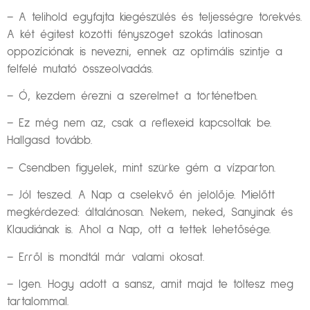
– A telihold egyfajta kiegészülés és teljességre törekvés.
A két égitest közötti fényszöget szokás latinosan
oppozíciónak is nevezni, ennek az optimális szintje a
felfelé mutató összeolvadás.
– Ó, kezdem érezni a szerelmet a történetben.
– Ez még nem az, csak a reflexeid kapcsoltak be.
Hallgasd tovább.
– Csendben figyelek, mint szürke gém a vízparton.
– Jól teszed. A Nap a cselekvő én jelölője. Mielőtt
megkérdezed: általánosan. Nekem, neked, Sanyinak és
Klaudiának is. Ahol a Nap, ott a tettek lehetősége.
– Erről is mondtál már valami okosat.
– Igen. Hogy adott a sansz, amit majd te töltesz meg
tartalommal.