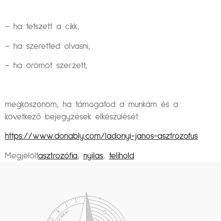
– ha tetszett a cikk,
– ha szeretted olvasni,
– ha örömöt szerzett,
megköszönöm, ha támogatod a munkám és a
következő bejegyzések elkészülését:
https://www.donably.com/ladonyi-janos-asztrozofus
Megjelölt
asztrozófia
,
nyilas
,
telihold