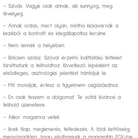
– Szívás. Vagyis csak annak, aki sunnyog, meg
tévelyeg.
– Annak ordas, mert olyan, mintha kicsavarnák a
kezéből a kontrollt és idegállapotba kerülne.
– Nem lennék a helyében.
– Bölcsen szólsz. Szóval érzelmi indíttatású tetteket
társíthatunk a teliholdhoz. Következő lépésként az
elsődleges, asztrológiai jelentést hántoljuk le.
– Mit mondjak, értesz a figyelmem csigázásához.
– Én csak teszem a dolgomat. Te voltál kíváncsi a
telihold üzeneteire.
– Akkor magamra vetek.
– Ikrek Nap: megismerés, felfedezés. A földi kettősség
megvizsgálása, hogy eljuthassunk a magasabb EGY-be.