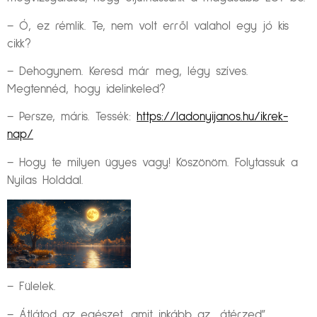
– Ó, ez rémlik. Te, nem volt erről valahol egy jó kis
cikk?
– Dehogynem. Keresd már meg, légy szíves.
Megtennéd, hogy idelinkeled?
– Persze, máris. Tessék:
https://ladonyijanos.hu/ikrek-
nap/
– Hogy te milyen ügyes vagy! Köszönöm. Folytassuk a
Nyilas Holddal.
– Fülelek.
– Átlátod az egészet, amit inkább az „átérzed”