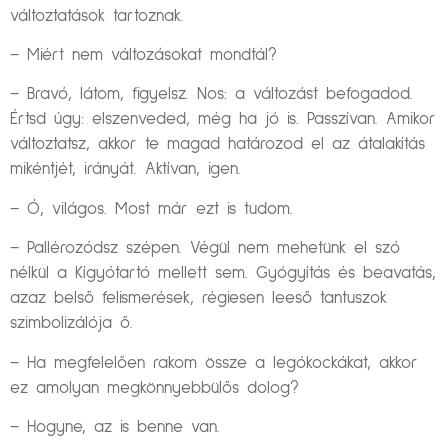
változtatások tartoznak.
– Miért nem változásokat mondtál?
– Bravó, látom, figyelsz. Nos: a változást befogadod.
Értsd úgy: elszenveded, még ha jó is. Passzívan. Amikor
változtatsz, akkor te magad határozod el az átalakítás
mikéntjét, irányát. Aktívan, igen.
– Ó, világos. Most már ezt is tudom.
– Pallérozódsz szépen. Végül nem mehetünk el szó
nélkül a Kígyótartó mellett sem. Gyógyítás és beavatás,
azaz belső felismerések, régiesen leeső tantuszok
szimbolizálója ő.
– Ha megfelelően rakom össze a legókockákat, akkor
ez amolyan megkönnyebbülős dolog?
– Hogyne, az is benne van.