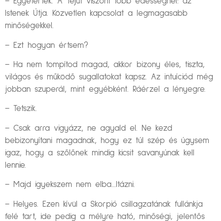
– Egyetértek. A Tejút viszont több édességnél: az
Istenek Útja. Közvetlen kapcsolat a legmagasabb
minőségekkel.
– Ezt hogyan értsem?
– Ha nem tompítod magad, akkor bizony éles, tiszta,
világos és működő sugallatokat kapsz. Az intuíciód még
jobban szuperál, mint egyébként. Ráérzel a lényegre.
– Tetszik.
– Csak arra vigyázz, ne agyald el. Ne kezd
bebizonyítani magadnak, hogy ez túl szép és úgysem
igaz, hogy a szőlőnek mindig kicsit savanyúnak kell
lennie.
– Majd igyekszem nem elba…ltázni.
– Helyes. Ezen kívül a Skorpió csillagzatának fullánkja
felé tart, ide pedig a mélyre ható, minőségi, jelentős