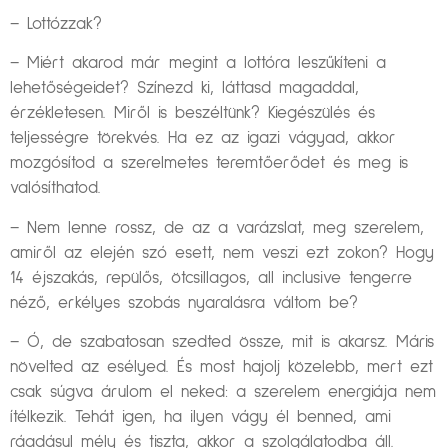
– Lottózzak?
– Miért akarod már megint a lottóra leszűkíteni a
lehetőségeidet? Színezd ki, láttasd magaddal,
érzékletesen. Miről is beszéltünk? Kiegészülés és
teljességre törekvés. Ha ez az igazi vágyad, akkor
mozgósítod a szerelmetes teremtőerődet és meg is
valósíthatod.
– Nem lenne rossz, de az a varázslat, meg szerelem,
amiről az elején szó esett, nem veszi ezt zokon? Hogy
14 éjszakás, repülős, ötcsillagos, all inclusive tengerre
néző, erkélyes szobás nyaralásra váltom be?
– Ó, de szabatosan szedted össze, mit is akarsz. Máris
növelted az esélyed. És most hajolj közelebb, mert ezt
csak súgva árulom el neked: a szerelem energiája nem
ítélkezik. Tehát igen, ha ilyen vágy él benned, ami
ráadásul mély és tiszta, akkor a szolgálatodba áll.