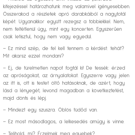
kifejezéssel határozhatunk meg valamivel igényesebben.
Összerakod a részletek apró darabkáiból a nagytotál
képét. Ugyanakkor együtt rezegsz a többiekkel. Nem,
nem feltétlenül úgy, mint egy koncerten. Egyszerűen
csak letisztul, hogy nem vagy egyedül.
– Ez mind szép, de fel kell tennem a kérdést: tehát?
Mit akarsz ezzel mondani?
– Ej, de türelmetlen napot fogtál ki! De tessék: érzed
az apróságokat, az árnyalatokat. Egyszerre vagy jelen
az itt is, ott is testet öltő hatásoknak, de azért, hogy
lásd a lényegét, levond magadban a következtetést,
majd dönts és lépj.
– Mindezt egy szuszra. Öblös tüdőd van.
– Ez most másodlagos, a lelkesedés amúgy is vinne.
– Telihold, mi? Érzelmek meg egyebek?