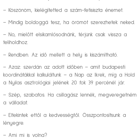
– Köszönöm, kielégítetted a szám-fetisiszta énemet.
– Mindig boldoggá tesz, ha örömöt szerezhetek neked.
– No, mielőtt elsikamlósodnánk, térjünk csak vissza a
teliholdhoz.
– Rendben. Az idő mellett a hely is kiszámítható.
– Azaz: szerdán az adott időben – amit budapesti
koordinátákkal kalkuláltunk – a Nap az Ikrek, míg a Hold
a Nyilas asztrológiai jelének 20 fok 39 percénél jár.
– Szép, szabatos. Ha csillagász lennék, megveregetném
a válladat.
– Eltekintek ettől a kedvességtől. Összpontosítsunk a
lényegre.
– Ami mi is volna?