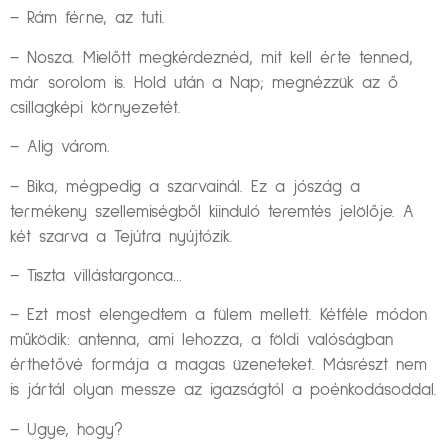
– Rám férne, az tuti.
– Nosza. Mielőtt megkérdeznéd, mit kell érte tenned,
már sorolom is. Hold után a Nap; megnézzük az ő
csillagképi környezetét.
– Alig várom.
– Bika, mégpedig a szarvainál. Ez a jószág a
termékeny szellemiségből kiinduló teremtés jelölője. A
két szarva a Tejútra nyújtózik.
– Tiszta villástargonca…
– Ezt most elengedtem a fülem mellett. Kétféle módon
működik: antenna, ami lehozza, a földi valóságban
érthetővé formája a magas üzeneteket. Másrészt nem
is jártál olyan messze az igazságtól a poénkodásoddal.
– Ugye, hogy?