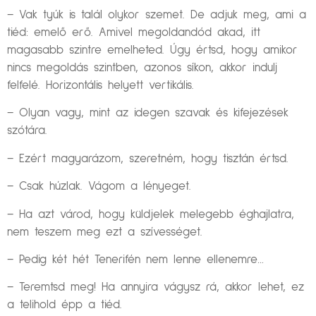
– Vak tyúk is talál olykor szemet. De adjuk meg, ami a
tiéd: emelő erő. Amivel megoldandód akad, itt
magasabb szintre emelheted. Úgy értsd, hogy amikor
nincs megoldás szintben, azonos síkon, akkor indulj
felfelé. Horizontális helyett vertikális.
– Olyan vagy, mint az idegen szavak és kifejezések
szótára.
– Ezért magyarázom, szeretném, hogy tisztán értsd.
– Csak húzlak. Vágom a lényeget.
– Ha azt várod, hogy küldjelek melegebb éghajlatra,
nem teszem meg ezt a szívességet.
– Pedig két hét Tenerifén nem lenne ellenemre…
– Teremtsd meg! Ha annyira vágysz rá, akkor lehet, ez
a telihold épp a tiéd.