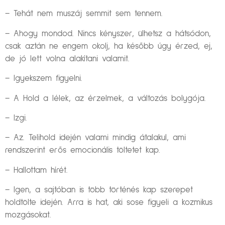
– Tehát nem muszáj semmit sem tennem.
– Ahogy mondod. Nincs kényszer, ülhetsz a hátsódon,
csak aztán ne engem okolj, ha később úgy érzed, ej,
de jó lett volna alakítani valamit.
– Igyekszem figyelni.
– A Hold a lélek, az érzelmek, a változás bolygója.
– Izgi.
– Az. Telihold idején valami mindig átalakul, ami
rendszerint erős emocionális töltetet kap.
– Hallottam hírét.
– Igen, a sajtóban is több történés kap szerepet
holdtölte idején. Arra is hat, aki sose figyeli a kozmikus
mozgásokat.