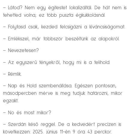
– Látod? Nem egy égitestet lokalizáltál. De hát nem is
tehetted volna; ez több puszta égkukkolásnál.
– Folytasd csak, kezded felcsigázni a kíváncsiságomat.
– Emlékszel, már többször beszéltünk az alapokról.
– Nevezetesen?
– Az egyszerű tényekről, hogy mi is a telihold.
– Rémlik.
– Nap és Hold szembenállása. Egészen pontosan,
másodpercben mérve is meg tudjuk határozni, mikor
egzakt.
– No és most mikor?
– Szerdán késő reggel. De a kedvedért precízen is
következzen: 2025. június 11-én 9 óra 43 perckor.