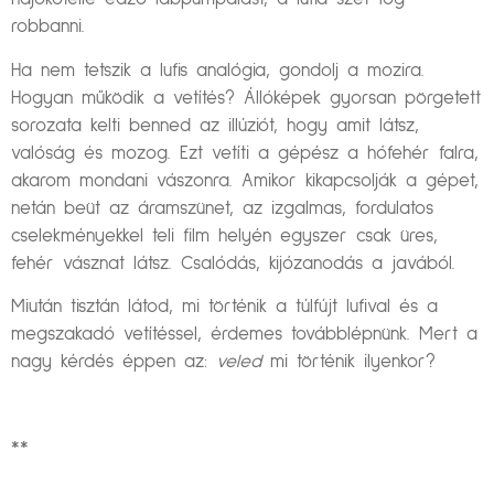
robbanni.
Ha nem tetszik a lufis analógia, gondolj a mozira.
Hogyan működik a vetítés? Állóképek gyorsan pörgetett
sorozata kelti benned az illúziót, hogy amit látsz,
valóság és mozog. Ezt vetíti a gépész a hófehér falra,
akarom mondani vászonra. Amikor kikapcsolják a gépet,
netán beüt az áramszünet, az izgalmas, fordulatos
cselekményekkel teli film helyén egyszer csak üres,
fehér vásznat látsz. Csalódás, kijózanodás a javából.
Miután tisztán látod, mi történik a túlfújt lufival és a
megszakadó vetítéssel, érdemes továbblépnünk. Mert a
nagy kérdés éppen az:
veled
mi történik ilyenkor?
**