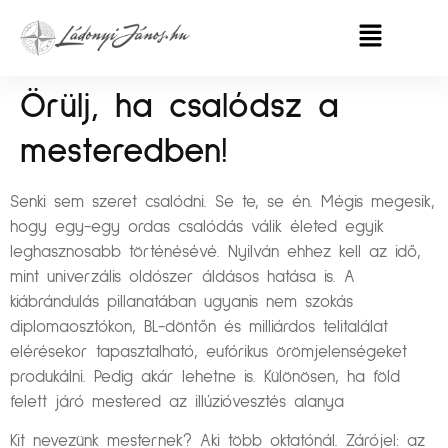
Örülj, ha csalódsz a
mesteredben!
Senki sem szeret csalódni. Se te, se én. Mégis megesik,
hogy egy-egy ordas csalódás válik életed egyik
leghasznosabb történésévé. Nyilván ehhez kell az idő,
mint univerzális oldószer áldásos hatása is. A
kiábrándulás pillanatában ugyanis nem szokás
diplomaosztókon, BL-döntőn és milliárdos telitalálat
elérésekor tapasztalható, eufórikus örömjelenségeket
produkálni. Pedig akár lehetne is. Különösen, ha föld
felett járó mestered az illúzióvesztés alanya
Kit nevezünk mesternek? Aki több oktatónál. Zárójel: az