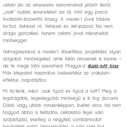
oktató
(és az elnevezés szinonimáival jelzett illető)
„csak” tudást, ismereteket ad át, mint egy precíz
továbbító-közvetítő közeg. A
mestert
jóval többre
tartod.
Fel
nézel rá.
Fel
nézel és
fel
ruházod. Na nem
drága göncökkel, hanem valami jóval intenzívebb
minőséggel.
Fel
magasztalod a mestert. Rávetítesz, projektálsz olyan
dolgokat, minőségeket, amik talán nincsenek is benne –
de te mégis látni szeretnéd. Magyarul
illúzió-lufit fújsz
.
Más kifejezést használva: belesétálsz az orákulum-
effektus csapdájába.
Mi történik, mikor csak fújod és fújod a lufit? Még a
legdrágább, legeslegjobb minőségű is ki fog durranni.
Előbb vagy utóbb mindenképpen, kivétel nincs. Ha nem
hagyod abba a telitüdős, céklaszínű fejjel való
szájasfújást, esetleg a négyfejű combizmodat
hajókötéllé edző lábpumpálást, a lufid szét fog