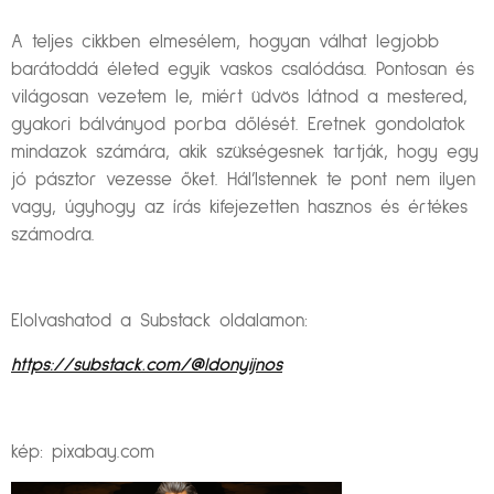
A teljes cikkben elmesélem, hogyan válhat legjobb
barátoddá életed egyik vaskos csalódása. Pontosan és
világosan vezetem le, miért üdvös látnod a mestered,
gyakori bálványod porba dőlését. Eretnek gondolatok
mindazok számára, akik szükségesnek tartják, hogy egy
jó pásztor vezesse őket. Hál’Istennek te pont nem ilyen
vagy, úgyhogy az írás kifejezetten hasznos és értékes
számodra.
Elolvashatod a Substack oldalamon:
https://substack.com/@ldonyijnos
kép: pixabay.com