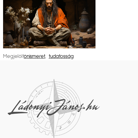
Megjelölt
önismeret
,
tudatosság