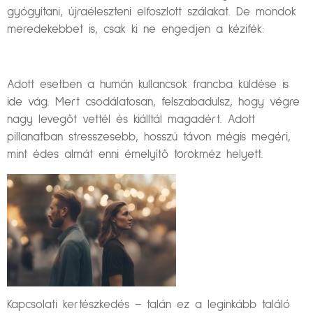
gyógyítani, újraéleszteni elfoszlott szálakat. De mondok
meredekebbet is, csak ki ne engedjen a kézifék:
Adott esetben a humán kullancsok francba küldése is
ide vág. Mert csodálatosan, felszabadulsz, hogy végre
nagy levegőt vettél és kiálltál magadért. Adott
pillanatban stresszesebb, hosszú távon mégis megéri,
mint édes almát enni émelyítő törökméz helyett.
Kapcsolati kertészkedés – talán ez a leginkább találó