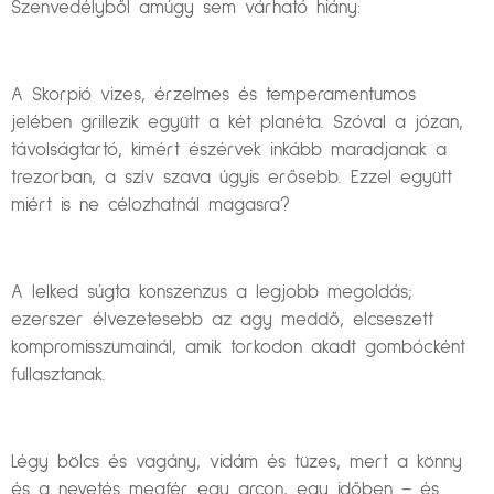
Szenvedélyből amúgy sem várható hiány:
A Skorpió vizes, érzelmes és temperamentumos
jelében grillezik együtt a két planéta. Szóval a józan,
távolságtartó, kimért észérvek inkább maradjanak a
trezorban, a szív szava úgyis erősebb. Ezzel együtt
miért is ne célozhatnál magasra?
A lelked súgta konszenzus a legjobb megoldás;
ezerszer élvezetesebb az agy meddő, elcseszett
kompromisszumainál, amik torkodon akadt gombócként
fullasztanak.
Légy bölcs és vagány, vidám és tüzes, mert a könny
és a nevetés megfér egy arcon, egy időben – és