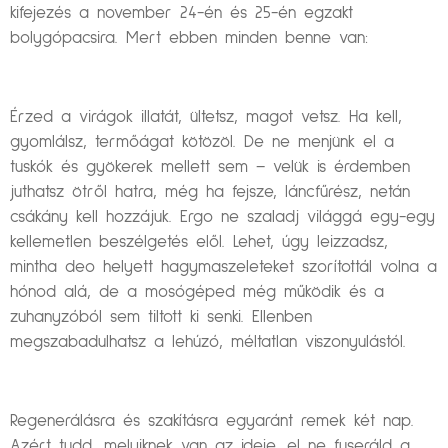
kifejezés a november 24-én és 25-én egzakt
bolygópacsira. Mert ebben minden benne van:
Érzed a virágok illatát, ültetsz, magot vetsz. Ha kell,
gyomlálsz, termőágat kötözöl. De ne menjünk el a
tuskók és gyökerek mellett sem – velük is érdemben
juthatsz ötről hatra, még ha fejsze, láncfűrész, netán
csákány kell hozzájuk. Ergo ne szaladj világgá egy-egy
kellemetlen beszélgetés elől. Lehet, úgy leizzadsz,
mintha deo helyett hagymaszeleteket szorítottál volna a
hónod alá, de a mosógéped még működik és a
zuhanyzóból sem tiltott ki senki. Ellenben
megszabadulhatsz a lehúzó, méltatlan viszonyulástól.
Regenerálásra és szakításra egyaránt remek két nap.
Azért tudd, melyiknek van az ideje, el ne fuseráld a