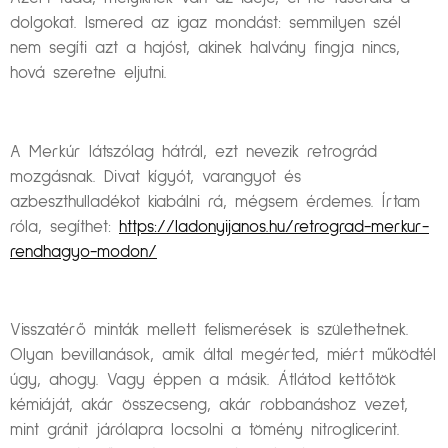
dolgokat. Ismered az igaz mondást: semmilyen szél
nem segíti azt a hajóst, akinek halvány fingja nincs,
hová szeretne eljutni.
A Merkúr látszólag hátrál, ezt nevezik retrográd
mozgásnak. Divat kígyót, varangyot és
azbeszthulladékot kiabálni rá, mégsem érdemes. Írtam
róla, segíthet:
https://ladonyijanos.hu/retrograd-merkur-
rendhagyo-modon/
Visszatérő minták mellett felismerések is születhetnek.
Olyan bevillanások, amik által megérted, miért működtél
úgy, ahogy. Vagy éppen a másik. Átlátod kettőtök
kémiáját, akár összecseng, akár robbanáshoz vezet,
mint gránit járólapra locsolni a tömény nitroglicerint.