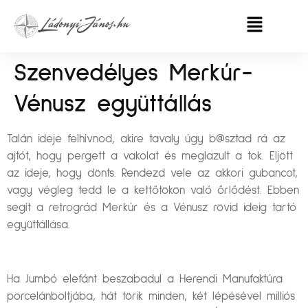
Szenvedélyes Merkúr-
Vénusz együttállás
Talán ideje felhívnod, akire tavaly úgy b@sztad rá az
ajtót, hogy pergett a vakolat és meglazult a tok. Eljött
az ideje, hogy dönts. Rendezd vele az akkori gubancot,
vagy végleg tedd le a kettőtökön való őrlődést. Ebben
segít a retrográd Merkúr és a Vénusz rövid ideig tartó
együttállása.
Ha Jumbó elefánt beszabadul a Herendi Manufaktúra
porcelánboltjába, hát törik minden, két lépésével milliós