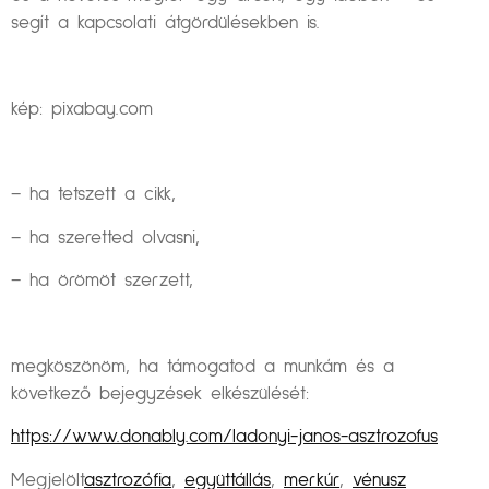
segít a kapcsolati átgördülésekben is.
kép: pixabay.com
– ha tetszett a cikk,
– ha szeretted olvasni,
– ha örömöt szerzett,
megköszönöm, ha támogatod a munkám és a
következő bejegyzések elkészülését:
https://www.donably.com/ladonyi-janos-asztrozofus
Megjelölt
asztrozófia
,
együttállás
,
merkúr
,
vénusz