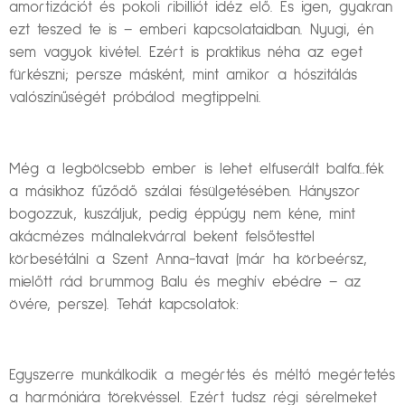
amortizációt és pokoli ribilliót idéz elő. És igen, gyakran
ezt teszed te is – emberi kapcsolataidban. Nyugi, én
sem vagyok kivétel. Ezért is praktikus néha az eget
fürkészni; persze másként, mint amikor a hószitálás
valószínűségét próbálod megtippelni.
Még a legbölcsebb ember is lehet elfuserált balfa..fék
a másikhoz fűződő szálai fésülgetésében. Hányszor
bogozzuk, kuszáljuk, pedig éppúgy nem kéne, mint
akácmézes málnalekvárral bekent felsőtesttel
körbesétálni a Szent Anna-tavat (már ha körbeérsz,
mielőtt rád brummog Balu és meghív ebédre – az
övére, persze). Tehát kapcsolatok:
Egyszerre munkálkodik a megértés és méltó megértetés
a harmóniára törekvéssel. Ezért tudsz régi sérelmeket