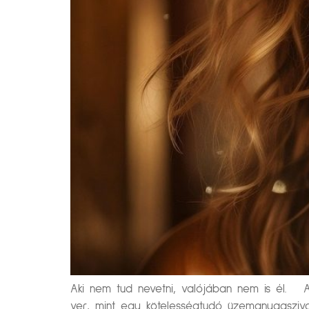
Aki nem tud nevetni, valójában nem is él. Ak
ver, mint egy kötelességtudó üzemanyagszivat