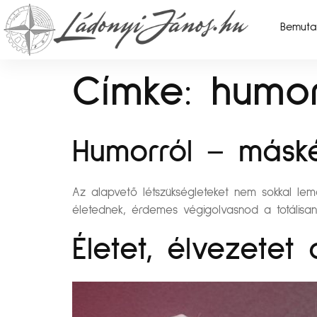
Bemuta
Címke:
humo
Humorról – másk
Az alapvető létszükségleteket nem sokkal le
életednek, érdemes végigolvasnod a totálisan
Életet, élvezetet