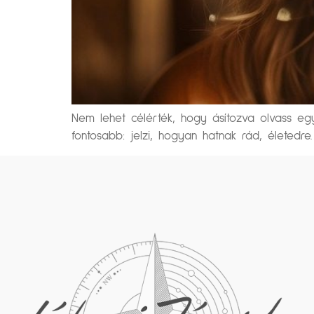
Nem lehet célérték, hogy ásítozva olvass egy 
fontosabb: jelzi, hogyan hatnak rád, életedr