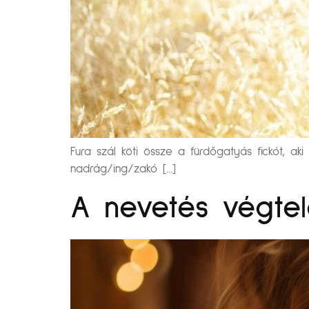
Fura szál köti össze a fürdőgatyás fickót, aki
nadrág/ing/zakó […]
A nevetés végtel