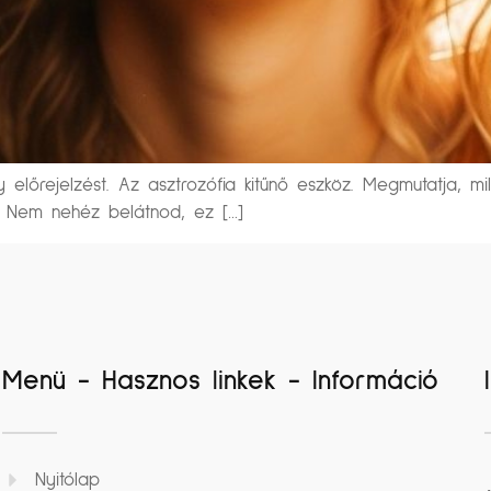
előrejelzést. Az asztrozófia kitűnő eszköz. Megmutatja, mi
e. Nem nehéz belátnod, ez […]
Menü - Hasznos linkek - Információ
Nyitólap