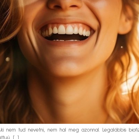
i nem tud nevetni, nem hal meg azonnal. Legalábbis biofizi
tyú. […]