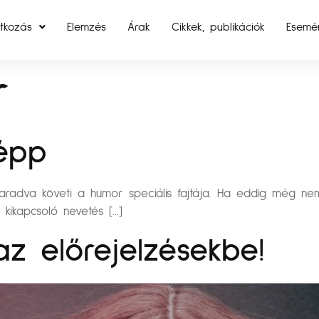
tkozás
Elemzés
Árak
Cikkek, publikációk
Esemé
r
épp
maradva követi a humor speciális fajtája. Ha eddig még ne
 kikapcsoló nevetés […]
 az előrejelzésekbe!