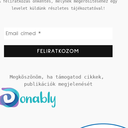
A feliratkozás önkéntes, melynek megerősítéséhez egy 
levelet küldünk részletes tájékoztatóval!
Megköszönöm, ha támogatod cikkek, 
publikációk megjelenését