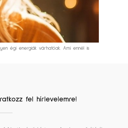
lyen égi energiák várhatóak. Ami ennél is
Iratkozz fel hírlevelemre!