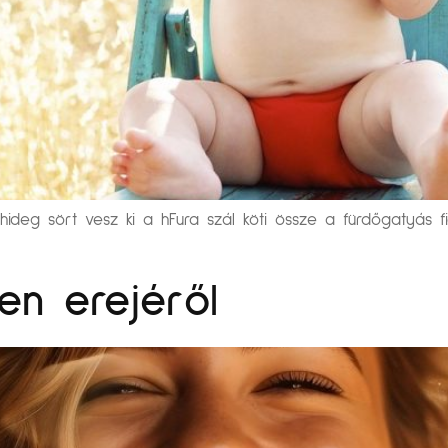
 hideg sört vesz ki a hFura szál köti össze a fürdőgatyás fi
en erejéről