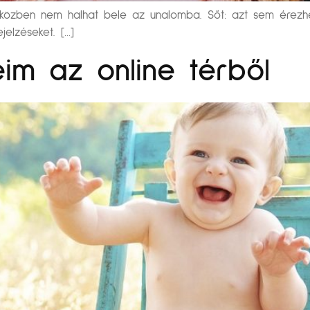
özben nem halhat bele az unalomba. Sőt: azt sem érezheti,
jelzéseket. […]
im az online térből