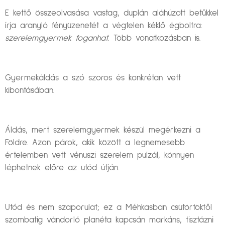
E kettő összeolvasása vastag, duplán aláhúzott betűkkel
írja aranyló fényüzenetét a végtelen kéklő égboltra:
szerelemgyermek foganhat.
Több vonatkozásban is.
Gyermekáldás a szó szoros és konkrétan vett
kibontásában.
Áldás, mert szerelemgyermek készül megérkezni a
Földre. Azon párok, akik között a legnemesebb
értelemben vett vénuszi szerelem pulzál, könnyen
léphetnek előre az utód útján.
Utód és nem szaporulat; ez a Méhkasban csütörtöktől
szombatig vándorló planéta kapcsán markáns, tisztázni