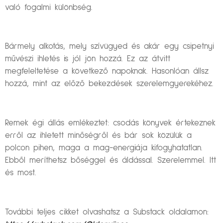
való fogalmi különbség.
Bármely alkotás, mely szívügyed és akár egy csipetnyi
művészi ihletés is jól jön hozzá. Ez az átvitt
megfeleltetése a következő napoknak. Hasonlóan állsz
hozzá, mint az előző bekezdések szerelemgyerekéhez.
Remek égi állás emlékeztet: csodás könyvek értekeznek
erről az ihletett minőségről és bár sok közülük a
polcon pihen, maga a mag-energiája kifogyhatatlan.
Ebből meríthetsz bőséggel és áldással. Szerelemmel. Itt
és most.
További teljes cikket olvashatsz a Substack oldalamon: