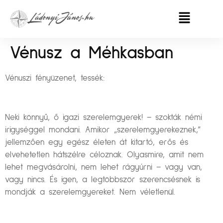
Vénusz a Méhkasban
Vénuszi fényüzenet, tessék:
Neki könnyű, ő igazi szerelemgyerek! – szokták némi
irigységgel mondani. Amikor „szerelemgyerekeznek,”
jellemzően egy egész életen át kitartó, erős és
elvehetetlen hátszélre céloznak. Olyasmire, amit nem
lehet megvásárolni, nem lehet rágyúrni – vagy van,
vagy nincs. És igen, a legtöbbször szerencsésnek is
mondják a szerelemgyereket. Nem véletlenül.