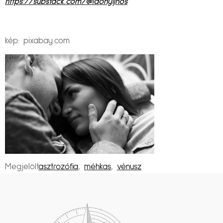
https://substack.com/@ldonyijnos
kép: pixabay.com
Megjelölt
asztrozófia
,
méhkas
,
vénusz