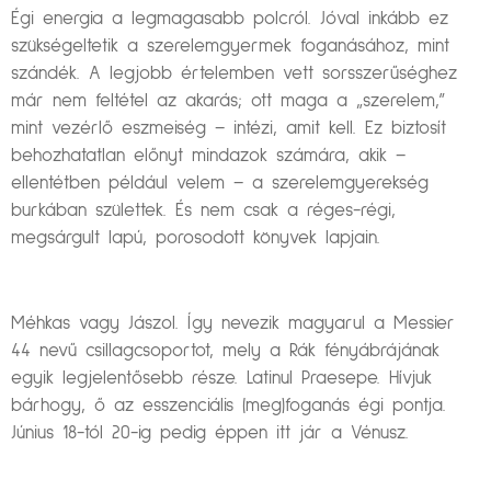
Égi energia a legmagasabb polcról. Jóval inkább ez
szükségeltetik a szerelemgyermek foganásához, mint
szándék. A legjobb értelemben vett sorsszerűséghez
már nem feltétel az akarás; ott maga a „szerelem,”
mint vezérlő eszmeiség – intézi, amit kell. Ez biztosít
behozhatatlan előnyt mindazok számára, akik –
ellentétben például velem – a szerelemgyerekség
burkában születtek. És nem csak a réges-régi,
megsárgult lapú, porosodott könyvek lapjain.
Méhkas vagy Jászol. Így nevezik magyarul a Messier
44 nevű csillagcsoportot, mely a Rák fényábrájának
egyik legjelentősebb része. Latinul Praesepe. Hívjuk
bárhogy, ő az esszenciális (meg)foganás égi pontja.
Június 18-tól 20-ig pedig éppen itt jár a Vénusz.