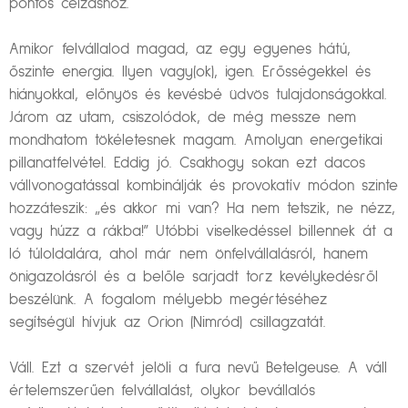
pontos célzáshoz.
Amikor felvállalod magad, az egy egyenes hátú,
őszinte energia. Ilyen vagy(ok), igen. Erősségekkel és
hiányokkal, előnyös és kevésbé üdvös tulajdonságokkal.
Járom az utam, csiszolódok, de még messze nem
mondhatom tökéletesnek magam. Amolyan energetikai
pillanatfelvétel. Eddig jó. Csakhogy sokan ezt dacos
vállvonogatással kombinálják és provokatív módon szinte
hozzáteszik: „és akkor mi van? Ha nem tetszik, ne nézz,
vagy húzz a rákba!” Utóbbi viselkedéssel billennek át a
ló túloldalára, ahol már nem önfelvállalásról, hanem
önigazolásról és a belőle sarjadt torz kevélykedésről
beszélünk. A fogalom mélyebb megértéséhez
segítségül hívjuk az Orion (Nimród) csillagzatát.
Váll. Ezt a szervét jelöli a fura nevű Betelgeuse. A váll
értelemszerűen felvállalást, olykor bevállalós