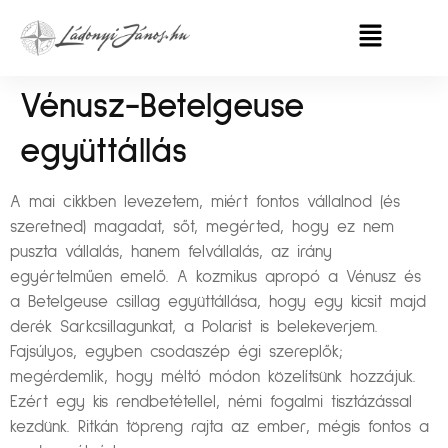
Vénusz-Betelgeuse
együttállás
A mai cikkben levezetem, miért fontos vállalnod (és
szeretned) magadat, sőt, megérted, hogy ez nem
puszta vállalás, hanem felvállalás, az irány
egyértelműen emelő. A kozmikus apropó a Vénusz és
a Betelgeuse csillag együttállása, hogy egy kicsit majd
derék Sarkcsillagunkat, a Polarist is belekeverjem.
Fajsúlyos, egyben csodaszép égi szereplők;
megérdemlik, hogy méltó módon közelítsünk hozzájuk.
Ezért egy kis rendbetétellel, némi fogalmi tisztázással
kezdünk. Ritkán töpreng rajta az ember, mégis fontos a