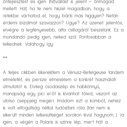
önfejlesztést és igen: (hit)vallást is jelent – önmagad
mellett. Hát, ha te nem hiszel magadban, hogy a
retekbe várhatod el, hogy bárki más higgyen? Netán
érdemi bizalmat szavazzon? Ugye? Az üzenet jelentős,
elvégre a legfényesebb, alfa csillagáról beszélünk. Ez a
mondandó pedig igen, neked szól. Pontosabban a
lelkednek. Valahogy így:
**
A teljes cikkben kikerekítem a Vénusz-Betelgeuse tandem
elméletét, és persze elmesélem a konkrét használati
útmutatót is. Elvileg csodaszép és habkönnyű,
manapság egy pici erőt is kívánhat tőled, viszont az
utolsó cseppjéig megéri. Imádom ezt a kombót, nehéz
is volt elfogultság nélkül tudósítani róla (tán nem is
sikerült minden lelkesültséget sorokon kívül hagynom…). Ja
igen, a végén a Polaris is színre lép, mert hát a