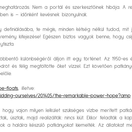
s meghatározás. Nem a portál és szerkesztőinek hibája. A
n is – időnként kevésnek bizonyulnak.
 definiálásába, te mégis, minden kétség nélkül tudod, mit j
remény kifejezése! Egészen biztos vagyok benne, hogy cs
ytiszta.
bentő különbségéről álljon itt egy történet. Az 1950-es 
ödröt és félig megtöltötte őket vízzel. Ezt követően patkán
előle.
e-floats
, illetve:
kidding-ourselves/201405/the-remarkable-power-hope?amp
hogy vajon milyen lelkület szükséges vízbe merített patkány
ak, úsztak, majd realizálták: nincs kiút. Ekkor feladták a kap
k a halálra készülő patkányokat kiemelték. Az állatokat meg