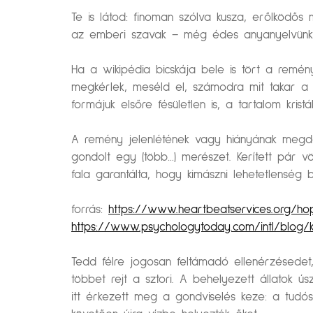
Te is látod: finoman szólva kusza, erőlködő
az emberi szavak – még édes anyanyelvünkbe
Ha a wikipédia bicskája bele is tört a remény
megkérlek, meséld el, számodra mit takar a 
formájuk elsőre fésületlen is, a tartalom kristál
A remény jelenlétének vagy hiányának megdöb
gondolt egy (több…) merészet. Kerített pár v
fala garantálta, hogy kimászni lehetetlenség b
forrás:
https://www.heartbeatservices.org/hop
https://www.psychologytoday.com/intl/blog/
Tedd félre jogosan feltámadó ellenérzésedet, 
többet rejt a sztori. A behelyezett állatok úszt
itt érkezett meg a gondviselés keze: a tudóso