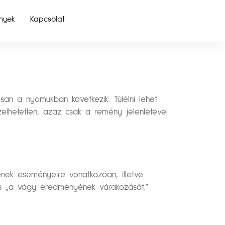
nyek
Kapcsolat
an a nyomukban következik. Túlélni lehet
zelhetetlen, azaz csak a remény jelenlétével
ének eseményeire vonatkozóan, illetve
 és „a vágy eredményének várakozását.”