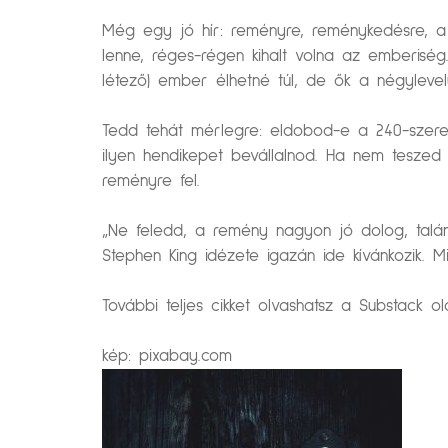
Még egy jó hír: reményre, reménykedésre, a
lenne, réges-régen kihalt volna az emberiség
létező) ember élhetné túl, de ők a négylevelű
Tedd tehát mérlegre: eldobod-e a 240-szeres 
ilyen hendikepet bevállalnod. Ha nem teszed 
reményre fel.
„Ne feledd, a remény nagyon jó dolog, talá
Stephen King idézete igazán ide kívánkozik. M
További teljes cikket olvashatsz a Substack 
kép: pixabay.com