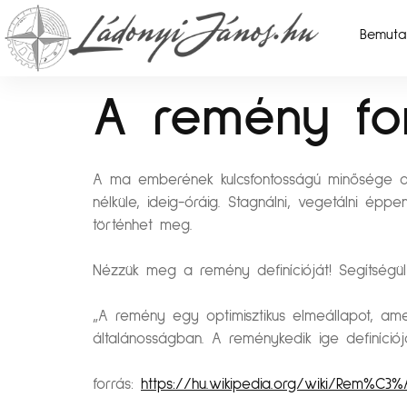
Bemuta
A remény fo
A ma emberének kulcsfontosságú minősége a r
nélküle, ideig-óráig. Stagnálni, vegetálni ép
történhet meg.
Nézzük meg a remény definícióját! Segítségül 
„A remény egy optimisztikus elmeállapot, ame
általánosságban. A reménykedik ige definíci
forrás:
https://hu.wikipedia.org/wiki/Rem%C3