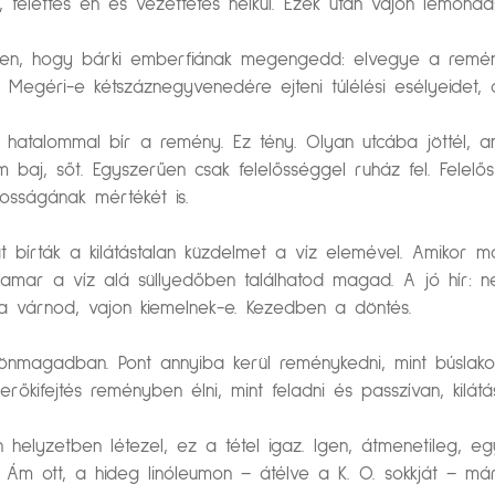
, felettes én és vezettetés nélkül. Ezek után vajon lemond
őben, hogy bárki emberfiának megengedd: elvegye a rem
 Megéri-e kétszáznegyvenedére ejteni túlélési esélyeidet,
 hatalommal bír a remény. Ez tény. Olyan utcába jöttél, ami
em baj, sőt. Egyszerűen csak felelősséggel ruház fel. F
osságának mértékét is.
 bírták a kilátástalan küzdelmet a víz elemével. Amikor
 hamar a víz alá süllyedőben találhatod magad. A jó hír: n
ra várnod, vajon kiemelnek-e. Kezedben a döntés.
nmagadban. Pont annyiba kerül reménykedni, mint búslakodn
kifejtés reményben élni, mint feladni és passzívan, kilátá
n helyzetben létezel, ez a tétel igaz. Igen, átmenetileg, e
. Ám ott, a hideg linóleumon – átélve a K. O. sokkját – már