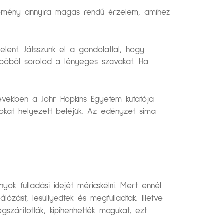
 remény annyira magas rendű érzelem, amihez
elent. Játsszunk el a gondolattal, hogy
ípőből sorolod a lényeges szavakat. Ha
években a John Hopkins Egyetem kutatója
yokat helyezett beléjük. Az edényzet sima
ok fulladási idejét méricskélni. Mert ennél
álózást, lesüllyedtek és megfulladtak. Illetve
szárították, kipihenhették magukat, ezt