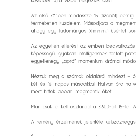
követően újra vízbe helyezték őket.
Az első körben mindössze 15 (tizenöt) percig
terméketlen küzdelem. Másodjára a megmentett
ahogy egy tudományos (khmmm..) kísérlet sor
Az egyetlen eltérést az emberi beavatkozás 
képességű, gyakran intelligensnek tartott pa
egyetlenegy „apró” momentum drámai módon m
Nézzük meg a számok oldaláról mindezt – ők 
két és fél napos másodikkal. Hatvan óra hatv
mert hittek abban: megmentik őket.
Már csak el kell osztanod a 3.600-at 15-tel.
A remény érzelmének jelenléte kétszáznegyve