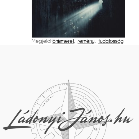
Megjelölt
önismeret
,
remény
,
tudatosság