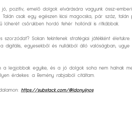
 jó, pozitív, emelő dolgok elvárására vagyunk össz-ember
. Talán csak egy egészen kicsi magocska, pár száz, talán 
 lóherét csőrükben hordó fehér hollónál is ritkábbak.
szorzódat? Sokan tekintenek stratégiai játékként életükre.
a digitális, egyesekből és nullákból álló valóságban, ugye
n a legjobbak egyike, és a jó dolgok soha nem halnak me
ilyen érdekes: a Remény rabjaiból citáltam.
oldalamon:
https://substack.com/@ldonyijnos