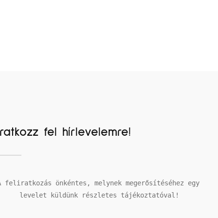
Iratkozz fel hírlevelemre!
A feliratkozás önkéntes, melynek megerősítéséhez egy 
levelet küldünk részletes tájékoztatóval!