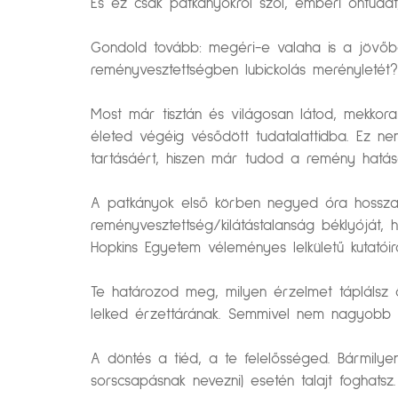
És ez csak patkányokról szól, emberi öntudat
Gondold tovább: megéri-e valaha is a jöv
reményvesztettségben lubickolás merényletét?
Most már tisztán és világosan látod, mekkora
életed végéig vésődött tudatalattidba. Ez n
tartásáért, hiszen már tudod a remény hatás
A patkányok első körben negyed óra hosszat
reményvesztettség/kilátástalanság béklyóját,
Hopkins Egyetem véleményes lelkületű kutatói
Te határozod meg, milyen érzelmet táplálsz ö
lelked érzettárának. Semmivel nem nagyobb erő
A döntés a tiéd, a te felelősséged. Bármilye
sorscsapásnak nevezni) esetén talajt foghatsz