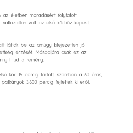
n az életben maradásért folytatott
változatlan volt az első körhöz képest,
t látták be az amúgy kifejezetten jó
ntettség érzését. Másodjára csak ez az
nnyit tud a remény.
ső kör 15 percig tartott, szemben a 60 órás,
tkányok 3.600 percig fejtettek ki erőt,