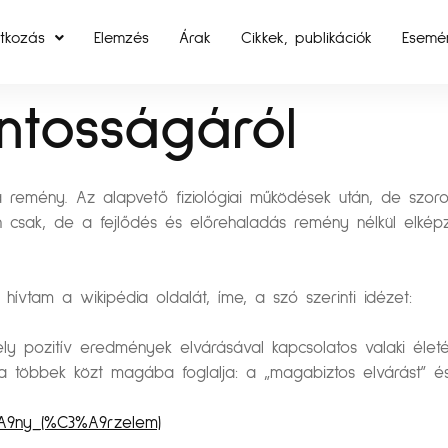
tkozás
Elemzés
Árak
Cikkek, publikációk
Esemé
ntosságáról
emény. Az alapvető fiziológiai működések után, de szoros
pen csak, de a fejlődés és előrehaladás remény nélkül elkép
hívtam a wikipédia oldalát, íme, a szó szerinti idézet:
ly pozitív eredmények elvárásával kapcsolatos valaki élet
ója többek közt magába foglalja: a „magabiztos elvárást”
%A9ny_(%C3%A9rzelem)