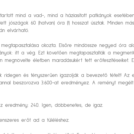
 tartott mind a vad-, mind a háziasított patkányok esetébe
 jószágok 60 (hatvan) óra (!) hosszat úsztak. Minden más 
án elvárható.
megtapasztalása okozta. Elsőre mindössze negyed óra alat
tkányok: itt a vég. Ezt követően megtapasztalták a megme
egnövelte életben maradásukért tett erőfeszítéseiket. E
ridegen és tényszerűen igazolják a bevezető tételt! Az el
annal beszorozva 3.600-at eredményez. A reményt megélt pa
 Az eredmény: 240. Igen, döbbenetes, de igaz.
nszeres erőt ad a túléléshez.