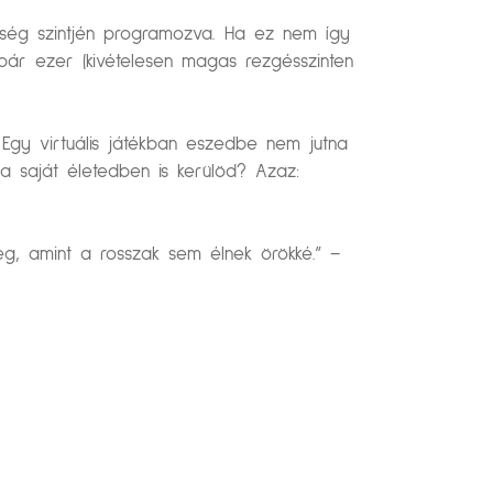
iség szintjén programozva. Ha ez nem így
pár ezer (kivételesen magas rezgésszinten
 Egy virtuális játékban eszedbe nem jutna
 a saját életedben is kerülöd? Azaz:
g, amint a rosszak sem élnek örökké.” –