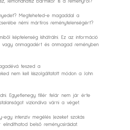
asz, lemondhatsz bármikor is a reményről?
ényedet? Megteheted-e magaddal a
 cserébe némi mártíros reménytelenségért?
ből képtelenség kihátrálni. Ez az információ
elelős vagy önmagadért és önmagad reményben
 magadévá teszed a
eked nem kell kiszolgáltatott módon a John
i. Egyetlenegy fillér felár nem jár érte
stalanságot vizionálva várni a véget.
gy-egy intenzív megélés (ezeket szokás
 elindíthatod belső reménycsíráidat.