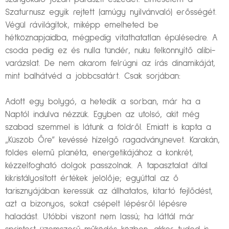
Szaturnusz egyik rejtett (amúgy nyilvánvaló) erősségét.
Végül rávilágítok, miképp emelheted be
hétköznapjaidba, mégpedig vitathatatlan épülésedre. A
csoda pedig ez és nulla tündér, nuku felkönnyítő alibi-
varázslat. De nem akarom felrúgni az írás dinamikáját,
mint balhátvéd a jobbcsatárt. Csak sorjában:
Adott egy bolygó, a hetedik a sorban, már ha a
Naptól indulva nézzük. Egyben az utolsó, akit még
szabad szemmel is látunk a földről. Emiatt is kapta a
„Küszöb Őre” kevéssé hízelgő ragadványnevet. Karakán,
földes elemű planéta, energetikájához a konkrét,
kézzelfogható dolgok passzolnak. A tapasztalat által
kikristályosított értékek jelölője; egyúttal az ő
tarisznyájában keressük az állhatatos, kitartó fejlődést,
azt a bizonyos, sokat csépelt lépésről lépésre
haladást. Utóbbi viszont nem lassú; ha láttál már