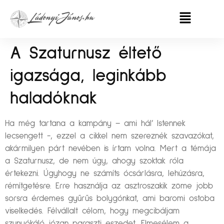
A Szaturnusz éltető
igazsága, leginkább
haladóknak
Ha még tartana a kampány – ami hál’ Istennek
lecsengett -, ezzel a cikkel nem szereznék szavazókat,
akármilyen párt nevében is írtam volna. Mert a témája
a Szaturnusz, de nem úgy, ahogy szoktak róla
értekezni. Úgyhogy ne számíts ócsárlásra, lehúzásra,
rémítgetésre. Erre használja az asztroszakik zöme jobb
sorsra érdemes gyűrűs bolygónkat, ami baromi ostoba
viselkedés. Félvállalt célom, hogy megcibáljam
szunyókáló józan paraszti eszedet. Elmesélem a