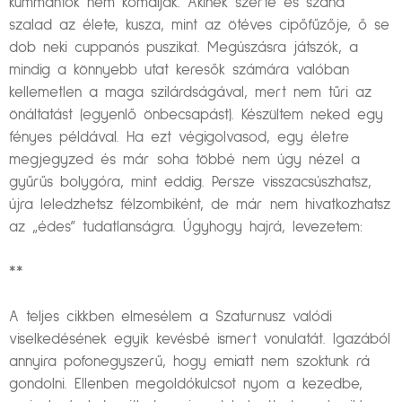
kummantók nem komálják. Akinek szerte és szana
szalad az élete, kusza, mint az ötéves cipőfűzője, ő se
dob neki cuppanós puszikat. Megúszásra játszók, a
mindig a könnyebb utat keresők számára valóban
kellemetlen a maga szilárdságával, mert nem tűri az
önáltatást (egyenlő önbecsapást). Készültem neked egy
fényes példával. Ha ezt végigolvasod, egy életre
megjegyzed és már soha többé nem úgy nézel a
gyűrűs bolygóra, mint eddig. Persze visszacsúszhatsz,
újra leledzhetsz félzombiként, de már nem hivatkozhatsz
az „édes” tudatlanságra. Úgyhogy hajrá, levezetem:
**
A teljes cikkben elmesélem a Szaturnusz valódi
viselkedésének egyik kevésbé ismert vonulatát. Igazából
annyira pofonegyszerű, hogy emiatt nem szoktunk rá
gondolni. Ellenben megoldókulcsot nyom a kezedbe,