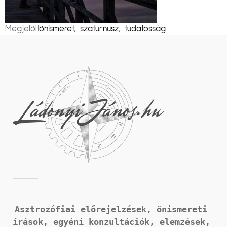
Megjelölt
önismeret
,
szaturnusz
,
tudatosság
Asztrozófiai előrejelzések, önismereti 
írások, 
egyéni konzultációk, elemzések, 