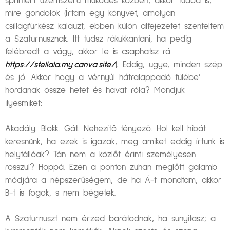
sprintert üzemszerű működés közben, akkor tudod is,
mire gondolok (Írtam egy könyvet, amolyan
csillagfürkész kalauzt, ebben külön alfejezetet szenteltem
a Szaturnusznak. Itt tudsz rákukkantani, ha pedig
felébredt a vágy, akkor le is csaphatsz rá:
https://stellala.my.canva.site/
).
Eddig, ugye, minden szép
és jó. Akkor hogy a vérnyúl hátralappadó fülébe’
hordanak össze hetet és havat róla? Mondjuk
ilyesmiket:
Akadály. Blokk. Gát. Nehezítő tényező. Hol kell hibát
keresnünk, ha ezek is igazak, meg amiket eddig írtunk is
helytállóak? Tán nem a közlőt érinti személyesen
rosszul? Hoppá. Ezen a ponton zuhan meglőtt galamb
módjára a népszerűségem, de ha Á-t mondtam, akkor
B-t is fogok, s nem bégetek.
A Szaturnuszt nem érzed barátodnak, ha sunyítasz; a