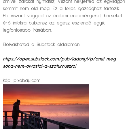
amivel zárakat nyithatsz, viszont helyetted az égvilágon
semmit nem old meg. Ez a teljes igazsághoz tartozik.
Ha viszont vágyod az érdemi eredményeket, kincseket
érő infókra bukkansz az egész esztendő egyik
legfontosabb írásában.
Elolvashatod a Substack oldalamon:
https://open.substack.com/pub/ladonyi/p/amit-meg-
soha-nem-olvastal-a-szaturnuszrol
kép: pixabay.com