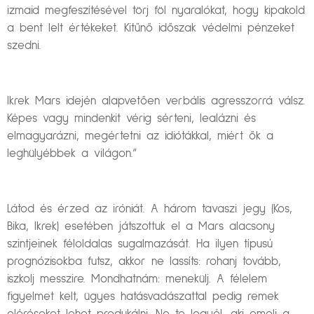
izmaid megfeszítésével törj föl nyaralókat, hogy kipakold
a bent lelt értékeket. Kitűnő időszak védelmi pénzeket
szedni.
Ikrek Mars idején alapvetően verbális agresszorrá válsz.
Képes vagy mindenkit vérig sérteni, lealázni és
elmagyarázni, megértetni az idiótákkal, miért ők a
leghülyébbek a világon.”
Látod és érzed az iróniát. A három tavaszi jegy (Kos,
Bika, Ikrek) esetében játszottuk el a Mars alacsony
szintjeinek féloldalas sugalmazását. Ha ilyen típusú
prognózisokba futsz, akkor ne lassíts: rohanj tovább,
iszkolj messzire. Mondhatnám: menekülj. A félelem
figyelmet kelt, ügyes hatásvadászattal pedig remek