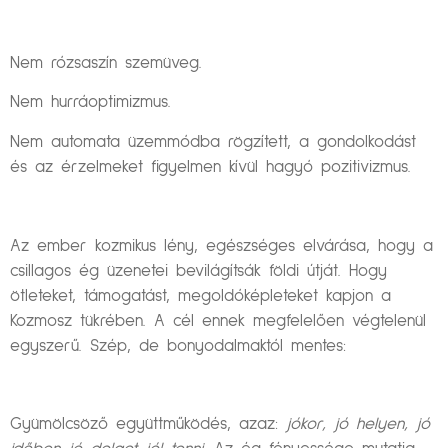
Nem rózsaszín szemüveg.
Nem hurráoptimizmus.
Nem automata üzemmódba rögzített, a gondolkodást
és az érzelmeket figyelmen kívül hagyó pozitivizmus.
Az ember kozmikus lény, egészséges elvárása, hogy a
csillagos ég üzenetei bevilágítsák földi útját. Hogy
ötleteket, támogatást, megoldóképleteket kapjon a
Kozmosz tükrében. A cél ennek megfelelően végtelenül
egyszerű. Szép, de bonyodalmaktól mentes:
Gyümölcsöző együttműködés, azaz:
jókor, jó helyen, jó