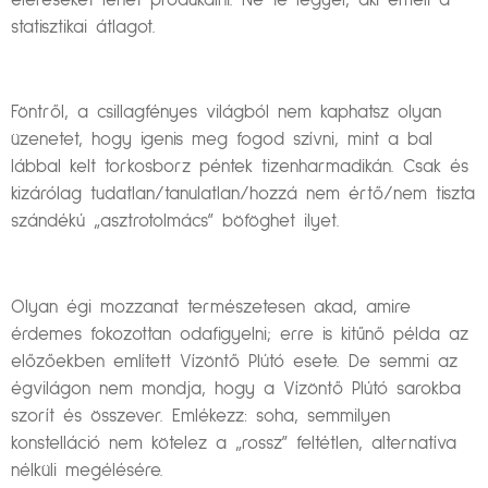
eléréseket lehet produkálni. Ne te legyél, aki emeli a
statisztikai átlagot.
Föntről, a csillagfényes világból nem kaphatsz olyan
üzenetet, hogy igenis meg fogod szívni, mint a bal
lábbal kelt torkosborz péntek tizenharmadikán. Csak és
kizárólag tudatlan/tanulatlan/hozzá nem értő/nem tiszta
szándékú „asztrotolmács” böföghet ilyet.
Olyan égi mozzanat természetesen akad, amire
érdemes fokozottan odafigyelni; erre is kitűnő példa az
előzőekben említett Vízöntő Plútó esete. De semmi az
égvilágon nem mondja, hogy a Vízöntő Plútó sarokba
szorít és összever. Emlékezz: soha, semmilyen
konstelláció nem kötelez a „rossz” feltétlen, alternatíva
nélküli megélésére.