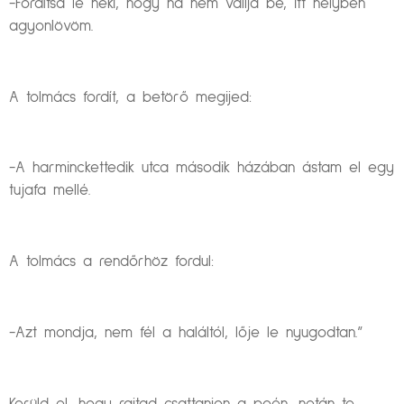
-Fordítsa le neki, hogy ha nem vallja be, itt helyben
agyonlövöm.
A tolmács fordít, a betörő megijed:
-A harminckettedik utca második házában ástam el egy
tujafa mellé.
A tolmács a rendőrhöz fordul:
-Azt mondja, nem fél a haláltól, lője le nyugodtan.”