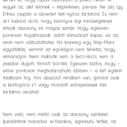
Kerüld el, hogy rajtad csattanjon a poén, netán te
legyél az, akit lelőnek – képletesen, persze. Ne járj így.
Ehhez csupán a szívedet kell nyitva tartanod. És nem
árt tudnod arról, hogy bizonyos égi minőségeknek
létezik alacsony és magas szintje. Hogy egészen
pontosan fogalmazzak: adott stimulációt kapsz, ez az,
amin nem változtathatsz. Ha közeleg egy Nap-Mars
együttállás, semmit az égvilágon nem tehetsz, hogy
elmaradjon. Nem működik sem a lécci-lécci, sem a
zsebbe dugott, tömött boríték. Egészen biztos, hogy –
előre pontosan meghatározható időben – a két égitest
találkozni fog. Ami abszolút rendben van, gondot csak
a kézfogóról írt vagy mondott előrejelzések fals
tartalma okozhat.
Nem való, nem méltó csak az alacsony szinteket
(példánknál maradva: erőszakos, agresszív tettek, az