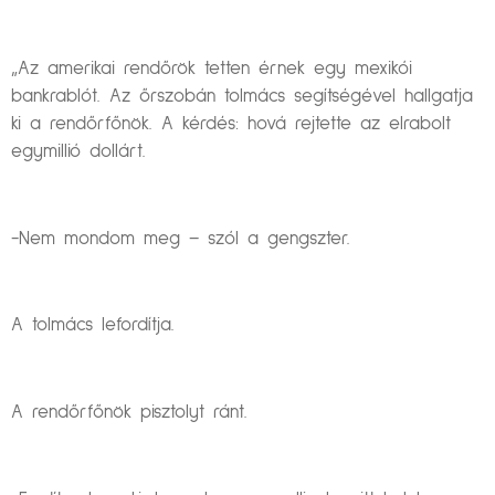
„Az amerikai rendőrök tetten érnek egy mexikói
bankrablót. Az őrszobán tolmács segítségével hallgatja
ki a rendőrfőnök. A kérdés: hová rejtette az elrabolt
egymillió dollárt.
-Nem mondom meg – szól a gengszter.
A tolmács lefordítja.
A rendőrfőnök pisztolyt ránt.