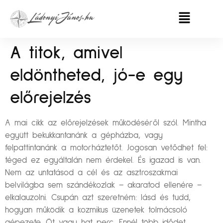
A titok, amivel
eldöntheted, jó-e egy
előrejelzés
A mai cikk az előrejelzések működéséről szól. Mintha
együtt bekukkantanánk a gépházba, vagy
felpattintanánk a motorháztetőt. Jogosan vetődhet fel:
téged ez egyáltalán nem érdekel. És igazad is van.
Nem az untatásod a cél és az asztroszakmai
belvilágba sem szándékozlak – akaratod ellenére –
elkalauzolni. Csupán azt szeretném: lásd és tudd,
hogyan működik a kozmikus üzenetek tolmácsoló
gépezete. Öt vagy hat perc. Ennél több idődet