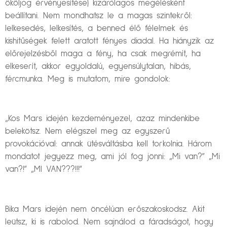
ököljog érvényesítése) kizárólagos megélésként
beállítani. Nem mondhatsz le a magas szintekről:
lelkesedés, lelkesítés, a benned élő félelmek és
kishitűségek felett aratott fényes diadal. Ha hiányzik az
előrejelzésből maga a fény, ha csak megrémít, ha
elkeserít, akkor egyoldalú, egyensúlytalan, hibás,
fércmunka. Meg is mutatom, mire gondolok:
„Kos Mars idején kezdeményezel, azaz mindenkibe
belekötsz. Nem elégszel meg az egyszerű
provokációval: annak ütésváltásba kell torkolnia. Három
mondatot jegyezz meg, ami jól fog jönni: „Mi van?” „Mi
van?!” „MI VAN???!!!”
Bika Mars idején nem öncélúan erőszakoskodsz. Akit
leütsz, ki is rabolod. Nem sajnálod a fáradságot, hogy