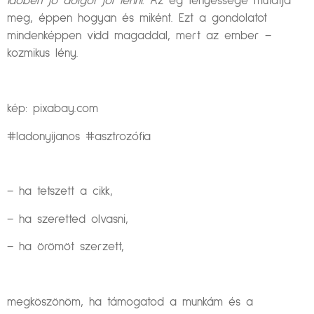
időben jó dolgot jól tenni.
Az ég fényessége mutatja
meg, éppen hogyan és miként. Ezt a gondolatot
mindenképpen vidd magaddal, mert az ember –
kozmikus lény.
kép: pixabay.com
#ladonyijanos #asztrozófia
– ha tetszett a cikk,
– ha szeretted olvasni,
– ha örömöt szerzett,
megköszönöm, ha támogatod a munkám és a