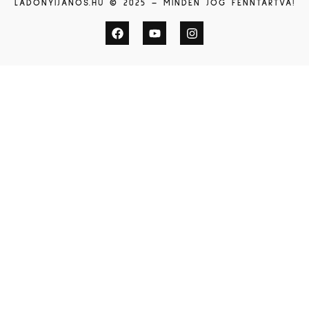
LADONYIJANOS.HU © 2025 – MINDEN JOG FENNTARTVA!