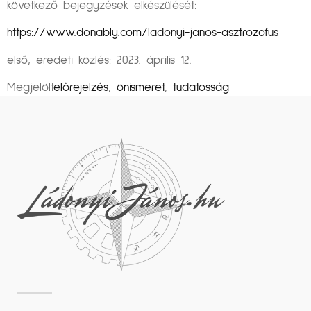
következő bejegyzések elkészülését:
https://www.donably.com/ladonyi-janos-asztrozofus
első, eredeti közlés: 2023. április 12.
Megjelölt
előrejelzés
,
önismeret
,
tudatosság