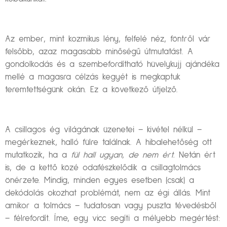
Az ember, mint kozmikus lény, felfelé néz, föntről vár
felsőbb, azaz magasabb minőségű útmutatást. A
gondolkodás és a szembefordítható hüvelykujj ajándéka
mellé a magasra célzás kegyét is megkaptuk
teremtettségünk okán. Ez a következő útjelző.
A csillagos ég világának üzenetei – kivétel nélkül –
megérkeznek, halló fülre találnak. A hibalehetőség ott
mutatkozik, ha a
fül hall ugyan, de nem ért.
Netán ért
is, de a kettő közé odafészkelődik a csillagtolmács
önérzete. Mindig, minden egyes esetben (csak) a
dekódolás okozhat problémát, nem az égi állás. Mint
amikor a tolmács – tudatosan vagy puszta tévedésből
– félrefordít. Íme, egy vicc segíti a mélyebb megértést: