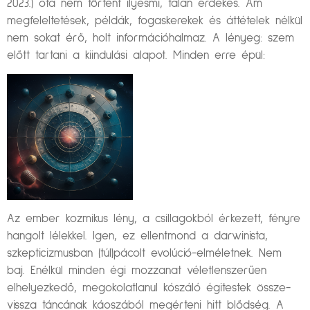
2023.) óta nem történt ilyesmi, talán érdekes. Ám
megfeleltetések, példák, fogaskerekek és áttételek nélkül
nem sokat érő, holt információhalmaz. A lényeg: szem
előtt tartani a kiindulási alapot. Minden erre épül:
Az ember kozmikus lény, a csillagokból érkezett, fényre
hangolt lélekkel. Igen, ez ellentmond a darwinista,
szkepticizmusban (túl)pácolt evolúció-elméletnek. Nem
baj. Enélkül minden égi mozzanat véletlenszerűen
elhelyezkedő, megokolatlanul kószáló égitestek össze-
vissza táncának káoszából megérteni hitt blődség. A