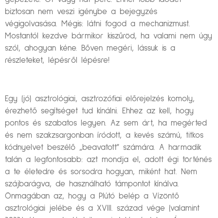
biztosan nem veszi igénybe a bejegyzés
végigolvasása. Mégis: látni fogod a mechanizmust.
Mostantól kezdve bármikor kiszűröd, ha valami nem úgy
szól, ahogyan kéne. Bőven megéri, lássuk is a
részleteket, lépésről lépésre!
Egy (jó) asztrológiai, asztrozófiai előrejelzés komoly,
érezhető segítséget tud kínálni. Ehhez az kell, hogy
pontos és szabatos legyen. Az sem árt, ha megérted
és nem szakzsargonban íródott, a kevés számú, titkos
kódnyelvet beszélő „beavatott” számára. A harmadik
talán a legfontosabb: azt mondja el, adott égi történés
a te életedre és sorsodra hogyan, miként hat. Nem
szájbarágva, de használható támpontot kínálva.
Önmagában az, hogy a Plútó belép a Vízöntő
asztrológiai jelébe és a XVIII. század vége (valamint