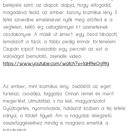
belépési szint, az alapok alapja, hogy elfogadd,
magadévá tedd: az ember bizony kozmikus lény. E
tétel szívedbe emelésével nyílik meg előtted is a
végtelen, kéklő ég csillagfénnyel írt üzeneteinek
csodakönyve. A másik út ismert: egy ősöd hibázott,
lemászott a fáról, a többi pedig immár történelem.
Csupán icipicit hosszabb egy percnél az ezt a
valóságot bemutató, zseniális videó:
https://www.youtube.com/watch?v=1aHl9eOg9fg
Az ember, mint kozmikus lény, ősidőktől az eget
fürkészi, csodálja, faggatja. Onnan remél és merít
megértést, útmutatást, s ha kell, magyarázatot.
Gyűjtögetés, nyomolvasás, halászat közben a fej lefelé
irányul, a földet figyeli. Ám a nagyobb lélegzetű
összefüggésekhez mindig is magasra emeltük a
kobakunkat.