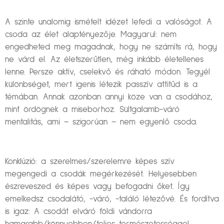
A szinte unalomig ismételt idézet lefedi a valóságot. A
csoda az élet alaptényezője. Magyarul: nem
engedheted meg magadnak, hogy ne számíts rá, hogy
ne várd el. Az életszerűtlen, még inkább életellenes
lenne. Persze aktív, cselekvő és ráható módon. Tegyél
különbséget, mert igenis létezik passzív attitűd is a
témában. Annak azonban annyi köze van a csodához,
mint ördögnek a miseborhoz. Sültgalamb-váró
mentalitás, ami – szigorúan – nem egyenlő csoda.
Konklúzió: a szerelmes/szerelemre képes szív
megengedi a csodák megérkezését. Helyesebben
észreveszed és képes vagy befogadni őket. Így
emelkedsz csodalátó, -váró, -találó létezővé. És fordítva
is igaz: A csodát elváró földi vándorra