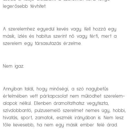
legerősebb tévhitet:
A szerelemhez egyedül kevés vagy. Kell hozzá egy
másik, ízlés és habitus szerint nő vagy férfi, mert a
szerelem egy társasutazás érzelme.
Nem igaz.
Annyiban talál, hogy minőségi, a szó nagybetűs
értelmében vett párkapcsolat nem működhet szerelem-
alapok nélkül. Ellenben áramoltathatsz vegytiszta,
szívdobbantó, pulzusemelő szerelmet nemes ügy, hobbi,
hivatás, sport, zamatok, eszmék irányában is. Nem lesz
tőle kevesebb, ha nem egy másik ember felé árad.