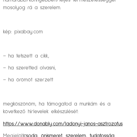
hamarabb/könnyebben/teljes természetességgel
mosolyog rá a szerelem.
kép: pixabay.com
– ha tetszett a cikk,
– ha szeretted olvasni,
– ha örömöt szerzett
megköszönöm, ha támogatod a munkám és a
következő hírlevelek elkészülését:
https://www.donably.com/ladonyi-janos-asztrozofus
Megjelölt
csoda
,
önismeret
,
szerelem
,
tudatosság