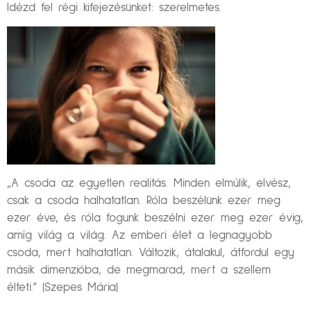
Idézd fel régi kifejezésünket: szerelmetes.
„A csoda az egyetlen realitás. Minden elmúlik, elvész,
csak a csoda halhatatlan. Róla beszélünk ezer meg
ezer éve, és róla fogunk beszélni ezer meg ezer évig,
amíg világ a világ. Az emberi élet a legnagyobb
csoda, mert halhatatlan. Változik, átalakul, átfordul egy
másik dimenzióba, de megmarad, mert a szellem
élteti.” (Szepes Mária)