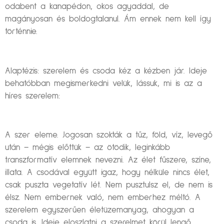
odabent a kanapédon, okos agyaddal, de
magányosan és boldogtalanul. Ám ennek nem kell így
történnie.
Alaptézis: szerelem és csoda kéz a kézben jár. Ideje
behatóbban megismerkedni velük, lássuk, mi is az a
híres szerelem:
A szer eleme. Jogosan szokták a tűz, föld, víz, levegő
után – mégis előttük – az ötödik, leginkább
transzformatív elemnek nevezni. Az élet fűszere, színe,
illata. A csodával együtt igaz, hogy nélküle nincs élet,
csak puszta vegetatív lét. Nem pusztulsz el, de nem is
élsz. Nem embernek való, nem emberhez méltó. A
szerelem egyszerűen életüzemanyag, ahogyan a
csoda is. Ideje eloszlatni a szerelmet körül lengő