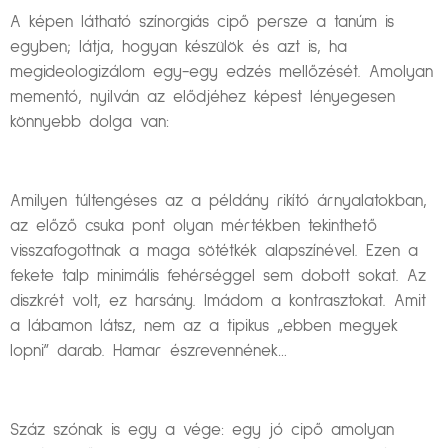
A képen látható színorgiás cipő persze a tanúm is
egyben; látja, hogyan készülök és azt is, ha
megideologizálom egy-egy edzés mellőzését. Amolyan
mementó, nyilván az elődjéhez képest lényegesen
könnyebb dolga van:
Amilyen túltengéses az a példány rikító árnyalatokban,
az előző csuka pont olyan mértékben tekinthető
visszafogottnak a maga sötétkék alapszínével. Ezen a
fekete talp minimális fehérséggel sem dobott sokat. Az
diszkrét volt, ez harsány. Imádom a kontrasztokat. Amit
a lábamon látsz, nem az a tipikus „ebben megyek
lopni” darab. Hamar észrevennének…
Száz szónak is egy a vége: egy jó cipő amolyan