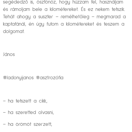
segédedző is, ösztönöz, hogy húzzam fel, használjam
és rámoljam bele a kilométereket. És ez nekem tetszik.
Tehát ahogy a suszter – remélhetőleg – megmarad a
kaptafánál, én úgy futom a kilométereket és teszem a
dolgomat.
János
#ladonyijanos #asztrozófia
– ha tetszett a cikk,
– ha szeretted olvasni,
– ha örömöt szerzett,