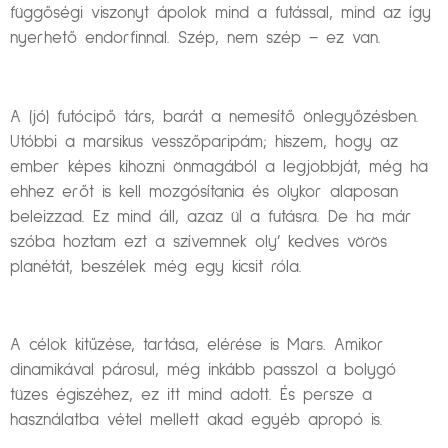
függőségi viszonyt ápolok mind a futással, mind az így
nyerhető endorfinnal. Szép, nem szép – ez van.
A (jó) futócipő társ, barát a nemesítő önlegyőzésben.
Utóbbi a marsikus vesszőparipám; hiszem, hogy az
ember képes kihozni önmagából a legjobbját, még ha
ehhez erőt is kell mozgósítania és olykor alaposan
beleizzad. Ez mind áll, azaz ül a futásra. De ha már
szóba hoztam ezt a szívemnek oly’ kedves vörös
planétát, beszélek még egy kicsit róla.
A célok kitűzése, tartása, elérése is Mars. Amikor
dinamikával párosul, még inkább passzol a bolygó
tüzes égiszéhez, ez itt mind adott. És persze a
használatba vétel mellett akad egyéb apropó is.