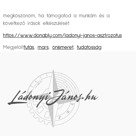
megköszönöm, ha támogatod a munkám és a
következő írások elkészülését:
https://www.donably.com/ladonyi-janos-asztrozofus
Megjelölt
futás
,
mars
,
önismeret
,
tudatosság