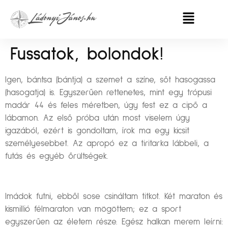
Fussatok, bolondok!
Igen, bántsa (bántja) a szemet a színe, sőt hasogassa
(hasogatja) is. Egyszerűen rettenetes, mint egy trópusi
madár 44 és feles méretben, úgy fest ez a cipő a
lábamon. Az első próba után most viselem úgy
igazából, ezért is gondoltam, írok ma egy kicsit
személyesebbet. Az apropó ez a tiritarka lábbeli, a
futás és egyéb őrültségek.
Imádok futni, ebből sose csináltam titkot. Két maraton és
kismillió félmaraton van mögöttem; ez a sport
egyszerűen az életem része. Egész halkan merem leírni: