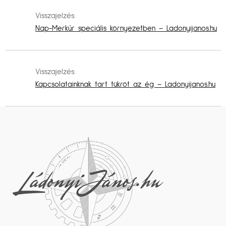
Visszajelzés:
Nap-Merkúr speciális környezetben – Ladonyijanos.hu
Visszajelzés:
Kapcsolatainknak tart tükröt az ég – Ladonyijanos.hu