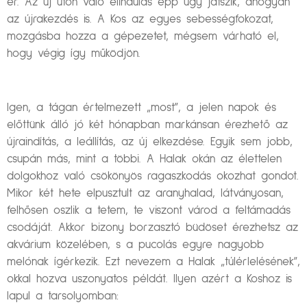
ér. Az új úton való elindulás épp úgy játszik, ahogyan
az újrakezdés is. A Kos az egyes sebességfokozat,
mozgásba hozza a gépezetet, mégsem várható el,
hogy végig így működjön.
Igen, a tágan értelmezett „most”, a jelen napok és
előttünk álló jó két hónapban markánsan érezhető az
újraindítás, a leállítás, az új elkezdése. Egyik sem jobb,
csupán más, mint a többi. A Halak okán az élettelen
dolgokhoz való csökönyös ragaszkodás okozhat gondot.
Mikor két hete elpusztult az aranyhalad, látványosan,
felhősen oszlik a tetem, te viszont várod a feltámadás
csodáját. Akkor bizony borzasztó büdöset érezhetsz az
akvárium közelében, s a pucolás egyre nagyobb
melónak ígérkezik. Ezt nevezem a Halak „túlérlelésének”,
okkal hozva uszonyatos példát. Ilyen azért a Koshoz is
lapul a tarsolyomban: