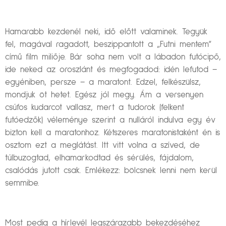
Hamarabb kezdenél neki, idő előtt valaminek. Tegyük
fel, magával ragadott, beszippantott a „Futni mentem”
című film miliője. Bár soha nem volt a lábadon futócipő,
ide neked az oroszlánt és megfogadod: idén lefutod –
egyéniben, persze – a maratont. Edzel, felkészülsz,
mondjuk öt hetet. Egész jól megy. Ám a versenyen
csúfos kudarcot vallasz, mert a tudorok (felkent
futóedzők) véleménye szerint a nulláról indulva egy év
bizton kell a maratonhoz. Kétszeres maratonistaként én is
osztom ezt a meglátást. Itt vitt volna a szíved, de
túlbuzogtad, elhamarkodtad és sérülés, fájdalom,
csalódás jutott csak. Emlékezz: bölcsnek lenni nem kerül
semmibe.
Most pedig a hírlevél legszárazabb bekezdéséhez