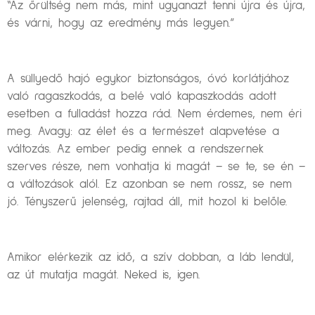
“Az őrültség nem más, mint ugyanazt tenni újra és újra,
és várni, hogy az eredmény más legyen.”
A süllyedő hajó egykor biztonságos, óvó korlátjához
való ragaszkodás, a belé való kapaszkodás adott
esetben a fulladást hozza rád. Nem érdemes, nem éri
meg. Avagy: az élet és a természet alapvetése a
változás. Az ember pedig ennek a rendszernek
szerves része, nem vonhatja ki magát – se te, se én –
a változások alól. Ez azonban se nem rossz, se nem
jó. Tényszerű jelenség, rajtad áll, mit hozol ki belőle.
Amikor elérkezik az idő, a szív dobban, a láb lendül,
az út mutatja magát. Neked is, igen.