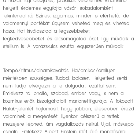
a házat. Égi összjáték; praktikus vészterhes viharfelhő
helyett érdemes egyfajta vásári sokadalomként
tekintened rá. Színes, izgalmas, minden is elérhető, de
valamennyi portékát úgysem veheted meg és viheted
haza. Hát kiválasztod a legszebbeket,
legkedvesebbeket és elcsomagolod őket. Így működik a
stellium is. A varázskulcs ezúttal egyszerűen működik:
Tempó/ritmus/dinamikaváltás. Ha/amikor/amilyen
mértékben szükséges. Tudod: bölcsen. Helyetted senki
nem tudja elvégezni a te dolgodat, ezúttal sem.
Emlékezz rá: önálló, szabad, ember vagy, s nem a
kozmikus erők kiszolgáltatott marionettfigurája. A fokozott
Halak-jelenlét hajlamosít, hogy jobban, élesebben érezd
valaminek a megérését. Ilyenkor célszerű a tettek
mezejére lépned, ám vagdalkozás nélkül. Újat, másképp
csinálni. Emlékezz Albert Einstein időt álló mondására: