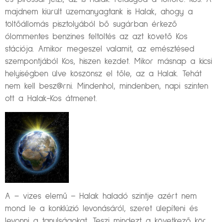
majdnem kiürült üzemanyagtank is Halak, ahogy a
töltőállomás pisztolyából bő sugárban érkező
ólommentes benzines feltöltés az azt követő Kos
stációja. Amikor megeszel valamit, az emésztésed
szempontjából Kos, hiszen kezdet. Mikor másnap a kicsi
helyiségben ülve köszönsz el tőle, az a Halak. Tehát
nem kell besz@rni. Mindenhol, mindenben, napi szinten
ott a Halak-Kos átmenet.
A – vizes elemű – Halak haladó szintje azért nem
mond le a konklúzió levonásáról, szeret ülepíteni és
levonni a tanulságokat. Teszi mindezt a következő kör