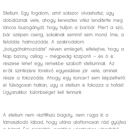
Stellium. Egy fogalom, amit sokszor olvashatsz; úgy
dobálóznak vele, ahogy keresztes vitéz lendítette meg
láncos buzogányát, hogy hulljon a barbár. Mert a szó,
bár szépen cseng, sokaknak semmit sem mond. Íme, a
feloldás: halmozódás. A szakirodalom
„bolygóhalmozódás” néven emlegeti, elfelejtve, hogy a
Nap bizony csillag – mégpedig központi – és ő is
részese lehet egy remekbe szabott stelliumnak. Az
erők szintézisre törekvő egyesülése jár vele, aminek
része a fokozódás. Ahogy egy koncert sem képzelhető
el túlságosan halkan, úgy a stellium is fokozza a hatást.
Ugyanakkor különbséget kell tennünk:
A stellium nem rézf@szú bagoly, nem rúgja ki a
támaszkodó lábad, hogy utána alattomosan rád gyújtsa