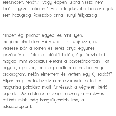
életünkben, tehát…”, vagy éppen: „soha vissza nem
térő, egyszeri alkalom.” Ami a legdurvább benne: egyik
sem hazugság. Rosszabb annál: sunyi féligazság.
Minden égi pillanat egyedi és mint ilyen,
megismételhetetlen. Aki viszont ezt szajkózza, az –
vezesse bár a Jóisten és Teréz anya együttes
jószándéka – félelmet plántál beléd; úgy érezheted
magad, mint robosztus elefánt a porcelánboltban. Hát
egyedi, egyszeri, én meg beültem a moziba, vagy
csacsogtam, netán elmentem és vettem egy új sapkát?
Álljunk meg és tisztázzuk: nem elvárások és terhek
magunkra pakolása miatt fürkésszük a végtelen, kéklő
égboltot. Az általános érvényű igazság a Halak-Kos
áttűnés miatt még hangsúlyosabb. Íme, a
kulcsszereplőink: