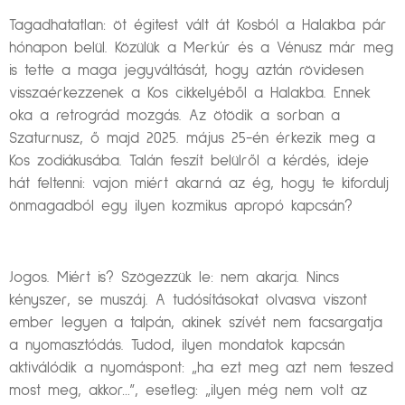
Tagadhatatlan: öt égitest vált át Kosból a Halakba pár
hónapon belül. Közülük a Merkúr és a Vénusz már meg
is tette a maga jegyváltását, hogy aztán rövidesen
visszaérkezzenek a Kos cikkelyéből a Halakba. Ennek
oka a retrográd mozgás. Az ötödik a sorban a
Szaturnusz, ő majd 2025. május 25-én érkezik meg a
Kos zodiákusába. Talán feszít belülről a kérdés, ideje
hát feltenni: vajon miért akarná az ég, hogy te kifordulj
önmagadból egy ilyen kozmikus apropó kapcsán?
Jogos. Miért is? Szögezzük le: nem akarja. Nincs
kényszer, se muszáj. A tudósításokat olvasva viszont
ember legyen a talpán, akinek szívét nem facsargatja
a nyomasztódás. Tudod, ilyen mondatok kapcsán
aktiválódik a nyomáspont: „ha ezt meg azt nem teszed
most meg, akkor…”, esetleg: „ilyen még nem volt az