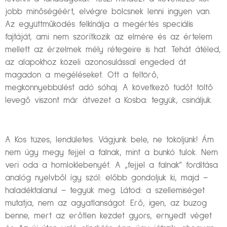
jobb minőségéért, elvégre bölcsnek lenni ingyen van.
Az együttműködés felkínálja a megértés speciális
fajtáját, ami nem szorítkozik az elmére és az értelem
mellett az érzelmek mély rétegeire is hat. Tehát átéled,
az alapokhoz közeli azonosulással engeded át
magadon a megéléseket. Ott a feltörő,
megkönnyebbülést adó sóhaj. A következő tüdőt töltő
levegő viszont már átvezet a Kosba: tegyük, csináljuk.
A Kos tüzes, lendületes. Vágjunk bele, ne tököljünk! Ám
nem úgy megy fejjel a falnak, mint a bunkó tulok. Nem
veri oda a homloklebenyét. A „fejjel a falnak” fordítása
analóg nyelvből így szól: előbb gondoljuk ki, majd –
haladéktalanul – tegyük meg. Látod: a szellemiséget
mutatja, nem az agyatlanságot. Erő, igen, az buzog
benne, mert az erőtlen kezdet gyors, ernyedt véget