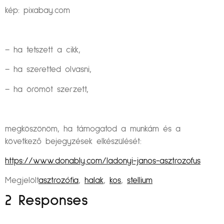
kép: pixabay.com
– ha tetszett a cikk,
– ha szeretted olvasni,
– ha örömöt szerzett,
megköszönöm, ha támogatod a munkám és a
következő bejegyzések elkészülését:
https://www.donably.com/ladonyi-janos-asztrozofus
Megjelölt
asztrozófia
,
halak
,
kos
,
stellium
2 Responses