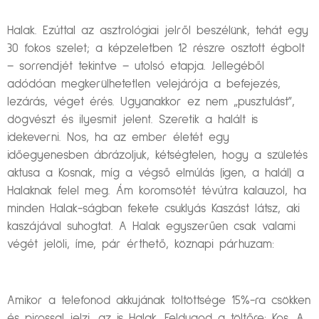
Halak. Ezúttal az asztrológiai jelről beszélünk, tehát egy
30 fokos szelet; a képzeletben 12 részre osztott égbolt
– sorrendjét tekintve – utolsó etapja. Jellegéből
adódóan megkerülhetetlen velejárója a befejezés,
lezárás, véget érés. Ugyanakkor ez nem „pusztulást”,
dögvészt és ilyesmit jelent. Szeretik a halált is
idekeverni. Nos, ha az ember életét egy
időegyenesben ábrázoljuk, kétségtelen, hogy a születés
aktusa a Kosnak, míg a végső elmúlás (igen, a halál) a
Halaknak felel meg. Ám koromsötét tévútra kalauzol, ha
minden Halak-ságban fekete csuklyás Kaszást látsz, aki
kaszájával suhogtat. A Halak egyszerűen csak valami
végét jelöli, íme, pár érthető, köznapi párhuzam:
Amikor a telefonod akkujának töltöttsége 15%-ra csökken
és pirossal jelzi, az is Halak. Feldugod a töltőre: Kos. A