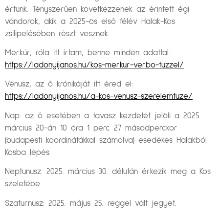
értünk. Tényszerűen következzenek az érintett égi
vándorok, akik a 2025-ös első félév Halak-Kos
zsilipelésében részt vesznek:
Merkúr, róla itt írtam, benne minden adattal:
https://ladonyijanos.hu/kos-merkur-verbo-tuzzel/
Vénusz, az ő krónikáját itt éred el:
https://ladonyijanos.hu/a-kos-venusz-szerelemtuze/
Nap: az ő esetében a tavasz kezdetét jelöli a 2025.
március 20-án 10 óra 1 perc 27 másodperckor
(budapesti koordinátákkal számolva) esedékes Halakból
Kosba lépés.
Neptunusz: 2025. március 30. délután érkezik meg a Kos
szeletébe.
Szaturnusz: 2025. május 25. reggel vált jegyet.