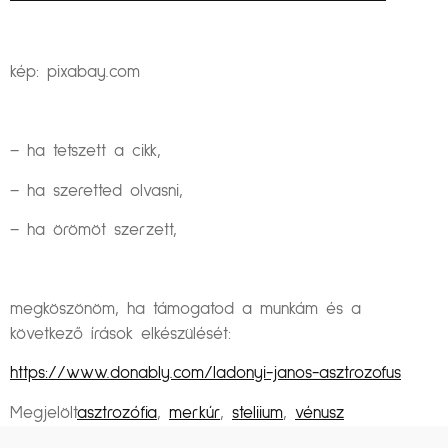
kép: pixabay.com
– ha tetszett a cikk,
– ha szeretted olvasni,
– ha örömöt szerzett,
megköszönöm, ha támogatod a munkám és a
következő írások elkészülését:
https://www.donably.com/ladonyi-janos-asztrozofus
Megjelölt
asztrozófia
,
merkúr
,
steliium
,
vénusz