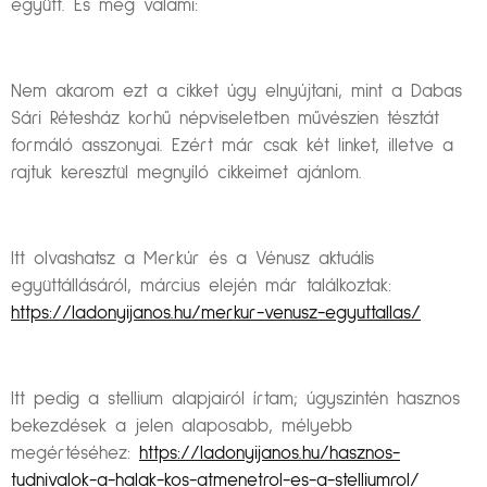
együtt. És még valami:
Nem akarom ezt a cikket úgy elnyújtani, mint a Dabas
Sári Rétesház korhű népviseletben művészien tésztát
formáló asszonyai. Ezért már csak két linket, illetve a
rajtuk keresztül megnyíló cikkeimet ajánlom.
Itt olvashatsz a Merkúr és a Vénusz aktuális
együttállásáról, március elején már találkoztak:
https://ladonyijanos.hu/merkur-venusz-egyuttallas/
Itt pedig a stellium alapjairól írtam; úgyszintén hasznos
bekezdések a jelen alaposabb, mélyebb
megértéséhez:
https://ladonyijanos.hu/hasznos-
tudnivalok-a-halak-kos-atmenetrol-es-a-stelliumrol/