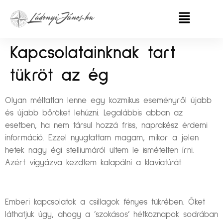
Kapcsolatainknak tart
tükröt az ég
Olyan méltatlan lenne egy kozmikus eseményről újabb
és újabb bőröket lehúzni. Legalábbis abban az
esetben, ha nem társul hozzá friss, naprakész érdemi
információ. Ezzel nyugtattam magam, mikor a jelen
hetek nagy égi stelliumáról ültem le ismételten írni.
Azért vigyázva kezdtem kalapálni a klaviatúrát:
Emberi kapcsolatok a csillagok fényes tükrében. Őket
láthatjuk úgy, ahogy a ’szokásos’ hétköznapok sodrában