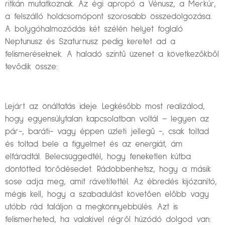
ritkán mutatkoznak. Az égi apropó a Vénusz, a Merkúr,
a felszálló holdcsomópont szorosabb összedolgozása.
A bolygóhalmozódás két szélén helyet foglaló
Neptunusz és Szaturnusz pedig keretet ad a
felismeréseknek. A haladó szintű üzenet a következőkből
tevődik össze:
Lejárt az önáltatás ideje. Legkésőbb most realizálod,
hogy egyensúlytalan kapcsolatban voltál – legyen az
pár-, baráti- vagy éppen üzleti jellegű -, csak toltad
és toltad bele a figyelmet és az energiát, ám
elfáradtál. Belecsüggedtél, hogy feneketlen kútba
döntötted törődésedet. Rádöbbenhetsz, hogy a másik
sose adja meg, amit rávetítettél. Az ébredés kijózanító,
mégis kell, hogy a szabadulást követően előbb vagy
utóbb rád találjon a megkönnyebbülés. Azt is
felismerheted, ha valakivel régről húzódó dolgod van: