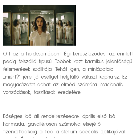
Ott az a holdcsomópont. Égi kereszteződés, az érintett
pedig felszálló típusú. Többek közt karmikus jelentőségű
felismerések szállítója. Tehát igen, a mintázataid
„miért?”-jére jó eséllyel helytálló választ kaphatsz. Ez
magyarázatot adhat az elméd számára irracionális
vonzódások, taszítások eredetére.
Bőséges idő áll rendelkezésedre: április első bő
harmada, gavallérosan számolva elsejétől
tizenkettedikéig a tiéd a stellium speciális optikájával