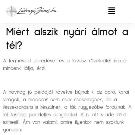
Miért alszik nyári álmot a
tél?
A természet ébredését és a tavasz közeledtét immár
mindenki látja, érzi.
A hóvirág jó példáját követve bújnak ki az apró, korai
virágok, a madarak nem csak csicseregnek, de a
fészekrakásra is készülnek, a fák rügyezőbe fordulnak. A
tél fakóbb, pasztelles árnyalatait itt is, ott is üde zöld
színesíti. Ám van valami, amire ilyenkor nem szoktunk
gondolni.