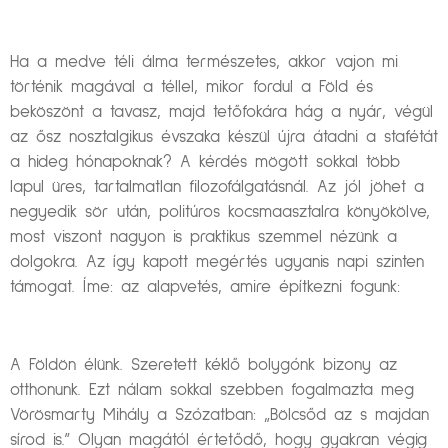
Ha a medve téli álma természetes, akkor vajon mi
történik magával a téllel, mikor fordul a Föld és
beköszönt a tavasz, majd tetőfokára hág a nyár, végül
az ősz nosztalgikus évszaka készül újra átadni a stafétát
a hideg hónapoknak? A kérdés mögött sokkal több
lapul üres, tartalmatlan filozofálgatásnál. Az jól jöhet a
negyedik sör után, politúros kocsmaasztalra könyökölve,
most viszont nagyon is praktikus szemmel nézünk a
dolgokra. Az így kapott megértés ugyanis napi szinten
támogat. Íme: az alapvetés, amire építkezni fogunk:
A Földön élünk. Szeretett kéklő bolygónk bizony az
otthonunk. Ezt nálam sokkal szebben fogalmazta meg
Vörösmarty Mihály a Szózatban: „Bölcsőd az s majdan
sírod is.” Olyan magától értetődő, hogy gyakran végig