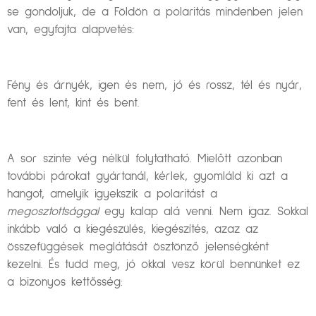
se gondoljuk, de a Földön a polaritás mindenben jelen
van, egyfajta alapvetés:
Fény és árnyék, igen és nem, jó és rossz, tél és nyár,
fent és lent, kint és bent.
A sor szinte vég nélkül folytatható. Mielőtt azonban
további párokat gyártanál, kérlek, gyomláld ki azt a
hangot, amelyik igyekszik a polaritást a
megosztottsággal
egy kalap alá venni. Nem igaz. Sokkal
inkább való a kiegészülés, kiegészítés, azaz az
összefüggések meglátását ösztönző jelenségként
kezelni. És tudd meg, jó okkal vesz körül bennünket ez
a bizonyos kettősség: