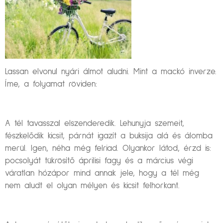
Lassan elvonul nyári álmot aludni. Mint a mackó inverze.
Íme, a folyamat röviden:
A tél tavasszal elszenderedik. Lehunyja szemeit,
fészkelődik kicsit, párnát igazít a buksija alá és álomba
merül. Igen, néha még felriad. Olyankor látod, érzd is:
pocsolyát tükrösítő áprilisi fagy és a március végi
váratlan hózápor mind annak jele, hogy a tél még
nem aludt el olyan mélyen és kicsit felhorkant.