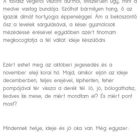
A tavasz végétől viszont durmol, stílszerűen úgy, mint a
medve vastag bundája. Szólhat bármilyen hang, ő az
igazak álmát hortyogja éppenséggel. Ám a beköszöntő
ősz a levelek sárgulásával, a kései gyümölcsök
mézédessé érésével egyidőben azért finomam
megkocogtatja a tél vállát: ideje készülődni.
Ezért eshet meg az októberi jegesedés és a
november eleji korai hó. Majd, amikor eljön az ideje
decemberben, teljes erejével, kipihenten, fehér
pompájával tér vissza a derék tél. Jó, jó, bólogathatsz,
kedves kis mese, de miért mondtam el? És miért pont
most?
Mindennek helye, ideje és jó oka van. Még egyszer: