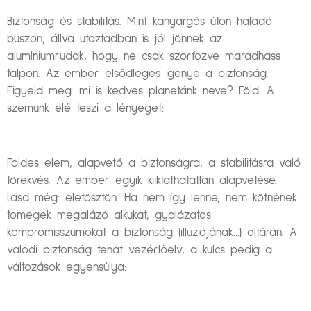
Biztonság és stabilitás. Mint kanyargós úton haladó
buszon, állva utaztadban is jól jönnek az
alumíniumrudak, hogy ne csak szörfözve maradhass
talpon. Az ember elsődleges igénye a biztonság.
Figyeld meg: mi is kedves planétánk neve? Föld. A
szemünk elé teszi a lényeget:
Földes elem, alapvető a biztonságra, a stabilitásra való
törekvés. Az ember egyik kiiktathatatlan alapvetése.
Lásd még: életösztön. Ha nem így lenne, nem kötnének
tömegek megalázó alkukat, gyalázatos
kompromisszumokat a biztonság (illúziójának…) oltárán. A
valódi biztonság tehát vezérlőelv, a kulcs pedig a
változások egyensúlya: