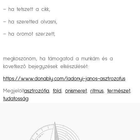
– ha tetszett a cikk,
– ha szeretted olvasni,
– ha örömöt szerzett,
megköszönöm, ha támogatod a munkám és a
következő bejegyzések elkészülését:
https://www.donably.com/ladonyi-janos-asztrozofus
Megjelölt
asztrozófia
,
föld
,
önismeret
,
ritmus
,
természet
,
tudatosság