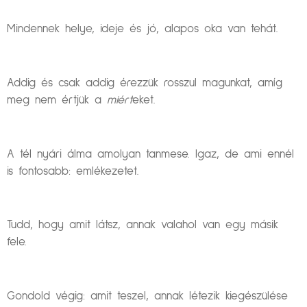
Mindennek helye, ideje és jó, alapos oka van tehát.
Addig és csak addig érezzük rosszul magunkat, amíg
meg nem értjük a
miért
eket.
A tél nyári álma amolyan tanmese. Igaz, de ami ennél
is fontosabb: emlékezetet.
Tudd, hogy amit látsz, annak valahol van egy másik
fele.
Gondold végig: amit teszel, annak létezik kiegészülése