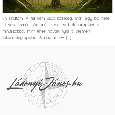
Én szóltam. A tél nem csak közeleg, már egy bő hete
itt van, immár hőmérő szerint is; beleharaptunk a
mínuszokba, mint éhes havasi nyúl a vermelt
takarmányrépába. A naptári év […]