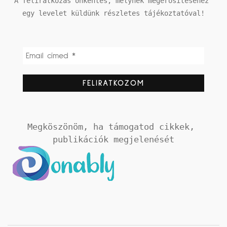
A feliratkozás önkéntes, melynek megerősítéséhez 
egy levelet küldünk részletes tájékoztatóval!
Megköszönöm, ha támogatod cikkek, 
publikációk megjelenését